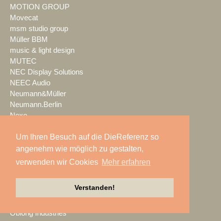
MOTION GROUP
Movecat
msm studio group
Müller BBM
music & light design
MUTEC
NEC Display Solutions
NEEC Audio
Neumann&Müller
Neumann.Berlin
Nexo
NicLen
Um Ihren Besuch auf die DieReferenz so
NIEMEIER Event Tools
NIYU.productions
angenehm wie möglich zu gestalten,
nobeo
verwenden wir Cookies
Mehr erfahren
Nocturne Drones GmbH
NPB Veranstaltungstechnik
Verstanden!
NTi Audio
NÜSSLI
Oblong Industries