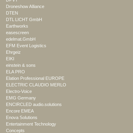
DPVT
Droneshow Alliance
DTEN
DTL LICHT GmbH
Earthworks
easescreen
edelmat.GmbH
EFM Event Logistics
Ehrgeiz
EIKI
einstein & sons
ELA PRO
Elation Professional EUROPE
ELECTRIC CLAUDIO MERLO
Electro-Voice
EMG Germany
ENCIRCLED audio.solutions
Encore EMEA
Enova Solutions
Entertainment Technology
Concepts