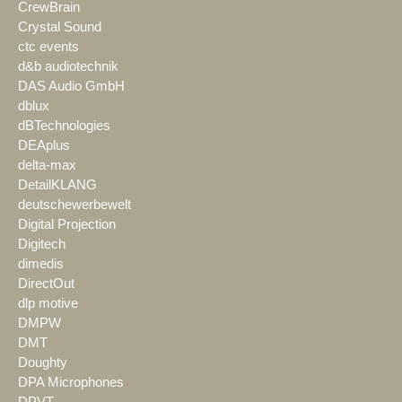
CrewBrain
Crystal Sound
ctc events
d&b audiotechnik
DAS Audio GmbH
dblux
dBTechnologies
DEAplus
delta-max
DetailKLANG
deutschewerbewelt
Digital Projection
Digitech
dimedis
DirectOut
dlp motive
DMPW
DMT
Doughty
DPA Microphones