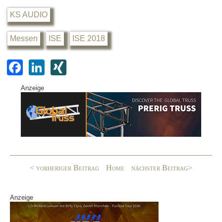
KS AUDIO
Messen
ISE
ISE 2018
F
Li
XI
a
n
N
Anzeige
c
k
G
e
e
b
dI
o
n
o
< vorheriger Beitrag
Home
nächster Beitrag>
k
Anzeige