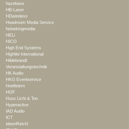
hazebase
HB-Laser
HDwireless
Headroom Media Service
heinekingmedia
HELi
HICO
High End Systems
Highlite International
Hildebrandt
Veranstaltungstechnik
HK Audio
HKG Eventservice
Hoellstern
HOF
Huss Licht & Ton
Hyperactive
IAD Audio
ICT
IdeenReich!