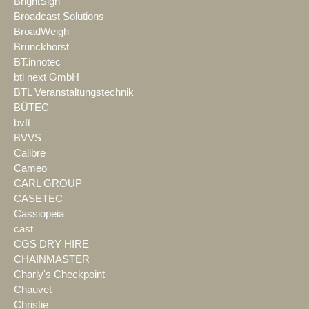
BrightSign
Broadcast Solutions
BroadWeigh
Brunckhorst
BT.innotec
btl next GmbH
BTL Veranstaltungstechnik
BÜTEC
bvft
BVVS
Calibre
Cameo
CARL GROUP
CASETEC
Cassiopeia
cast
CGS DRY HIRE
CHAINMASTER
Charly's Checkpoint
Chauvet
Christie