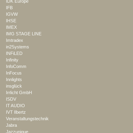
IDK Europe
IFB
IGVW
IHSE
IMEX
IMG STAGE LINE
Imtradex
in2Systems
INFiLED
Infinity
InfoComm
InFocus
Innlights
insglück
Irrlicht GmbH
ISDV
IT AUDIO
IVT Ilbertz
Veranstaltungstechnik
Jabra
Jazzunique