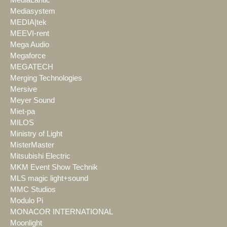
MediaLantic
Mediasystem
MEDIA|tek
MEEVI-rent
Mega Audio
Megaforce
MEGATECH
Merging Technologies
Mersive
Meyer Sound
Miet-pa
MILOS
Ministry of Light
MisterMaster
Mitsubishi Electric
MKM Event Show Technik
MLS magic light+sound
MMC Studios
Modulo Pi
MONACOR INTERNATIONAL
Moonlight