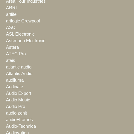
Area Four Industries
ARRI
artlife
artlogic Crewpool
ASC
ASL Electronic
Assmann Electronic
Astera
ATEC Pro
ateis
atlantic audio
Atlantis Audio
audiluma
Audinate
Audio Export
Audio Music
Audio Pro
audio zenit
audio+frames
Audio-Technica
Audiovation