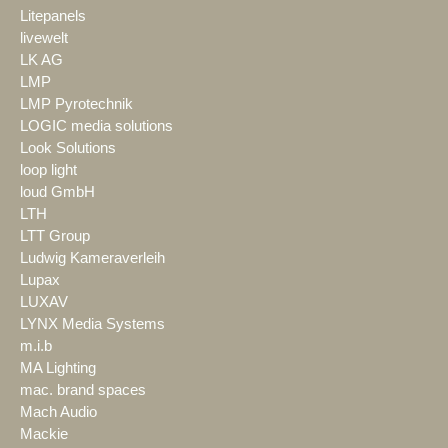
Litepanels
livewelt
LK AG
LMP
LMP Pyrotechnik
LOGIC media solutions
Look Solutions
loop light
loud GmbH
LTH
LTT Group
Ludwig Kameraverleih
Lupax
LUXAV
LYNX Media Systems
m.i.b
MA Lighting
mac. brand spaces
Mach Audio
Mackie