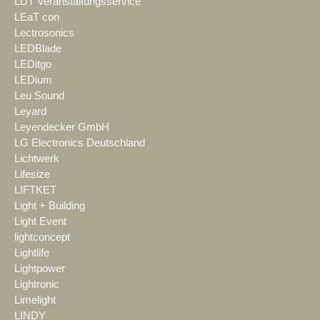
LDT Veranstaltungsservice
LEaT con
Lectrosonics
LEDBlade
LEDitgo
LEDium
Leu Sound
Leyard
Leyendecker GmbH
LG Electronics Deutschland
Lichtwerk
Lifesize
LIFTKET
Light + Building
Light Event
lightconcept
Lightlife
Lightpower
Lightronic
Limelight
LINDY