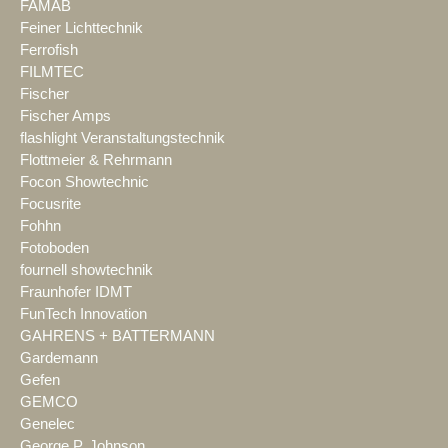
FAMAB
Feiner Lichttechnik
Ferrofish
FILMTEC
Fischer
Fischer Amps
flashlight Veranstaltungstechnik
Flottmeier & Rehrmann
Focon Showtechnic
Focusrite
Fohhn
Fotoboden
fournell showtechnik
Fraunhofer IDMT
FunTech Innovation
GAHRENS + BATTERMANN
Gardemann
Gefen
GEMCO
Genelec
George P. Johnson