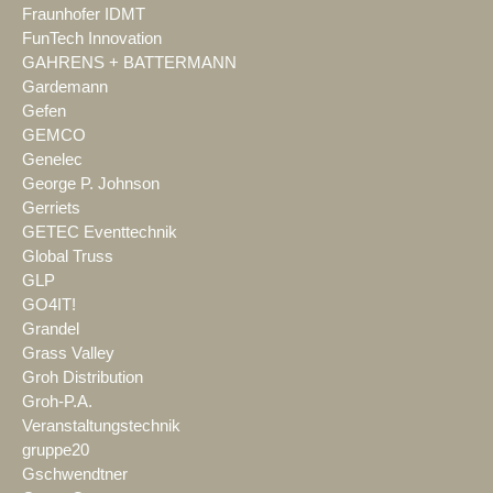
Fraunhofer IDMT
FunTech Innovation
GAHRENS + BATTERMANN
Gardemann
Gefen
GEMCO
Genelec
George P. Johnson
Gerriets
GETEC Eventtechnik
Global Truss
GLP
GO4IT!
Grandel
Grass Valley
Groh Distribution
Groh-P.A.
Veranstaltungstechnik
gruppe20
Gschwendtner