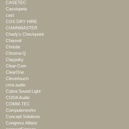
CASETEC
Cassiopeia
cast
CGS DRY HIRE
CHAINMASTER
Charly's Checkpoint
Chauvet
Christie
Chroma-Q
Claypaky
Clear-Com
ClearOne
Clevertouch
cma audio
Cobra Sound Light
CODA Audio
COMM-TEC
Computerworks
Concept Solutions
Congress Allianz