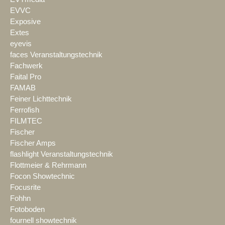
EVVC
Exposive
Extes
eyevis
faces Veranstaltungstechnik
Fachwerk
Faital Pro
FAMAB
Feiner Lichttechnik
Ferrofish
FILMTEC
Fischer
Fischer Amps
flashlight Veranstaltungstechnik
Flottmeier & Rehrmann
Focon Showtechnic
Focusrite
Fohhn
Fotoboden
fournell showtechnik