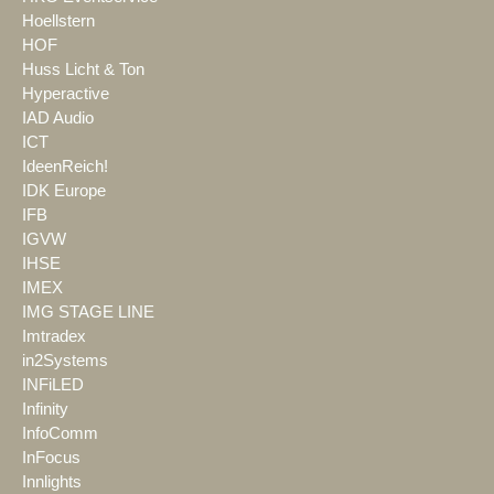
Hoellstern
HOF
Huss Licht & Ton
Hyperactive
IAD Audio
ICT
IdeenReich!
IDK Europe
IFB
IGVW
IHSE
IMEX
IMG STAGE LINE
Imtradex
in2Systems
INFiLED
Infinity
InfoComm
InFocus
Innlights