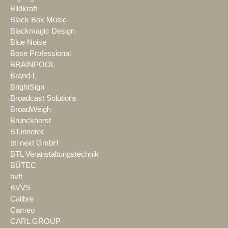
Bildkraft
Black Box Music
Blackmagic Design
Blue Noise
Bose Professional
BRAINPOOL
Brand-L
BrightSign
Broadcast Solutions
BroadWeigh
Brunckhorst
BT.innotec
btl next GmbH
BTL Veranstaltungstechnik
BÜTEC
bvft
BVVS
Calibre
Cameo
CARL GROUP