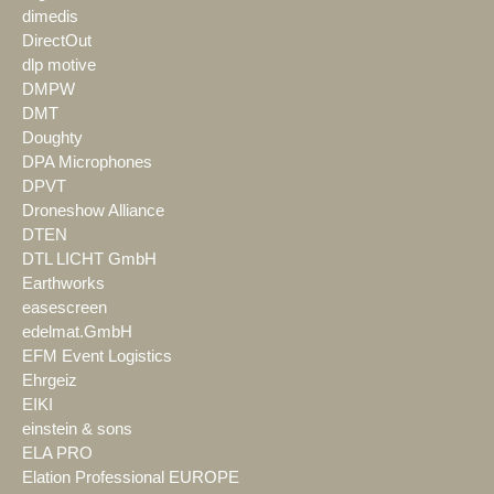
dimedis
DirectOut
dlp motive
DMPW
DMT
Doughty
DPA Microphones
DPVT
Droneshow Alliance
DTEN
DTL LICHT GmbH
Earthworks
easescreen
edelmat.GmbH
EFM Event Logistics
Ehrgeiz
EIKI
einstein & sons
ELA PRO
Elation Professional EUROPE