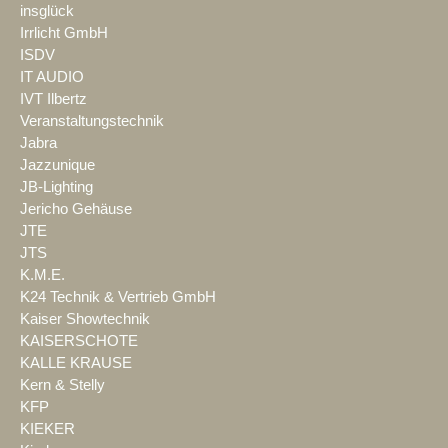
insglück
Irrlicht GmbH
ISDV
IT AUDIO
IVT Ilbertz
Veranstaltungstechnik
Jabra
Jazzunique
JB-Lighting
Jericho Gehäuse
JTE
JTS
K.M.E.
K24 Technik & Vertrieb GmbH
Kaiser Showtechnik
KAISERSCHOTE
KALLE KRAUSE
Kern & Stelly
KFP
KIEKER