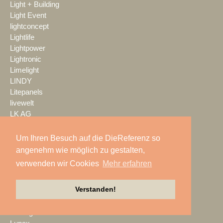
Light + Building
Light Event
lightconcept
Lightlife
Lightpower
Lightronic
Limelight
LINDY
Litepanels
livewelt
LK AG
LMP
LMP Pyrotechnik
Um Ihren Besuch auf die DieReferenz so
LOGIC media solutions
angenehm wie möglich zu gestalten,
Look Solutions
verwenden wir Cookies
Mehr erfahren
loop light
loud GmbH
Verstanden!
LTH
LTT Group
Ludwig Kameraverleih