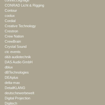
connectSignage
CONRAD Licht & Rigging
Contour
coolux
Cordial
Creative Technology
Crestron
Crew Nation
CrewBrain
Crystal Sound
ctc events
d&b audiotechnik
DAS Audio GmbH
dblux
dBTechnologies
DEAplus
delta-max
DetailKLANG
deutschewerbewelt
Digital Projection
Digitech