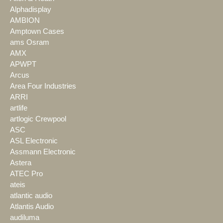
Alphadisplay
AMBION
Amptown Cases
ams Osram
AMX
APWPT
Arcus
Area Four Industries
ARRI
artlife
artlogic Crewpool
ASC
ASL Electronic
Assmann Electronic
Astera
ATEC Pro
ateis
atlantic audio
Atlantis Audio
audiluma