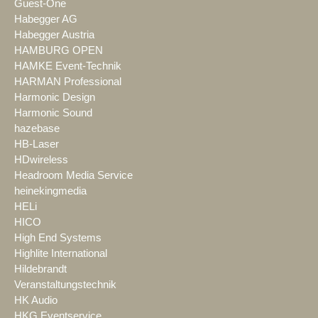
Guest-One
Habegger AG
Habegger Austria
HAMBURG OPEN
HAMKE Event-Technik
HARMAN Professional
Harmonic Design
Harmonic Sound
hazebase
HB-Laser
HDwireless
Headroom Media Service
heinekingmedia
HELi
HICO
High End Systems
Highlite International
Hildebrandt
Veranstaltungstechnik
HK Audio
HKG Eventservice