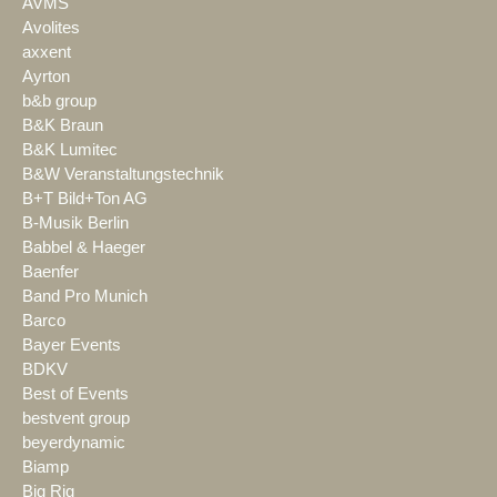
AVMS
Avolites
axxent
Ayrton
b&b group
B&K Braun
B&K Lumitec
B&W Veranstaltungstechnik
B+T Bild+Ton AG
B-Musik Berlin
Babbel & Haeger
Baenfer
Band Pro Munich
Barco
Bayer Events
BDKV
Best of Events
bestvent group
beyerdynamic
Biamp
Big Rig