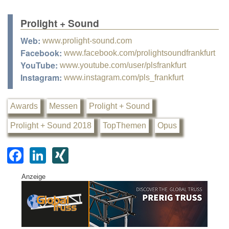
Prolight + Sound
Web:
www.prolight-sound.com
Facebook:
www.facebook.com/prolightsoundfrankfurt
YouTube:
www.youtube.com/user/plsfrankfurt
Instagram:
www.instagram.com/pls_frankfurt
Awards
Messen
Prolight + Sound
Prolight + Sound 2018
TopThemen
Opus
F
Li
XI
a
n
N
Anzeige
c
k
G
e
e
b
dI