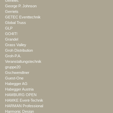
Genelec
George P. Johnson
Gerriets
GETEC Eventtechnik
Global Truss
GLP
GO4IT!
Grandel
Grass Valley
Groh Distribution
Groh-P.A.
Veranstaltungstechnik
gruppe20
Gschwendtner
Guest-One
Habegger AG
Habegger Austria
HAMBURG OPEN
HAMKE Event-Technik
HARMAN Professional
Harmonic Design