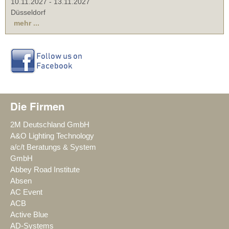
10.11.2027
-
13.11.2027
Düsseldorf
mehr ...
Die Firmen
2M Deutschland GmbH
A&O Lighting Technology
a/c/t Beratungs & System
GmbH
Abbey Road Institute
Absen
AC Event
ACB
Active Blue
AD-Systems