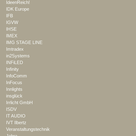
IdeenReich!
IDK Europe
IFB
IGVW
IHSE
IMEX
IMG STAGE LINE
Imtradex
in2Systems
INFiLED
Infinity
InfoComm
InFocus
Innlights
insglück
Irrlicht GmbH
ISDV
IT AUDIO
IVT Ilbertz
Veranstaltungstechnik