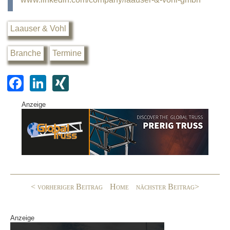
Laauser & Vohl
Branche
Termine
F
Li
XI
a
n
N
Anzeige
c
k
G
e
e
b
dI
o
n
o
< vorheriger Beitrag
Home
nächster Beitrag>
k
Anzeige