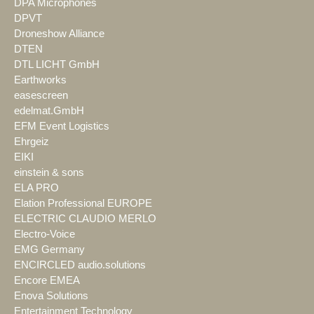
DPA Microphones
DPVT
Droneshow Alliance
DTEN
DTL LICHT GmbH
Earthworks
easescreen
edelmat.GmbH
EFM Event Logistics
Ehrgeiz
EIKI
einstein & sons
ELA PRO
Elation Professional EUROPE
ELECTRIC CLAUDIO MERLO
Electro-Voice
EMG Germany
ENCIRCLED audio.solutions
Encore EMEA
Enova Solutions
Entertainment Technology