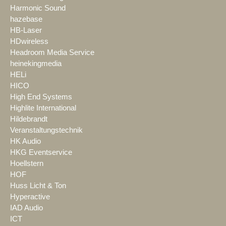
Harmonic Sound
hazebase
HB-Laser
HDwireless
Headroom Media Service
heinekingmedia
HELi
HICO
High End Systems
Highlite International
Hildebrandt
Veranstaltungstechnik
HK Audio
HKG Eventservice
Hoellstern
HOF
Huss Licht & Ton
Hyperactive
IAD Audio
ICT