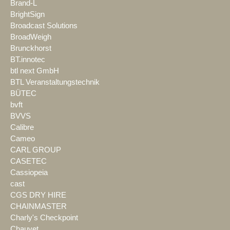
Brand-L
BrightSign
Broadcast Solutions
BroadWeigh
Brunckhorst
BT.innotec
btl next GmbH
BTL Veranstaltungstechnik
BÜTEC
bvft
BVVS
Calibre
Cameo
CARL GROUP
CASETEC
Cassiopeia
cast
CGS DRY HIRE
CHAINMASTER
Charly's Checkpoint
Chauvet