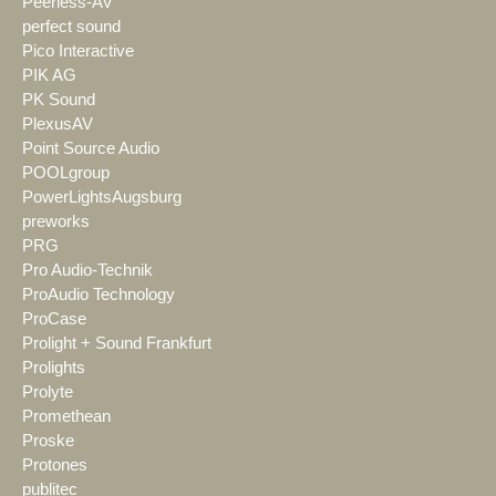
Peerless-AV
perfect sound
Pico Interactive
PIK AG
PK Sound
PlexusAV
Point Source Audio
POOLgroup
PowerLightsAugsburg
preworks
PRG
Pro Audio-Technik
ProAudio Technology
ProCase
Prolight + Sound Frankfurt
Prolights
Prolyte
Promethean
Proske
Protones
publitec