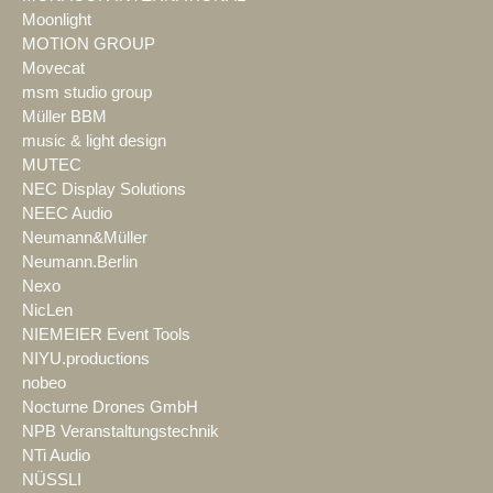
Moonlight
MOTION GROUP
Movecat
msm studio group
Müller BBM
music & light design
MUTEC
NEC Display Solutions
NEEC Audio
Neumann&Müller
Neumann.Berlin
Nexo
NicLen
NIEMEIER Event Tools
NIYU.productions
nobeo
Nocturne Drones GmbH
NPB Veranstaltungstechnik
NTi Audio
NÜSSLI