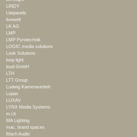
LINDY
Litepanels
livewelt
LK AG
LMP
LMP Pyrotechnik
LOGIC media solutions
Look Solutions
loop light
loud GmbH
LTH
LTT Group
Ludwig Kameraverleih
Lupax
LUXAV
LYNX Media Systems
m.i.b
MA Lighting
mac. brand spaces
Mach Audio