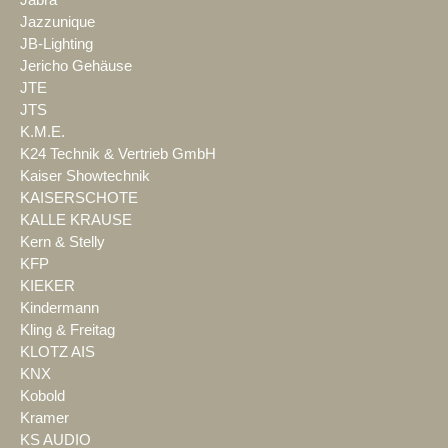
Jabra
Jazzunique
JB-Lighting
Jericho Gehäuse
JTE
JTS
K.M.E.
K24 Technik & Vertrieb GmbH
Kaiser Showtechnik
KAISERSCHOTE
KALLE KRAUSE
Kern & Stelly
KFP
KIEKER
Kindermann
Kling & Freitag
KLOTZ AIS
KNX
Kobold
Kramer
KS AUDIO