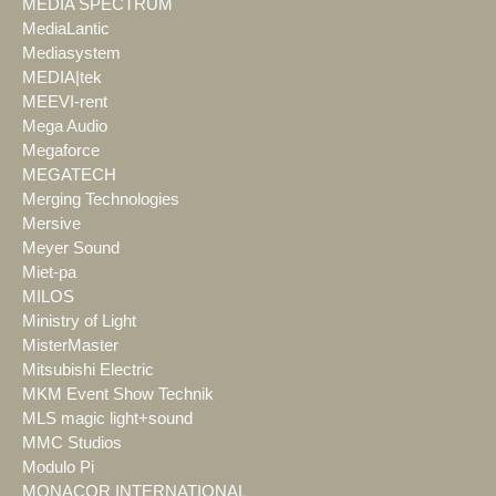
MEDIA SPECTRUM
MediaLantic
Mediasystem
MEDIA|tek
MEEVI-rent
Mega Audio
Megaforce
MEGATECH
Merging Technologies
Mersive
Meyer Sound
Miet-pa
MILOS
Ministry of Light
MisterMaster
Mitsubishi Electric
MKM Event Show Technik
MLS magic light+sound
MMC Studios
Modulo Pi
MONACOR INTERNATIONAL