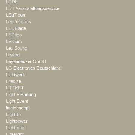
LDDE
LDT Veranstaltungsservice
LEaT con
Lectrosonics
LEDBlade
LEDitgo
LEDium
Leu Sound
Leyard
Leyendecker GmbH
LG Electronics Deutschland
Lichtwerk
Lifesize
LIFTKET
Light + Building
Light Event
lightconcept
Lightlife
Lightpower
Lightronic
Limelight