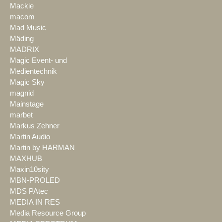
Mackie
macom
Mad Music
Mäding
MADRIX
Magic Event- und
Medientechnik
Magic Sky
magnid
Mainstage
marbet
Markus Zehner
Martin Audio
Martin by HARMAN
MAXHUB
Maxin10sity
MBN-PROLED
MDS PAtec
MEDIA IN RES
Media Resource Group