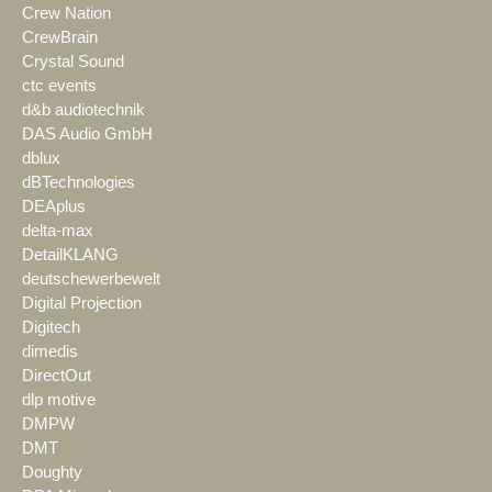
Crew Nation
CrewBrain
Crystal Sound
ctc events
d&b audiotechnik
DAS Audio GmbH
dblux
dBTechnologies
DEAplus
delta-max
DetailKLANG
deutschewerbewelt
Digital Projection
Digitech
dimedis
DirectOut
dlp motive
DMPW
DMT
Doughty