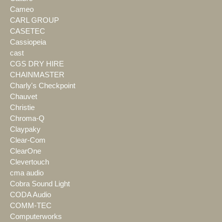
Cameo
CARL GROUP
CASETEC
Cassiopeia
cast
CGS DRY HIRE
CHAINMASTER
Charly's Checkpoint
Chauvet
Christie
Chroma-Q
Claypaky
Clear-Com
ClearOne
Clevertouch
cma audio
Cobra Sound Light
CODA Audio
COMM-TEC
Computerworks