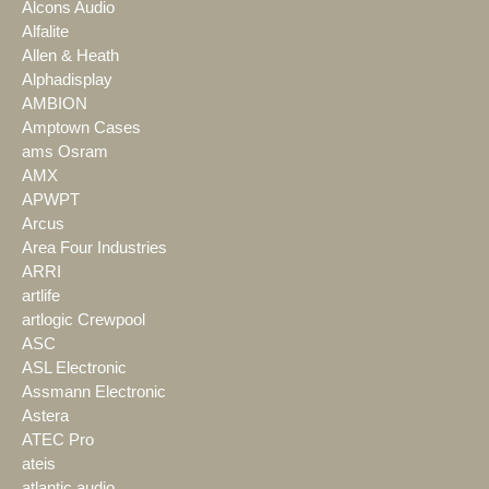
Alcons Audio
Alfalite
Allen & Heath
Alphadisplay
AMBION
Amptown Cases
ams Osram
AMX
APWPT
Arcus
Area Four Industries
ARRI
artlife
artlogic Crewpool
ASC
ASL Electronic
Assmann Electronic
Astera
ATEC Pro
ateis
atlantic audio