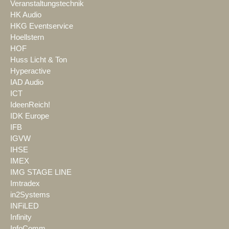
Veranstaltungstechnik
HK Audio
HKG Eventservice
Hoellstern
HOF
Huss Licht & Ton
Hyperactive
IAD Audio
ICT
IdeenReich!
IDK Europe
IFB
IGVW
IHSE
IMEX
IMG STAGE LINE
Imtradex
in2Systems
INFiLED
Infinity
InfoComm