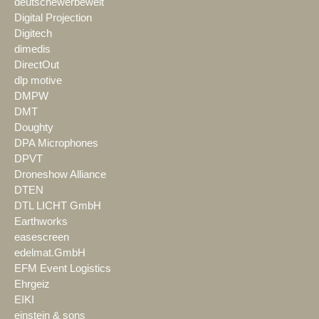
deutschewerbewelt
Digital Projection
Digitech
dimedis
DirectOut
dlp motive
DMPW
DMT
Doughty
DPA Microphones
DPVT
Droneshow Alliance
DTEN
DTL LICHT GmbH
Earthworks
easescreen
edelmat.GmbH
EFM Event Logistics
Ehrgeiz
EIKI
einstein & sons