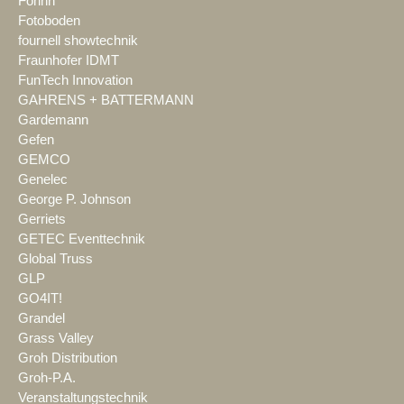
Fohhn
Fotoboden
fournell showtechnik
Fraunhofer IDMT
FunTech Innovation
GAHRENS + BATTERMANN
Gardemann
Gefen
GEMCO
Genelec
George P. Johnson
Gerriets
GETEC Eventtechnik
Global Truss
GLP
GO4IT!
Grandel
Grass Valley
Groh Distribution
Groh-P.A.
Veranstaltungstechnik