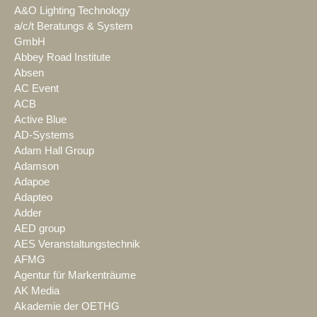
A&O Lighting Technology
a/c/t Beratungs & System
GmbH
Abbey Road Institute
Absen
AC Event
ACB
Active Blue
AD-Systems
Adam Hall Group
Adamson
Adapoe
Adapteo
Adder
AED group
AES Veranstaltungstechnik
AFMG
Agentur für Markenträume
AK Media
Akademie der OETHG