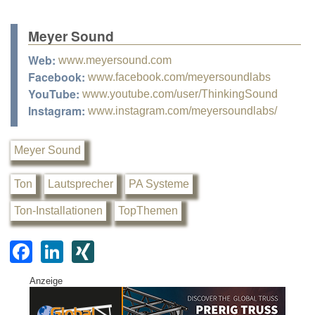
Meyer Sound
Web:
www.meyersound.com
Facebook:
www.facebook.com/meyersoundlabs
YouTube:
www.youtube.com/user/ThinkingSound
Instagram:
www.instagram.com/meyersoundlabs/
Meyer Sound
Ton
Lautsprecher
PA Systeme
Ton-Installationen
TopThemen
F
Li
XI
a
n
N
Anzeige
c
k
G