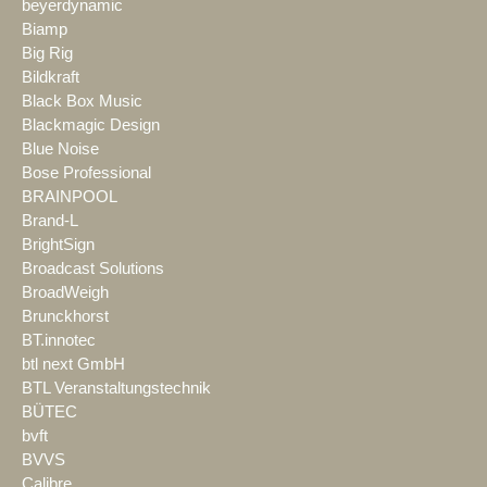
beyerdynamic
Biamp
Big Rig
Bildkraft
Black Box Music
Blackmagic Design
Blue Noise
Bose Professional
BRAINPOOL
Brand-L
BrightSign
Broadcast Solutions
BroadWeigh
Brunckhorst
BT.innotec
btl next GmbH
BTL Veranstaltungstechnik
BÜTEC
bvft
BVVS
Calibre