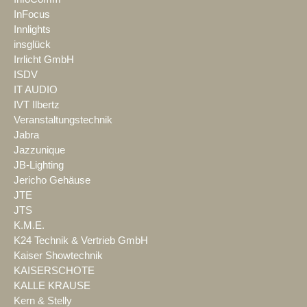
InFocus
Innlights
insglück
Irrlicht GmbH
ISDV
IT AUDIO
IVT Ilbertz
Veranstaltungstechnik
Jabra
Jazzunique
JB-Lighting
Jericho Gehäuse
JTE
JTS
K.M.E.
K24 Technik & Vertrieb GmbH
Kaiser Showtechnik
KAISERSCHOTE
KALLE KRAUSE
Kern & Stelly