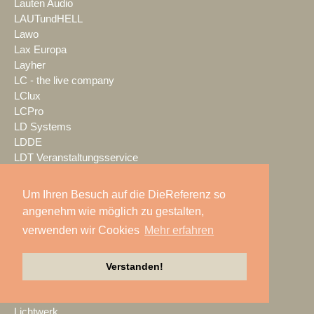
Lauten Audio
LAUTundHELL
Lawo
Lax Europa
Layher
LC - the live company
LClux
LCPro
LD Systems
LDDE
LDT Veranstaltungsservice
LEaT con
Lectrosonics
Um Ihren Besuch auf die DieReferenz so
LEDBlade
angenehm wie möglich zu gestalten,
LEDitgo
verwenden wir Cookies
Mehr erfahren
LEDium
Leu Sound
Leyard
Verstanden!
Leyendecker GmbH
LG Electronics Deutschland
Lichtwerk