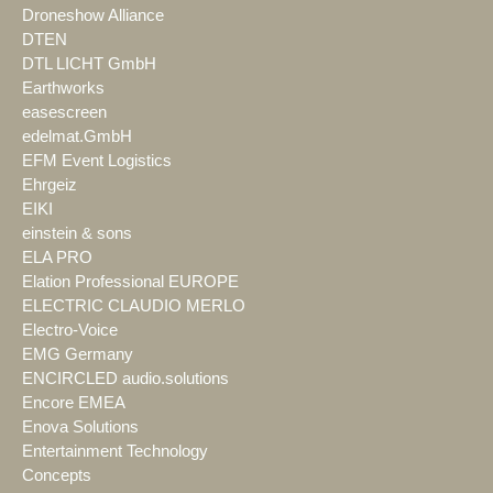
Droneshow Alliance
DTEN
DTL LICHT GmbH
Earthworks
easescreen
edelmat.GmbH
EFM Event Logistics
Ehrgeiz
EIKI
einstein & sons
ELA PRO
Elation Professional EUROPE
ELECTRIC CLAUDIO MERLO
Electro-Voice
EMG Germany
ENCIRCLED audio.solutions
Encore EMEA
Enova Solutions
Entertainment Technology
Concepts