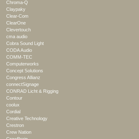
Chroma-Q
Claypaky
Clear-Com
ClearOne
Clevertouch
cma audio
Cobra Sound Light
CODA Audio
COMM-TEC
Computerworks
Concept Solutions
Congress Allianz
connectSignage
CONRAD Licht & Rigging
Contour
coolux
Cordial
Creative Technology
Crestron
Crew Nation
CrewBrain