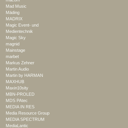
Mad Music
Mäding
MADRIX
Magic Event- und
Medientechnik
Magic Sky
magnid
Mainstage
marbet
Markus Zehner
Martin Audio
Martin by HARMAN
MAXHUB
Maxin10sity
MBN-PROLED
MDS PAtec
MEDIA IN RES
Media Resource Group
MEDIA SPECTRUM
MediaLantic