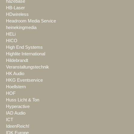
hazebase
HB-Laser
HDwireless
Headroom Media Service
heinekingmedia
HELi
HICO
High End Systems
Highlite International
Hildebrandt
Veranstaltungstechnik
HK Audio
HKG Eventservice
Hoellstern
HOF
Huss Licht & Ton
Hyperactive
IAD Audio
ICT
IdeenReich!
IDK Europe