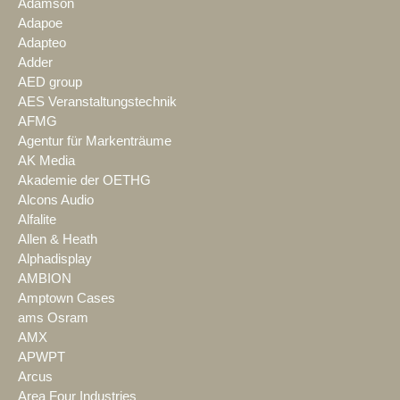
Adamson
Adapoe
Adapteo
Adder
AED group
AES Veranstaltungstechnik
AFMG
Agentur für Markenträume
AK Media
Akademie der OETHG
Alcons Audio
Alfalite
Allen & Heath
Alphadisplay
AMBION
Amptown Cases
ams Osram
AMX
APWPT
Arcus
Area Four Industries