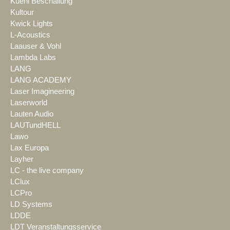
Kuehl Beschallung
Kultour
Kwick Lights
L-Acoustics
Laauser & Vohl
Lambda Labs
LANG
LANG ACADEMY
Laser Imagineering
Laserworld
Lauten Audio
LAUTundHELL
Lawo
Lax Europa
Layher
LC - the live company
LClux
LCPro
LD Systems
LDDE
LDT Veranstaltungsservice