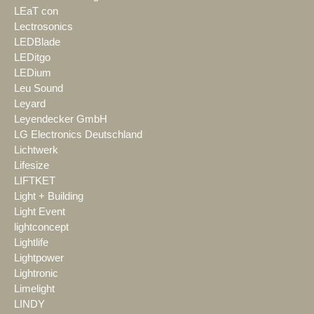
LEaT con
Lectrosonics
LEDBlade
LEDitgo
LEDium
Leu Sound
Leyard
Leyendecker GmbH
LG Electronics Deutschland
Lichtwerk
Lifesize
LIFTKET
Light + Building
Light Event
lightconcept
Lightlife
Lightpower
Lightronic
Limelight
LINDY