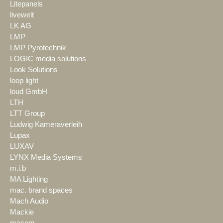
Litepanels
livewelt
LK AG
LMP
LMP Pyrotechnik
LOGIC media solutions
Look Solutions
loop light
loud GmbH
LTH
LTT Group
Ludwig Kameraverleih
Lupax
LUXAV
LYNX Media Systems
m.i.b
MA Lighting
mac. brand spaces
Mach Audio
Mackie
macom