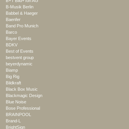
B+T Bild+Ton AG
B-Musik Berlin
Babbel & Haeger
Baenfer
Band Pro Munich
Barco
Bayer Events
BDKV
Best of Events
bestvent group
beyerdynamic
Biamp
Big Rig
Bildkraft
Black Box Music
Blackmagic Design
Blue Noise
Bose Professional
BRAINPOOL
Brand-L
BrightSign