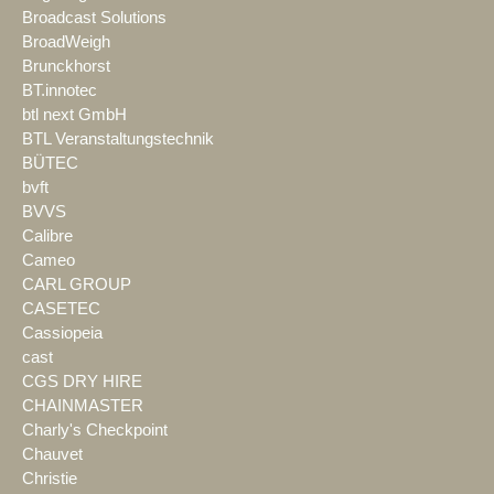
Broadcast Solutions
BroadWeigh
Brunckhorst
BT.innotec
btl next GmbH
BTL Veranstaltungstechnik
BÜTEC
bvft
BVVS
Calibre
Cameo
CARL GROUP
CASETEC
Cassiopeia
cast
CGS DRY HIRE
CHAINMASTER
Charly's Checkpoint
Chauvet
Christie