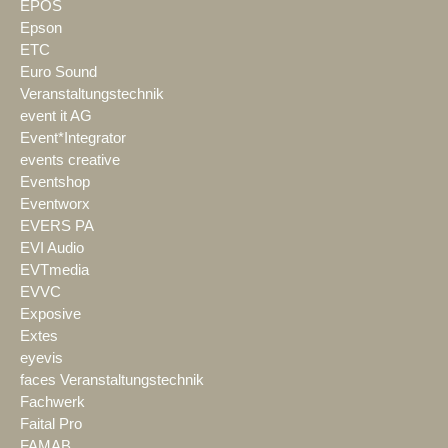
EPOS
Epson
ETC
Euro Sound
Veranstaltungstechnik
event it AG
Event*Integrator
events creative
Eventshop
Eventworx
EVERS PA
EVI Audio
EVTmedia
EVVC
Exposive
Extes
eyevis
faces Veranstaltungstechnik
Fachwerk
Faital Pro
FAMAB