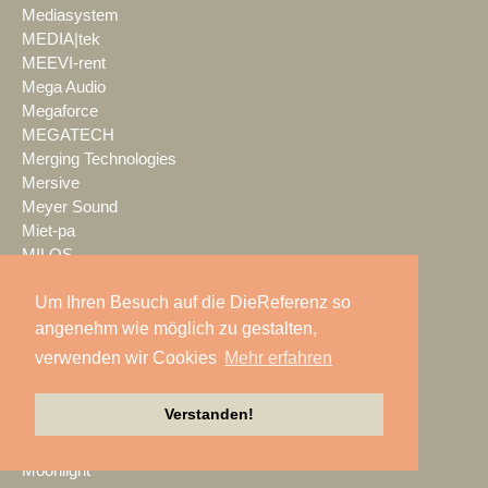
Mediasystem
MEDIA|tek
MEEVI-rent
Mega Audio
Megaforce
MEGATECH
Merging Technologies
Mersive
Meyer Sound
Miet-pa
MILOS
Ministry of Light
Um Ihren Besuch auf die DieReferenz so
MisterMaster
Mitsubishi Electric
angenehm wie möglich zu gestalten,
MKM Event Show Technik
verwenden wir Cookies
Mehr erfahren
MLS magic light+sound
MMC Studios
Verstanden!
Modulo Pi
MONACOR INTERNATIONAL
Moonlight