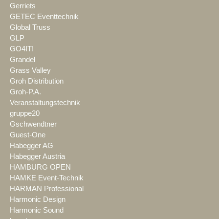
Gerriets
GETEC Eventtechnik
Global Truss
GLP
GO4IT!
Grandel
Grass Valley
Groh Distribution
Groh-P.A.
Veranstaltungstechnik
gruppe20
Gschwendtner
Guest-One
Habegger AG
Habegger Austria
HAMBURG OPEN
HAMKE Event-Technik
HARMAN Professional
Harmonic Design
Harmonic Sound