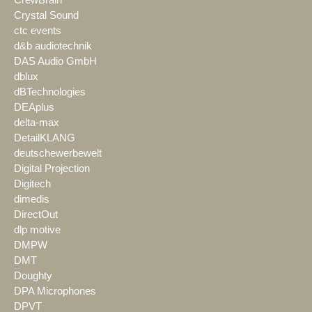
Crystal Sound
ctc events
d&b audiotechnik
DAS Audio GmbH
dblux
dBTechnologies
DEAplus
delta-max
DetailKLANG
deutschewerbewelt
Digital Projection
Digitech
dimedis
DirectOut
dlp motive
DMPW
DMT
Doughty
DPA Microphones
DPVT