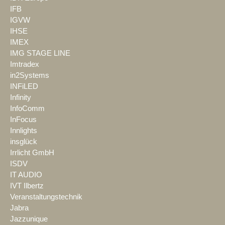
IFB
IGVW
IHSE
IMEX
IMG STAGE LINE
Imtradex
in2Systems
INFiLED
Infinity
InfoComm
InFocus
Innlights
insglück
Irrlicht GmbH
ISDV
IT AUDIO
IVT Ilbertz
Veranstaltungstechnik
Jabra
Jazzunique