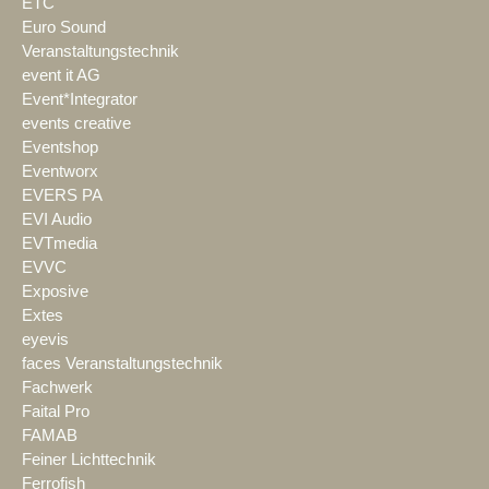
ETC
Euro Sound
Veranstaltungstechnik
event it AG
Event*Integrator
events creative
Eventshop
Eventworx
EVERS PA
EVI Audio
EVTmedia
EVVC
Exposive
Extes
eyevis
faces Veranstaltungstechnik
Fachwerk
Faital Pro
FAMAB
Feiner Lichttechnik
Ferrofish