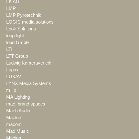
LK AG
LMP
LMP Pyrotechnik
LOGIC media solutions
Look Solutions
loop light
loud GmbH
LTH
LTT Group
Ludwig Kameraverleih
Lupax
LUXAV
LYNX Media Systems
m.i.b
MA Lighting
mac. brand spaces
Mach Audio
Mackie
macom
Mad Music
Mäding