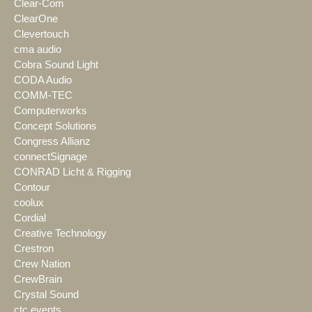
Clear-Com
ClearOne
Clevertouch
cma audio
Cobra Sound Light
CODA Audio
COMM-TEC
Computerworks
Concept Solutions
Congress Allianz
connectSignage
CONRAD Licht & Rigging
Contour
coolux
Cordial
Creative Technology
Crestron
Crew Nation
CrewBrain
Crystal Sound
ctc events