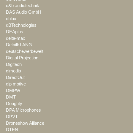
d&b audiotechnik
DAS Audio GmbH
dblux
dBTechnologies
DEAplus
delta-max
DetailKLANG
deutschewerbewelt
Digital Projection
Digitech
dimedis
DirectOut
dlp motive
DMPW
DMT
Doughty
DPA Microphones
DPVT
Droneshow Alliance
DTEN