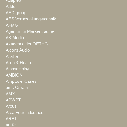
Adapteo
Adder
AED group
AES Veranstaltungstechnik
AFMG
Agentur für Markenträume
AK Media
Akademie der OETHG
Alcons Audio
Alfalite
Allen & Heath
Alphadisplay
AMBION
Amptown Cases
ams Osram
AMX
APWPT
Arcus
Area Four Industries
ARRI
artlife