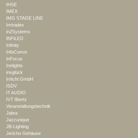
IHSE
IMEX
IMG STAGE LINE
Imtradex
in2Systems
INFiLED
Infinity
InfoComm
InFocus
Innlights
insglück
Irrlicht GmbH
ISDV
IT AUDIO
IVT Ilbertz
Veranstaltungstechnik
Jabra
Jazzunique
JB-Lighting
Jericho Gehäuse