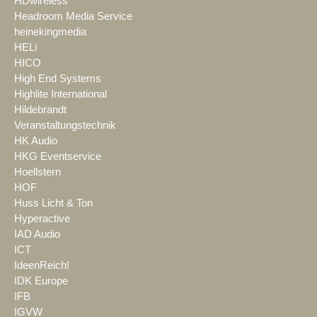
HDwireless
Headroom Media Service
heinekingmedia
HELi
HICO
High End Systems
Highlite International
Hildebrandt
Veranstaltungstechnik
HK Audio
HKG Eventservice
Hoellstern
HOF
Huss Licht & Ton
Hyperactive
IAD Audio
ICT
IdeenReich!
IDK Europe
IFB
IGVW