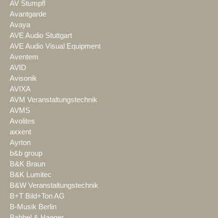
AV Stumpfl
Avantgarde
Avaya
AVE Audio Stuttgart
AVE Audio Visual Equipment
Aventem
AVID
Avisonik
AVIXA
AVM Veranstaltungstechnik
AVMS
Avolites
axxent
Ayrton
b&b group
B&K Braun
B&K Lumitec
B&W Veranstaltungstechnik
B+T Bild+Ton AG
B-Musik Berlin
Babbel & Haeger