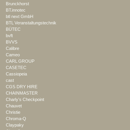
Brunckhorst
BT.innotec
btl next GmbH
BTL Veranstaltungstechnik
BÜTEC
bvft
BVVS
Calibre
Cameo
CARL GROUP
CASETEC
Cassiopeia
cast
CGS DRY HIRE
CHAINMASTER
Charly's Checkpoint
Chauvet
Christie
Chroma-Q
Claypaky