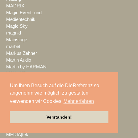
MADRIX
Magic Event- und
Medientechnik
Magic Sky
magnid
Mainstage
marbet
Markus Zehner
Martin Audio
Martin by HARMAN
MAXHUB
Maxin10sity
Um Ihren Besuch auf die DieReferenz so
MBN-PROLED
angenehm wie möglich zu gestalten,
MDS PAtec
MEDIA IN RES
verwenden wir Cookies
Mehr erfahren
Media Resource Group
MEDIA SPECTRUM
Verstanden!
MediaLantic
Mediasystem
MEDIA|tek