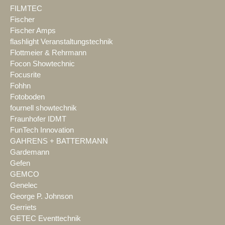
FILMTEC
Fischer
Fischer Amps
flashlight Veranstaltungstechnik
Flottmeier & Rehrmann
Focon Showtechnic
Focusrite
Fohhn
Fotoboden
fournell showtechnik
Fraunhofer IDMT
FunTech Innovation
GAHRENS + BATTERMANN
Gardemann
Gefen
GEMCO
Genelec
George P. Johnson
Gerriets
GETEC Eventtechnik