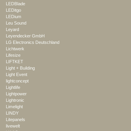
LEDBlade
LEDitgo
LEDium
Leu Sound
Leyard
Leyendecker GmbH
LG Electronics Deutschland
Lichtwerk
Lifesize
LIFTKET
Light + Building
Light Event
lightconcept
Lightlife
Lightpower
Lightronic
Limelight
LINDY
Litepanels
livewelt