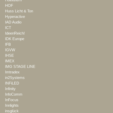
Hoellstern
HOF
Huss Licht & Ton
Hyperactive
IAD Audio
ICT
IdeenReich!
IDK Europe
IFB
IGVW
IHSE
IMEX
IMG STAGE LINE
Imtradex
in2Systems
INFiLED
Infinity
InfoComm
InFocus
Innlights
insglück