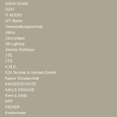
Irrlicht GmbH
ISDV
IT AUDIO
IVT Ilbertz
Veranstaltungstechnik
Jabra
Jazzunique
JB-Lighting
Jericho Gehäuse
JTE
JTS
K.M.E.
K24 Technik & Vertrieb GmbH
Kaiser Showtechnik
KAISERSCHOTE
KALLE KRAUSE
Kern & Stelly
KFP
KIEKER
Kindermann