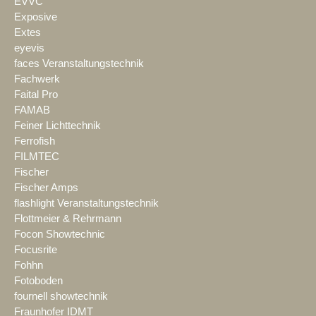
EVVC
Exposive
Extes
eyevis
faces Veranstaltungstechnik
Fachwerk
Faital Pro
FAMAB
Feiner Lichttechnik
Ferrofish
FILMTEC
Fischer
Fischer Amps
flashlight Veranstaltungstechnik
Flottmeier & Rehrmann
Focon Showtechnic
Focusrite
Fohhn
Fotoboden
fournell showtechnik
Fraunhofer IDMT