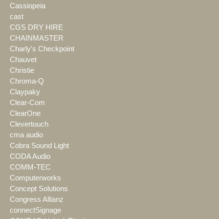
Cassiopeia
cast
CGS DRY HIRE
CHAINMASTER
Charly's Checkpoint
Chauvet
Christie
Chroma-Q
Claypaky
Clear-Com
ClearOne
Clevertouch
cma audio
Cobra Sound Light
CODA Audio
COMM-TEC
Computerworks
Concept Solutions
Congress Allianz
connectSignage