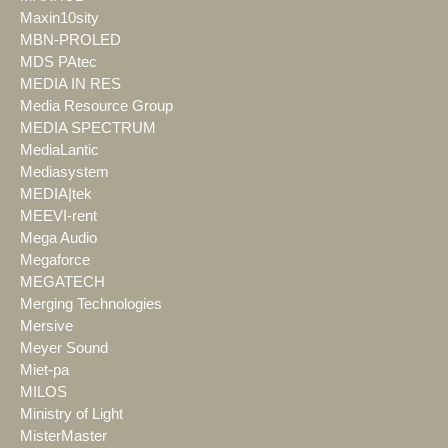
Maxin10sity
MBN-PROLED
MDS PAtec
MEDIA IN RES
Media Resource Group
MEDIA SPECTRUM
MediaLantic
Mediasystem
MEDIA|tek
MEEVI-rent
Mega Audio
Megaforce
MEGATECH
Merging Technologies
Mersive
Meyer Sound
Miet-pa
MILOS
Ministry of Light
MisterMaster