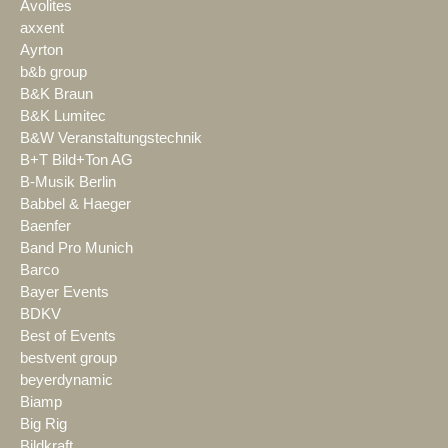
Avolites
axxent
Ayrton
b&b group
B&K Braun
B&K Lumitec
B&W Veranstaltungstechnik
B+T Bild+Ton AG
B-Musik Berlin
Babbel & Haeger
Baenfer
Band Pro Munich
Barco
Bayer Events
BDKV
Best of Events
bestvent group
beyerdynamic
Biamp
Big Rig
Bildkraft