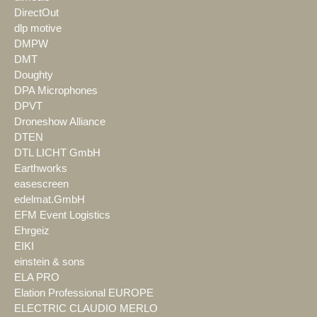
DirectOut
dlp motive
DMPW
DMT
Doughty
DPA Microphones
DPVT
Droneshow Alliance
DTEN
DTL LICHT GmbH
Earthworks
easescreen
edelmat.GmbH
EFM Event Logistics
Ehrgeiz
EIKI
einstein & sons
ELA PRO
Elation Professional EUROPE
ELECTRIC CLAUDIO MERLO