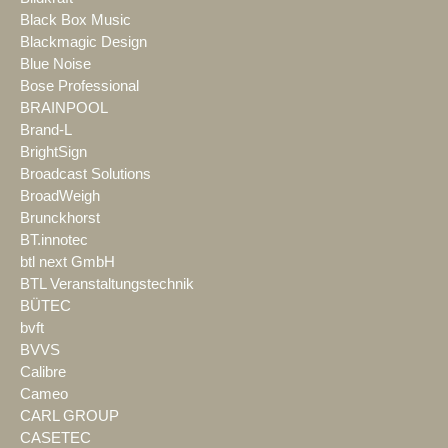
Black Box Music
Blackmagic Design
Blue Noise
Bose Professional
BRAINPOOL
Brand-L
BrightSign
Broadcast Solutions
BroadWeigh
Brunckhorst
BT.innotec
btl next GmbH
BTL Veranstaltungstechnik
BÜTEC
bvft
BVVS
Calibre
Cameo
CARL GROUP
CASETEC