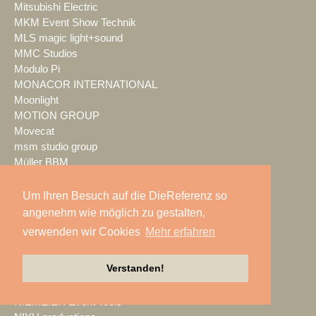
Mitsubishi Electric
MKM Event Show Technik
MLS magic light+sound
MMC Studios
Modulo Pi
MONACOR INTERNATIONAL
Moonlight
MOTION GROUP
Movecat
msm studio group
Müller BBM
music & light design
MUTEC
Um Ihren Besuch auf die DieReferenz so
NEC Display Solutions
angenehm wie möglich zu gestalten,
NEEC Audio
verwenden wir Cookies
Mehr erfahren
Neumann&Müller
Neumann.Berlin
Verstanden!
Nexo
NicLen
NIEMEIER Event Tools