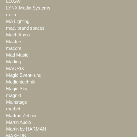
LUXAV
LYNX Media Systems
m.i.b
MA Lighting
mac. brand spaces
Mach Audio
Mackie
macom
Mad Music
Mäding
MADRIX
Magic Event- und
Medientechnik
Magic Sky
magnid
Mainstage
marbet
Markus Zehner
Martin Audio
Martin by HARMAN
MAXHUB