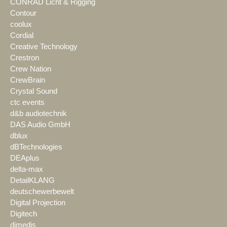
CONRAD Licht & Rigging
Contour
coolux
Cordial
Creative Technology
Crestron
Crew Nation
CrewBrain
Crystal Sound
ctc events
d&b audiotechnik
DAS Audio GmbH
dblux
dBTechnologies
DEAplus
delta-max
DetailKLANG
deutschewerbewelt
Digital Projection
Digitech
dimedis