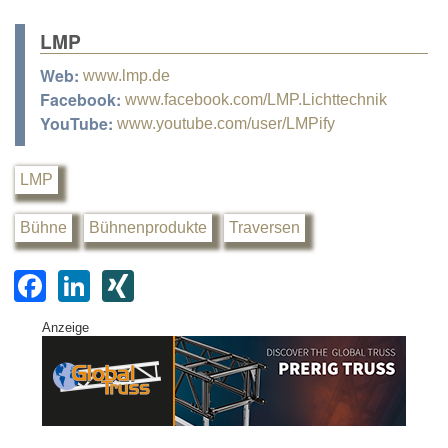
LMP
Web:
www.lmp.de
Facebook:
www.facebook.com/LMP.Lichttechnik
YouTube:
www.youtube.com/user/LMPify
LMP
Bühne
Bühnenprodukte
Traversen
F
Li
XI
a
n
N
Anzeige
c
k
G
e
e
b
dI
o
n