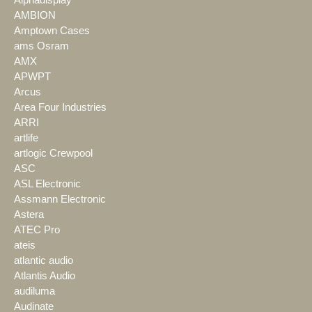
Alphadisplay
AMBION
Amptown Cases
ams Osram
AMX
APWPT
Arcus
Area Four Industries
ARRI
artlife
artlogic Crewpool
ASC
ASL Electronic
Assmann Electronic
Astera
ATEC Pro
ateis
atlantic audio
Atlantis Audio
audiluma
Audinate