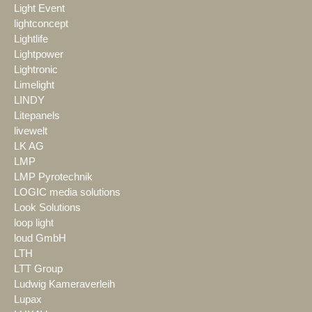
Light Event
lightconcept
Lightlife
Lightpower
Lightronic
Limelight
LINDY
Litepanels
livewelt
LK AG
LMP
LMP Pyrotechnik
LOGIC media solutions
Look Solutions
loop light
loud GmbH
LTH
LTT Group
Ludwig Kameraverleih
Lupax