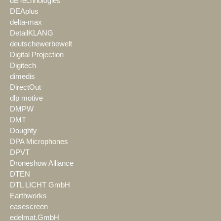
dBTechnologies
DEAplus
delta-max
DetailKLANG
deutschewerbewelt
Digital Projection
Digitech
dimedis
DirectOut
dlp motive
DMPW
DMT
Doughty
DPA Microphones
DPVT
Droneshow Alliance
DTEN
DTL LICHT GmbH
Earthworks
easescreen
edelmat.GmbH