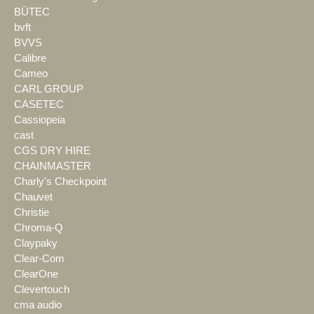
BÜTEC
bvft
BVVS
Calibre
Cameo
CARL GROUP
CASETEC
Cassiopeia
cast
CGS DRY HIRE
CHAINMASTER
Charly's Checkpoint
Chauvet
Christie
Chroma-Q
Claypaky
Clear-Com
ClearOne
Clevertouch
cma audio