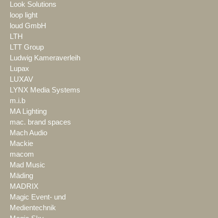
Look Solutions
loop light
loud GmbH
LTH
LTT Group
Ludwig Kameraverleih
Lupax
LUXAV
LYNX Media Systems
m.i.b
MA Lighting
mac. brand spaces
Mach Audio
Mackie
macom
Mad Music
Mäding
MADRIX
Magic Event- und
Medientechnik