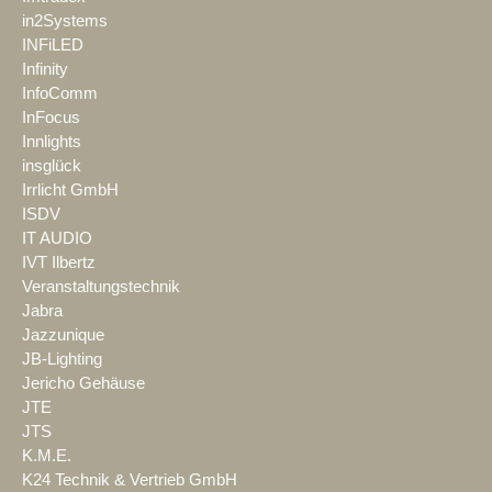
in2Systems
INFiLED
Infinity
InfoComm
InFocus
Innlights
insglück
Irrlicht GmbH
ISDV
IT AUDIO
IVT Ilbertz
Veranstaltungstechnik
Jabra
Jazzunique
JB-Lighting
Jericho Gehäuse
JTE
JTS
K.M.E.
K24 Technik & Vertrieb GmbH