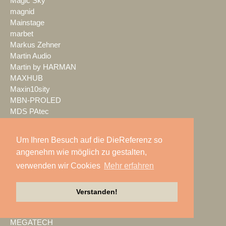
Magic Sky
magnid
Mainstage
marbet
Markus Zehner
Martin Audio
Martin by HARMAN
MAXHUB
Maxin10sity
MBN-PROLED
MDS PAtec
MEDIA IN RES
Media Resource Group
Um Ihren Besuch auf die DieReferenz so
MEDIA SPECTRUM
angenehm wie möglich zu gestalten,
MediaLantic
verwenden wir Cookies
Mehr erfahren
Mediasystem
MEDIA|tek
MEEVI-rent
Verstanden!
Mega Audio
Megaforce
MEGATECH