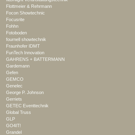
Flottmeier & Rehrmann
Focon Showtechnic
Focusrite
Fohhn
Fotoboden
fournell showtechnik
Fraunhofer IDMT
FunTech Innovation
GAHRENS + BATTERMANN
Gardemann
Gefen
GEMCO
Genelec
George P. Johnson
Gerriets
GETEC Eventtechnik
Global Truss
GLP
GO4IT!
Grandel