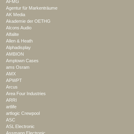
AFMG
Agentur für Markenträume
AK Media
Akademie der OETHG
Alcons Audio
Alfalite
Allen & Heath
Alphadisplay
AMBION
Amptown Cases
ams Osram
AMX
APWPT
Arcus
Area Four Industries
ARRI
artlife
artlogic Crewpool
ASC
ASL Electronic
Assmann Electronic