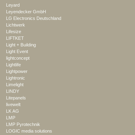
Leyard
Leyendecker GmbH
LG Electronics Deutschland
Lichtwerk
Lifesize
LIFTKET
Light + Building
Light Event
lightconcept
Lightlife
Lightpower
Lightronic
Limelight
LINDY
Litepanels
livewelt
LK AG
LMP
LMP Pyrotechnik
LOGIC media solutions