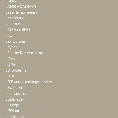
LANG
LANG ACADEMY
Laser Imagineering
Laserworld
Lauten Audio
LAUTundHELL
Lawo
Lax Europa
Layher
LC - the live company
LClux
LCPro
LD Systems
LDDE
LDT Veranstaltungsservice
LEaT con
Lectrosonics
LEDBlade
LEDitgo
LEDium
Leu Sound