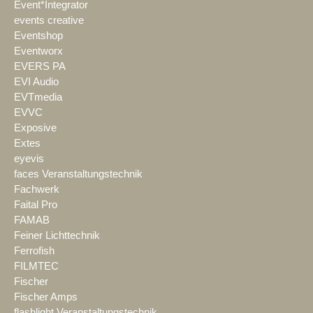
Event*Integrator
events creative
Eventshop
Eventworx
EVERS PA
EVI Audio
EVTmedia
EVVC
Exposive
Extes
eyevis
faces Veranstaltungstechnik
Fachwerk
Faital Pro
FAMAB
Feiner Lichttechnik
Ferrofish
FILMTEC
Fischer
Fischer Amps
flashlight Veranstaltungstechnik