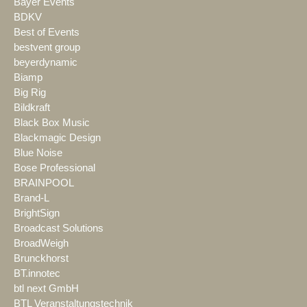
Bayer Events
BDKV
Best of Events
bestvent group
beyerdynamic
Biamp
Big Rig
Bildkraft
Black Box Music
Blackmagic Design
Blue Noise
Bose Professional
BRAINPOOL
Brand-L
BrightSign
Broadcast Solutions
BroadWeigh
Brunckhorst
BT.innotec
btl next GmbH
BTL Veranstaltungstechnik