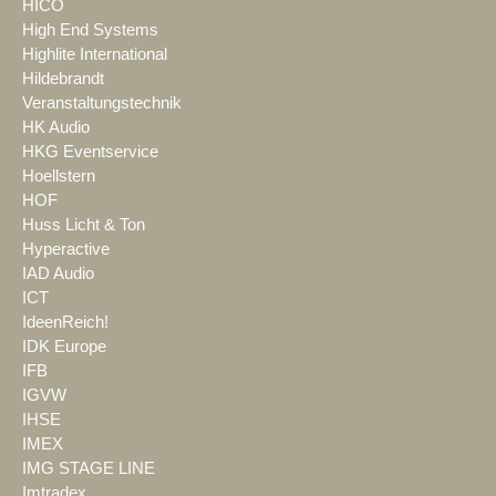
HICO
High End Systems
Highlite International
Hildebrandt
Veranstaltungstechnik
HK Audio
HKG Eventservice
Hoellstern
HOF
Huss Licht & Ton
Hyperactive
IAD Audio
ICT
IdeenReich!
IDK Europe
IFB
IGVW
IHSE
IMEX
IMG STAGE LINE
Imtradex