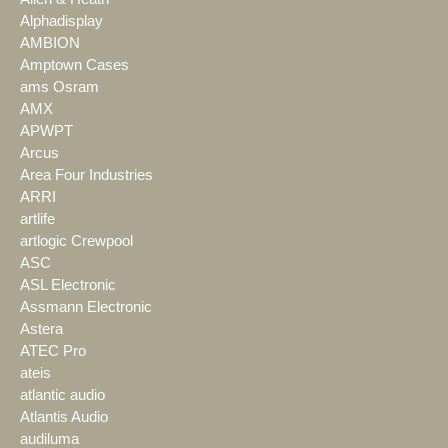
Alphadisplay
AMBION
Amptown Cases
ams Osram
AMX
APWPT
Arcus
Area Four Industries
ARRI
artlife
artlogic Crewpool
ASC
ASL Electronic
Assmann Electronic
Astera
ATEC Pro
ateis
atlantic audio
Atlantis Audio
audiluma