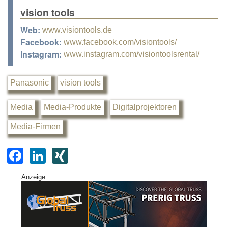
vision tools
Web:
www.visiontools.de
Facebook:
www.facebook.com/visiontools/
Instagram:
www.instagram.com/visiontoolsrental/
Panasonic
vision tools
Media
Media-Produkte
Digitalprojektoren
Media-Firmen
F
Li
XI
a
n
N
Anzeige
c
k
G
e
e
b
dI