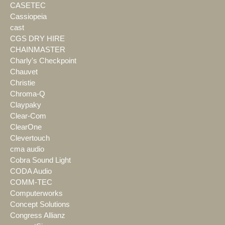
CASETEC
Cassiopeia
cast
CGS DRY HIRE
CHAINMASTER
Charly's Checkpoint
Chauvet
Christie
Chroma-Q
Claypaky
Clear-Com
ClearOne
Clevertouch
cma audio
Cobra Sound Light
CODA Audio
COMM-TEC
Computerworks
Concept Solutions
Congress Allianz