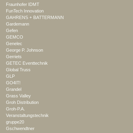
Fraunhofer IDMT
FunTech Innovation
GAHRENS + BATTERMANN
Gardemann
Gefen
GEMCO
Genelec
George P. Johnson
Gerriets
GETEC Eventtechnik
Global Truss
GLP
GO4IT!
Grandel
Grass Valley
Groh Distribution
Groh-P.A.
Veranstaltungstechnik
gruppe20
Gschwendtner