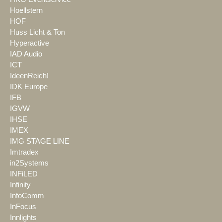
Hoellstern
HOF
Huss Licht & Ton
Hyperactive
IAD Audio
ICT
IdeenReich!
IDK Europe
IFB
IGVW
IHSE
IMEX
IMG STAGE LINE
Imtradex
in2Systems
INFiLED
Infinity
InfoComm
InFocus
Innlights