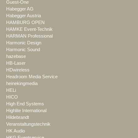
Guest-One
Habegger AG
Habegger Austria
HAMBURG OPEN
HAMKE Event-Technik
HARMAN Professional
Harmonic Design
Harmonic Sound
hazebase
HB-Laser
HDwireless
Headroom Media Service
heinekingmedia
HELi
HICO
High End Systems
Highlite International
Hildebrandt
Veranstaltungstechnik
HK Audio
HKG Eventservice