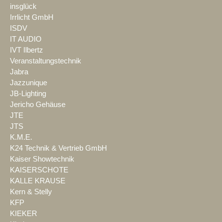
insglück
Irrlicht GmbH
ISDV
IT AUDIO
IVT Ilbertz
Veranstaltungstechnik
Jabra
Jazzunique
JB-Lighting
Jericho Gehäuse
JTE
JTS
K.M.E.
K24 Technik & Vertrieb GmbH
Kaiser Showtechnik
KAISERSCHOTE
KALLE KRAUSE
Kern & Stelly
KFP
KIEKER