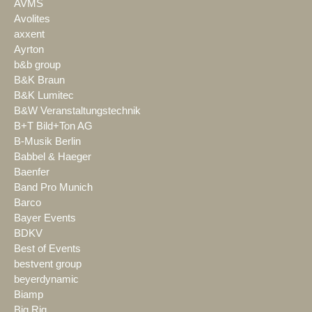
AVMS
Avolites
axxent
Ayrton
b&b group
B&K Braun
B&K Lumitec
B&W Veranstaltungstechnik
B+T Bild+Ton AG
B-Musik Berlin
Babbel & Haeger
Baenfer
Band Pro Munich
Barco
Bayer Events
BDKV
Best of Events
bestvent group
beyerdynamic
Biamp
Big Rig