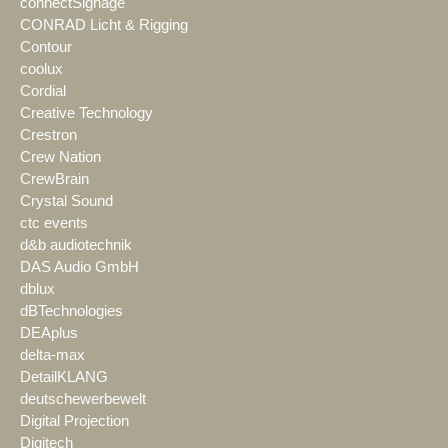
connectSignage
CONRAD Licht & Rigging
Contour
coolux
Cordial
Creative Technology
Crestron
Crew Nation
CrewBrain
Crystal Sound
ctc events
d&b audiotechnik
DAS Audio GmbH
dblux
dBTechnologies
DEAplus
delta-max
DetailKLANG
deutschewerbewelt
Digital Projection
Digitech