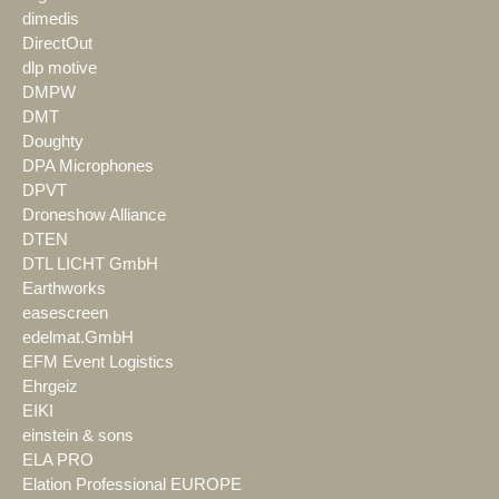
dimedis
DirectOut
dlp motive
DMPW
DMT
Doughty
DPA Microphones
DPVT
Droneshow Alliance
DTEN
DTL LICHT GmbH
Earthworks
easescreen
edelmat.GmbH
EFM Event Logistics
Ehrgeiz
EIKI
einstein & sons
ELA PRO
Elation Professional EUROPE