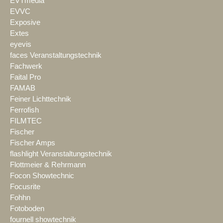
EVTmedia
EVVC
Exposive
Extes
eyevis
faces Veranstaltungstechnik
Fachwerk
Faital Pro
FAMAB
Feiner Lichttechnik
Ferrofish
FILMTEC
Fischer
Fischer Amps
flashlight Veranstaltungstechnik
Flottmeier & Rehrmann
Focon Showtechnic
Focusrite
Fohhn
Fotoboden
fournell showtechnik