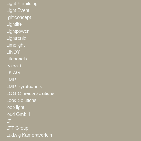
Light + Building
Light Event
lightconcept
Lightlife
Lightpower
Lightronic
Limelight
LINDY
Litepanels
livewelt
LK AG
LMP
LMP Pyrotechnik
LOGIC media solutions
Look Solutions
loop light
loud GmbH
LTH
LTT Group
Ludwig Kameraverleih