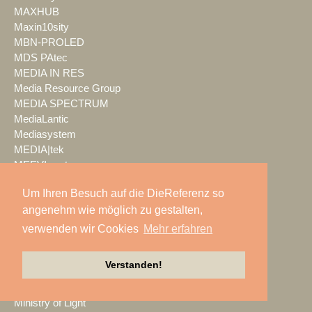
MAXHUB
Maxin10sity
MBN-PROLED
MDS PAtec
MEDIA IN RES
Media Resource Group
MEDIA SPECTRUM
MediaLantic
Mediasystem
MEDIA|tek
MEEVI-rent
Mega Audio
Um Ihren Besuch auf die DieReferenz so
Megaforce
angenehm wie möglich zu gestalten,
MEGATECH
Merging Technologies
verwenden wir Cookies
Mehr erfahren
Mersive
Meyer Sound
Verstanden!
Miet-pa
MILOS
Ministry of Light