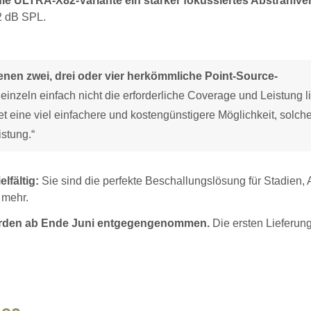
 die ULTRA-X82-Variante ein stärker fokussiertes Abstrahlve
2 dB SPL.
 denen zwei, drei oder vier herkömmliche Point-Source-
einzeln einfach nicht die erforderliche Coverage und Leistung l
t eine viel einfachere und kostengünstigere Möglichkeit, solch
stung.“
lfältig:
Sie sind die perfekte Beschallungslösung für Stadien, 
 mehr.
erden ab Ende Juni entgegengenommen.
Die ersten Lieferun