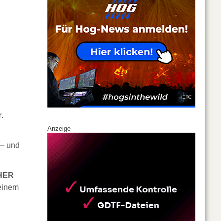
r
.
Anzeige
 – und
THER
 einem