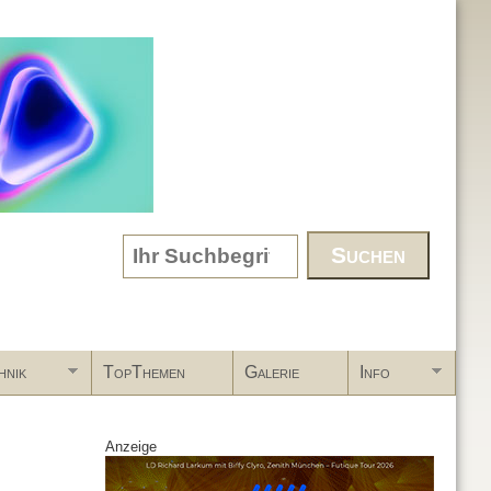
Search form
hnik
TopThemen
Galerie
Info
Anzeige