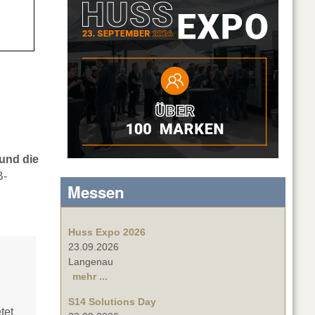
und die
B-
Messen
Huss Expo 2026
23.09.2026
Langenau
mehr ...
S14 Solutions Day
tet