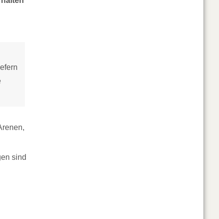
rhalten
iefern
e
Arenen,
gen sind