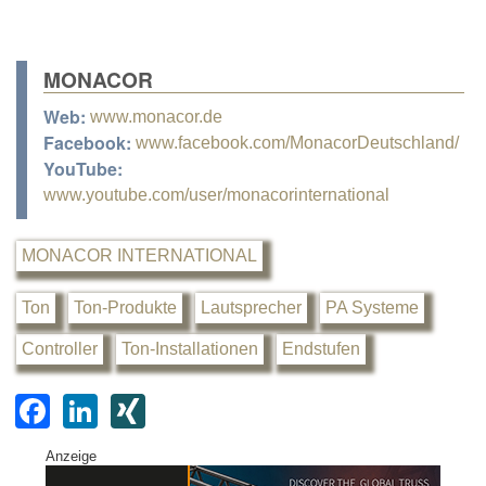
MONACOR
Web:
www.monacor.de
Facebook:
www.facebook.com/MonacorDeutschland/
YouTube:
www.youtube.com/user/monacorinternational
MONACOR INTERNATIONAL
Ton
Ton-Produkte
Lautsprecher
PA Systeme
Controller
Ton-Installationen
Endstufen
F
Li
XI
a
n
N
Anzeige
c
k
G