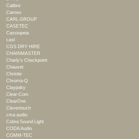
Calibre
Cameo
CARL GROUP
CASETEC
Cassiopeia
cast
CGS DRY HIRE
CHAINMASTER
Charly's Checkpoint
Chauvet
Christie
Chroma-Q
Claypaky
Clear-Com
ClearOne
Clevertouch
cma audio
Cobra Sound Light
CODA Audio
COMM-TEC