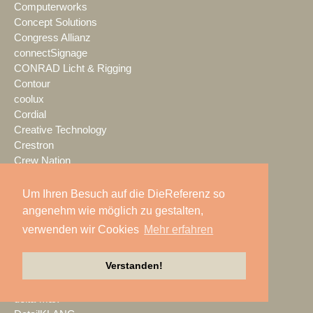
Computerworks
Concept Solutions
Congress Allianz
connectSignage
CONRAD Licht & Rigging
Contour
coolux
Cordial
Creative Technology
Crestron
Crew Nation
CrewBrain
Crystal Sound
Um Ihren Besuch auf die DieReferenz so
ctc events
angenehm wie möglich zu gestalten,
d&b audiotechnik
verwenden wir Cookies
Mehr erfahren
DAS Audio GmbH
dblux
Verstanden!
dBTechnologies
DEAplus
delta-max