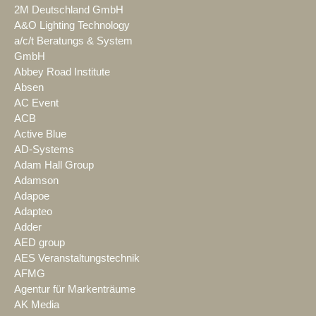
2M Deutschland GmbH
A&O Lighting Technology
a/c/t Beratungs & System
GmbH
Abbey Road Institute
Absen
AC Event
ACB
Active Blue
AD-Systems
Adam Hall Group
Adamson
Adapoe
Adapteo
Adder
AED group
AES Veranstaltungstechnik
AFMG
Agentur für Markenträume
AK Media