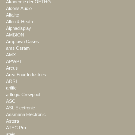
Akademie der OETHG
Alcons Audio
Alfalite
Allen & Heath
Alphadisplay
AMBION
Amptown Cases
ams Osram
AMX
APWPT
Arcus
Area Four Industries
ARRI
artlife
artlogic Crewpool
ASC
ASL Electronic
Assmann Electronic
Astera
ATEC Pro
ateis