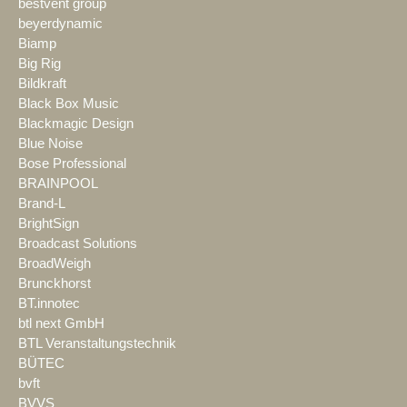
bestvent group
beyerdynamic
Biamp
Big Rig
Bildkraft
Black Box Music
Blackmagic Design
Blue Noise
Bose Professional
BRAINPOOL
Brand-L
BrightSign
Broadcast Solutions
BroadWeigh
Brunckhorst
BT.innotec
btl next GmbH
BTL Veranstaltungstechnik
BÜTEC
bvft
BVVS