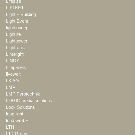
Lifesize
LIFTKET
Light + Building
Light Event
lightconcept
Lightlife
Lightpower
Lightronic
Limelight
LINDY
Litepanels
livewelt
LK AG
LMP
LMP Pyrotechnik
LOGIC media solutions
Look Solutions
loop light
loud GmbH
LTH
LTT Group