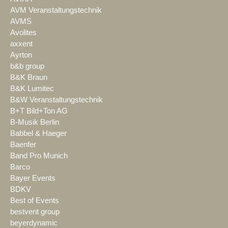
AVM Veranstaltungstechnik
AVMS
Avolites
axxent
Ayrton
b&b group
B&K Braun
B&K Lumitec
B&W Veranstaltungstechnik
B+T Bild+Ton AG
B-Musik Berlin
Babbel & Haeger
Baenfer
Band Pro Munich
Barco
Bayer Events
BDKV
Best of Events
bestvent group
beyerdynamic