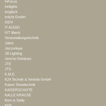
InFocus
Innlights
insglück
Irrlicht GmbH
ISDV
IT AUDIO
IVT Ilbertz
Veranstaltungstechnik
Jabra
Jazzunique
JB-Lighting
Jericho Gehäuse
JTE
JTS
K.M.E.
K24 Technik & Vertrieb GmbH
Kaiser Showtechnik
KAISERSCHOTE
KALLE KRAUSE
Kern & Stelly
KFP