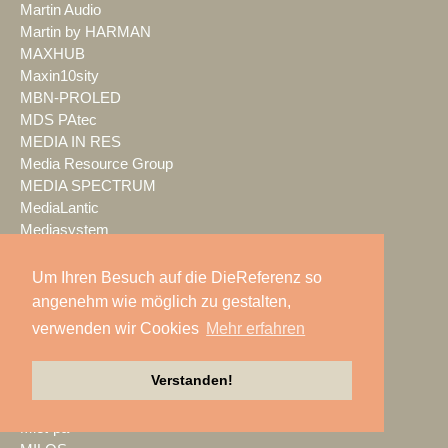
Martin Audio
Martin by HARMAN
MAXHUB
Maxin10sity
MBN-PROLED
MDS PAtec
MEDIA IN RES
Media Resource Group
MEDIA SPECTRUM
MediaLantic
Mediasystem
MEDIA|tek
MEEVI-rent
Um Ihren Besuch auf die DieReferenz so
Mega Audio
angenehm wie möglich zu gestalten,
Megaforce
verwenden wir Cookies
Mehr erfahren
MEGATECH
Merging Technologies
Verstanden!
Mersive
Meyer Sound
Miet-pa