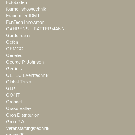
Fotoboden
fournell showtechnik
Fraunhofer IDMT
FunTech Innovation
GAHRENS + BATTERMANN
Gardemann
Gefen
GEMCO
Genelec
George P. Johnson
Gerriets
GETEC Eventtechnik
Global Truss
GLP
GO4IT!
Grandel
Grass Valley
Groh Distribution
Groh-P.A.
Veranstaltungstechnik