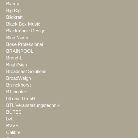
Biamp
Big Rig
Bildkraft
Black Box Music
Blackmagic Design
Blue Noise
Bose Professional
BRAINPOOL
Brand-L
BrightSign
Broadcast Solutions
BroadWeigh
Brunckhorst
BT.innotec
btl next GmbH
BTL Veranstaltungstechnik
BÜTEC
bvft
BVVS
Calibre