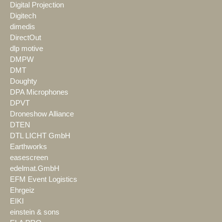
Digital Projection
Digitech
dimedis
DirectOut
dlp motive
DMPW
DMT
Doughty
DPA Microphones
DPVT
Droneshow Alliance
DTEN
DTL LICHT GmbH
Earthworks
easescreen
edelmat.GmbH
EFM Event Logistics
Ehrgeiz
EIKI
einstein & sons