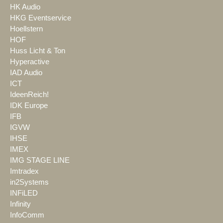
HK Audio
HKG Eventservice
Hoellstern
HOF
Huss Licht & Ton
Hyperactive
IAD Audio
ICT
IdeenReich!
IDK Europe
IFB
IGVW
IHSE
IMEX
IMG STAGE LINE
Imtradex
in2Systems
INFiLED
Infinity
InfoComm