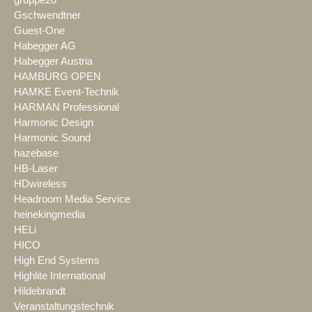
gruppe20
Gschwendtner
Guest-One
Habegger AG
Habegger Austria
HAMBURG OPEN
HAMKE Event-Technik
HARMAN Professional
Harmonic Design
Harmonic Sound
hazebase
HB-Laser
HDwireless
Headroom Media Service
heinekingmedia
HELi
HICO
High End Systems
Highlite International
Hildebrandt
Veranstaltungstechnik