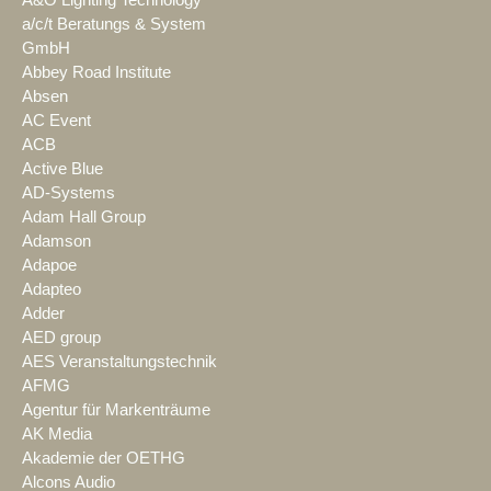
A&O Lighting Technology
a/c/t Beratungs & System
GmbH
Abbey Road Institute
Absen
AC Event
ACB
Active Blue
AD-Systems
Adam Hall Group
Adamson
Adapoe
Adapteo
Adder
AED group
AES Veranstaltungstechnik
AFMG
Agentur für Markenträume
AK Media
Akademie der OETHG
Alcons Audio