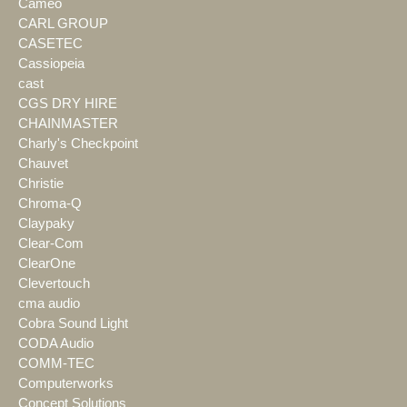
Cameo
CARL GROUP
CASETEC
Cassiopeia
cast
CGS DRY HIRE
CHAINMASTER
Charly's Checkpoint
Chauvet
Christie
Chroma-Q
Claypaky
Clear-Com
ClearOne
Clevertouch
cma audio
Cobra Sound Light
CODA Audio
COMM-TEC
Computerworks
Concept Solutions