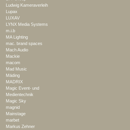
Ludwig Kameraverleih
Lupax
LUXAV
LYNX Media Systems
m.i.b
MA Lighting
mac. brand spaces
Mach Audio
Mackie
macom
Mad Music
Mäding
MADRIX
Magic Event- und
Medientechnik
Magic Sky
magnid
Mainstage
marbet
Markus Zehner