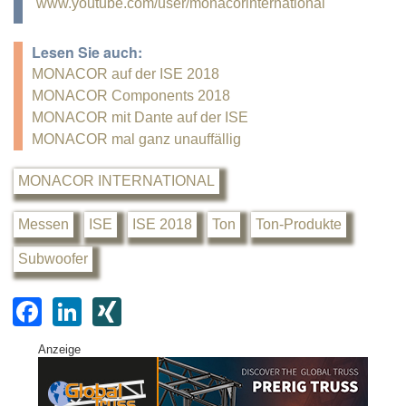
www.youtube.com/user/monacorinternational
Lesen Sie auch:
MONACOR auf der ISE 2018
MONACOR Components 2018
MONACOR mit Dante auf der ISE
MONACOR mal ganz unauffällig
MONACOR INTERNATIONAL
Messen
ISE
ISE 2018
Ton
Ton-Produkte
Subwoofer
F
Li
XI
a
n
N
Anzeige
c
k
G
e
e