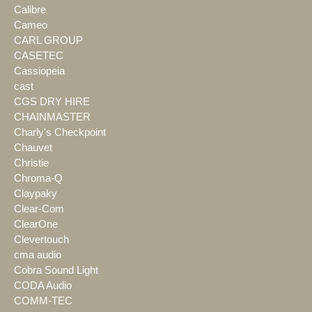
Calibre
Cameo
CARL GROUP
CASETEC
Cassiopeia
cast
CGS DRY HIRE
CHAINMASTER
Charly's Checkpoint
Chauvet
Christie
Chroma-Q
Claypaky
Clear-Com
ClearOne
Clevertouch
cma audio
Cobra Sound Light
CODA Audio
COMM-TEC