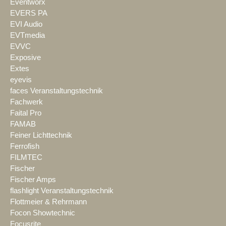
Eventworx
EVERS PA
EVI Audio
EVTmedia
EVVC
Exposive
Extes
eyevis
faces Veranstaltungstechnik
Fachwerk
Faital Pro
FAMAB
Feiner Lichttechnik
Ferrofish
FILMTEC
Fischer
Fischer Amps
flashlight Veranstaltungstechnik
Flottmeier & Rehrmann
Focon Showtechnic
Focusrite