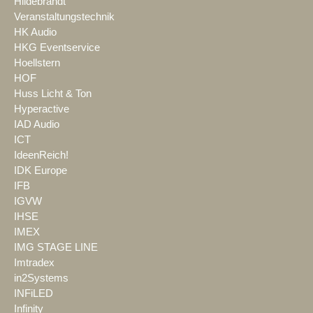
Hildebrandt
Veranstaltungstechnik
HK Audio
HKG Eventservice
Hoellstern
HOF
Huss Licht & Ton
Hyperactive
IAD Audio
ICT
IdeenReich!
IDK Europe
IFB
IGVW
IHSE
IMEX
IMG STAGE LINE
Imtradex
in2Systems
INFiLED
Infinity