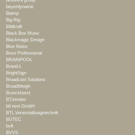
beyerdynamic
Biamp
Big Rig
Bildkraft
Black Box Music
Blackmagic Design
Blue Noise
Bose Professional
BRAINPOOL
Brand-L
BrightSign
Broadcast Solutions
BroadWeigh
Brunckhorst
BT.innotec
btl next GmbH
BTL Veranstaltungstechnik
BÜTEC
bvft
BVVS