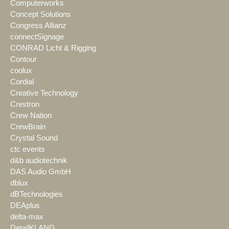
Computerworks
Concept Solutions
Congress Allianz
connectSignage
CONRAD Licht & Rigging
Contour
coolux
Cordial
Creative Technology
Crestron
Crew Nation
CrewBrain
Crystal Sound
ctc events
d&b audiotechnik
DAS Audio GmbH
dblux
dBTechnologies
DEAplus
delta-max
DetailKLANG