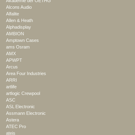
Akademie der OETHG
Alcons Audio
Alfalite
Allen & Heath
Alphadisplay
AMBION
Amptown Cases
ams Osram
AMX
APWPT
Arcus
Area Four Industries
ARRI
artlife
artlogic Crewpool
ASC
ASL Electronic
Assmann Electronic
Astera
ATEC Pro
ateis