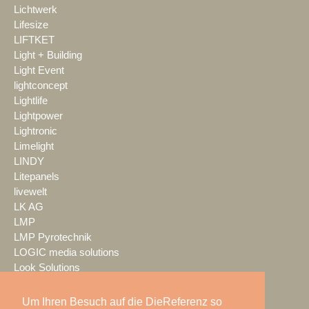
Lichtwerk
Lifesize
LIFTKET
Light + Building
Light Event
lightconcept
Lightlife
Lightpower
Lightronic
Limelight
LINDY
Litepanels
livewelt
LK AG
LMP
LMP Pyrotechnik
LOGIC media solutions
Look Solutions
loop light
loud GmbH
Um Ihren Besuch auf die DieReferenz so