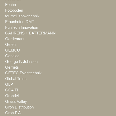
Fohhn
Fotoboden
fournell showtechnik
Fraunhofer IDMT
FunTech Innovation
GAHRENS + BATTERMANN
Gardemann
Gefen
GEMCO
Genelec
George P. Johnson
Gerriets
GETEC Eventtechnik
Global Truss
GLP
GO4IT!
Grandel
Grass Valley
Groh Distribution
Groh-P.A.