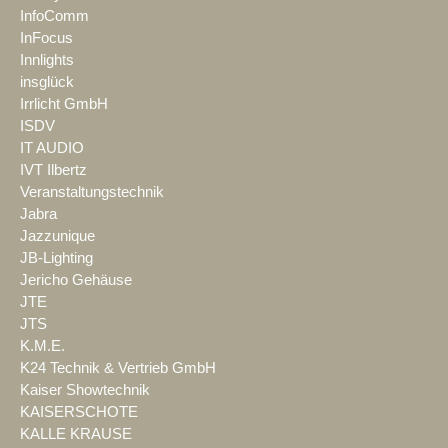
InfoComm
InFocus
Innlights
insglück
Irrlicht GmbH
ISDV
IT AUDIO
IVT Ilbertz
Veranstaltungstechnik
Jabra
Jazzunique
JB-Lighting
Jericho Gehäuse
JTE
JTS
K.M.E.
K24 Technik & Vertrieb GmbH
Kaiser Showtechnik
KAISERSCHOTE
KALLE KRAUSE