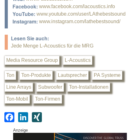
Facebook:
www.facebook.com/lacoustics.info
YouTube:
www.youtube.com/user/LAthebestsound
Instagram:
www.instagram.com/lathebestsound/
Lesen Sie auch:
Jede Menge L-Acoustics für die MRG
Media Resource Group
L-Acoustics
Ton
Ton-Produkte
Lautsprecher
PA Systeme
Line Arrays
Subwoofer
Ton-Installationen
Ton-Mobil
Ton-Firmen
F
Li
XI
a
n
N
Anzeige
c
k
G