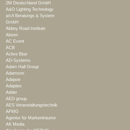
2M Deutschland GmbH
A&O Lighting Technology
a/c/t Beratungs & System
GmbH
Abbey Road Institute
Absen
AC Event
ACB
Active Blue
AD-Systems
Adam Hall Group
Adamson
Adapoe
Adapteo
Adder
AED group
AES Veranstaltungstechnik
AFMG
Agentur für Markenträume
AK Media