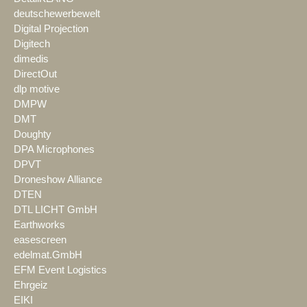
deutschewerbewelt
Digital Projection
Digitech
dimedis
DirectOut
dlp motive
DMPW
DMT
Doughty
DPA Microphones
DPVT
Droneshow Alliance
DTEN
DTL LICHT GmbH
Earthworks
easescreen
edelmat.GmbH
EFM Event Logistics
Ehrgeiz
EIKI