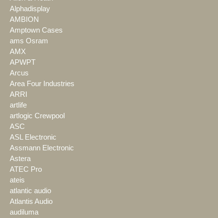
Alphadisplay
AMBION
Amptown Cases
ams Osram
AMX
APWPT
Arcus
Area Four Industries
ARRI
artlife
artlogic Crewpool
ASC
ASL Electronic
Assmann Electronic
Astera
ATEC Pro
ateis
atlantic audio
Atlantis Audio
audiluma