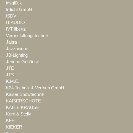
insglück
Irrlicht GmbH
ISDV
IT AUDIO
IVT Ilbertz
Veranstaltungstechnik
Jabra
Jazzunique
JB-Lighting
Jericho Gehäuse
JTE
JTS
K.M.E.
K24 Technik & Vertrieb GmbH
Kaiser Showtechnik
KAISERSCHOTE
KALLE KRAUSE
Kern & Stelly
KFP
KIEKER