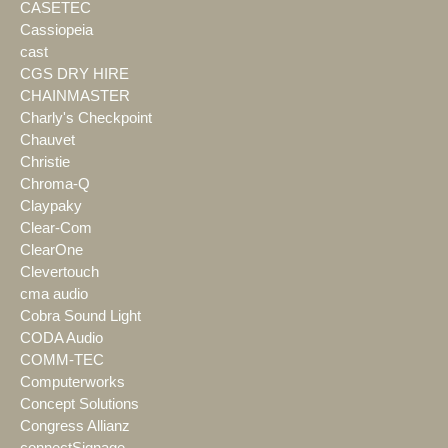
CASETEC
Cassiopeia
cast
CGS DRY HIRE
CHAINMASTER
Charly's Checkpoint
Chauvet
Christie
Chroma-Q
Claypaky
Clear-Com
ClearOne
Clevertouch
cma audio
Cobra Sound Light
CODA Audio
COMM-TEC
Computerworks
Concept Solutions
Congress Allianz
connectSignage