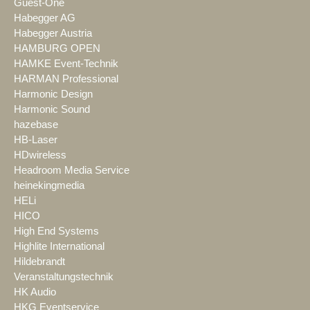
Guest-One
Habegger AG
Habegger Austria
HAMBURG OPEN
HAMKE Event-Technik
HARMAN Professional
Harmonic Design
Harmonic Sound
hazebase
HB-Laser
HDwireless
Headroom Media Service
heinekingmedia
HELi
HICO
High End Systems
Highlite International
Hildebrandt
Veranstaltungstechnik
HK Audio
HKG Eventservice