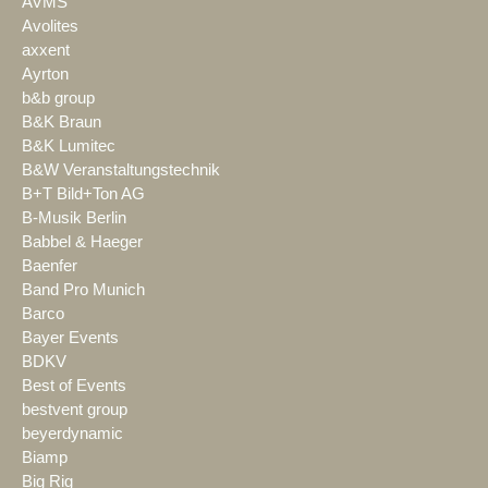
AVMS
Avolites
axxent
Ayrton
b&b group
B&K Braun
B&K Lumitec
B&W Veranstaltungstechnik
B+T Bild+Ton AG
B-Musik Berlin
Babbel & Haeger
Baenfer
Band Pro Munich
Barco
Bayer Events
BDKV
Best of Events
bestvent group
beyerdynamic
Biamp
Big Rig