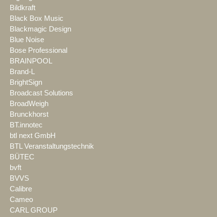
Bildkraft
Black Box Music
Blackmagic Design
Blue Noise
Bose Professional
BRAINPOOL
Brand-L
BrightSign
Broadcast Solutions
BroadWeigh
Brunckhorst
BT.innotec
btl next GmbH
BTL Veranstaltungstechnik
BÜTEC
bvft
BVVS
Calibre
Cameo
CARL GROUP