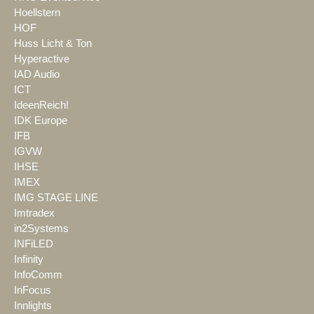
Hoellstern
HOF
Huss Licht & Ton
Hyperactive
IAD Audio
ICT
IdeenReich!
IDK Europe
IFB
IGVW
IHSE
IMEX
IMG STAGE LINE
Imtradex
in2Systems
INFiLED
Infinity
InfoComm
InFocus
Innlights