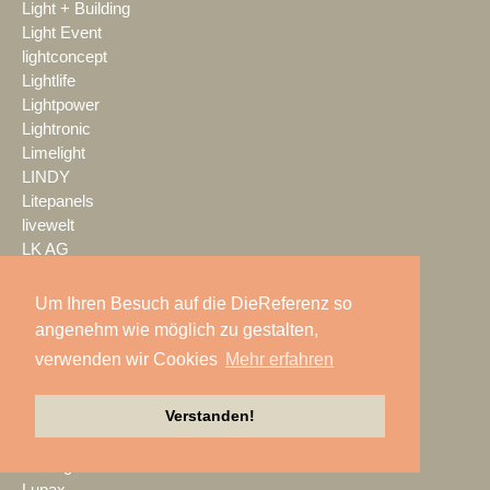
Light + Building
Light Event
lightconcept
Lightlife
Lightpower
Lightronic
Limelight
LINDY
Litepanels
livewelt
LK AG
LMP
LMP Pyrotechnik
Um Ihren Besuch auf die DieReferenz so
LOGIC media solutions
angenehm wie möglich zu gestalten,
Look Solutions
verwenden wir Cookies
Mehr erfahren
loop light
loud GmbH
Verstanden!
LTH
LTT Group
Ludwig Kameraverleih
Lupax