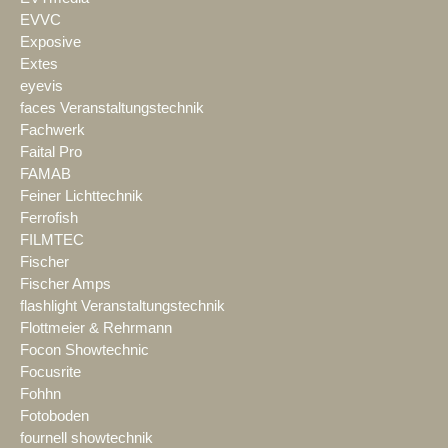
EVVC
Exposive
Extes
eyevis
faces Veranstaltungstechnik
Fachwerk
Faital Pro
FAMAB
Feiner Lichttechnik
Ferrofish
FILMTEC
Fischer
Fischer Amps
flashlight Veranstaltungstechnik
Flottmeier & Rehrmann
Focon Showtechnic
Focusrite
Fohhn
Fotoboden
fournell showtechnik