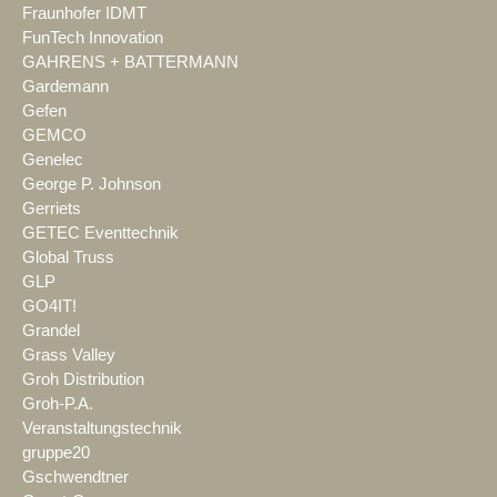
Fraunhofer IDMT
FunTech Innovation
GAHRENS + BATTERMANN
Gardemann
Gefen
GEMCO
Genelec
George P. Johnson
Gerriets
GETEC Eventtechnik
Global Truss
GLP
GO4IT!
Grandel
Grass Valley
Groh Distribution
Groh-P.A.
Veranstaltungstechnik
gruppe20
Gschwendtner