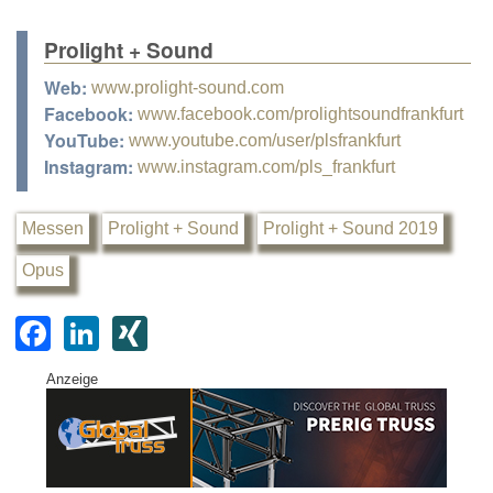
Prolight + Sound
Web:
www.prolight-sound.com
Facebook:
www.facebook.com/prolightsoundfrankfurt
YouTube:
www.youtube.com/user/plsfrankfurt
Instagram:
www.instagram.com/pls_frankfurt
Messen
Prolight + Sound
Prolight + Sound 2019
Opus
F
Li
XI
a
n
N
Anzeige
c
k
G
e
e
b
dI