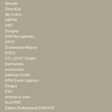
dimedis
DirectOut
dlp motive
DMPW
DMT
Doughty
DPA Microphones
DPVT
Droneshow Alliance
DTEN
DTL LICHT GmbH
Earthworks
easescreen
edelmat.GmbH
EFM Event Logistics
Ehrgeiz
EIKI
einstein & sons
ELA PRO
Elation Professional EUROPE