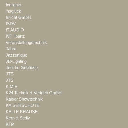
Innlights
insglück
Irrlicht GmbH
ISDV
IT AUDIO
IVT Ilbertz
Veranstaltungstechnik
Jabra
Jazzunique
JB-Lighting
Jericho Gehäuse
JTE
JTS
K.M.E.
K24 Technik & Vertrieb GmbH
Kaiser Showtechnik
KAISERSCHOTE
KALLE KRAUSE
Kern & Stelly
KFP