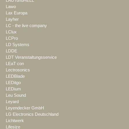
LAUTundHELL
Lawo
Lax Europa
Layher
LC - the live company
LClux
LCPro
LD Systems
LDDE
LDT Veranstaltungsservice
LEaT con
Lectrosonics
LEDBlade
LEDitgo
LEDium
Leu Sound
Leyard
Leyendecker GmbH
LG Electronics Deutschland
Lichtwerk
Lifesize