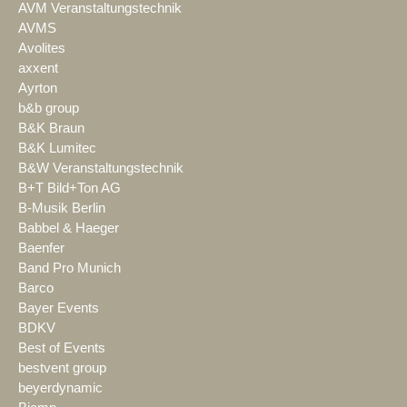
AVM Veranstaltungstechnik
AVMS
Avolites
axxent
Ayrton
b&b group
B&K Braun
B&K Lumitec
B&W Veranstaltungstechnik
B+T Bild+Ton AG
B-Musik Berlin
Babbel & Haeger
Baenfer
Band Pro Munich
Barco
Bayer Events
BDKV
Best of Events
bestvent group
beyerdynamic