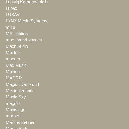
Ludwig Kameraverleih
Lupax
LUXAV
LYNX Media Systems
m.i.b
MA Lighting
mac. brand spaces
Mach Audio
Mackie
macom
Mad Music
Mäding
MADRIX
Magic Event- und
Medientechnik
Magic Sky
magnid
Mainstage
marbet
Markus Zehner
Martin Audio