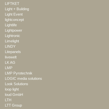
LIFTKET
Light + Building
Light Event
lightconcept
Lightlife
Lightpower
Lightronic
Limelight
LINDY
Litepanels
livewelt
LK AG
LMP
LMP Pyrotechnik
LOGIC media solutions
Look Solutions
loop light
loud GmbH
LTH
LTT Group