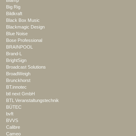
Biamp
Big Rig
Bildkraft
Black Box Music
Blackmagic Design
Blue Noise
Bose Professional
BRAINPOOL
Brand-L
BrightSign
Broadcast Solutions
BroadWeigh
Brunckhorst
BT.innotec
btl next GmbH
BTL Veranstaltungstechnik
BÜTEC
bvft
BVVS
Calibre
Cameo