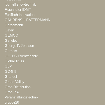
fournell showtechnik
Fraunhofer IDMT
FunTech Innovation
GAHRENS + BATTERMANN
Gardemann
Gefen
GEMCO
Genelec
George P. Johnson
Gerriets
GETEC Eventtechnik
Global Truss
GLP
GO4IT!
Grandel
Grass Valley
Groh Distribution
Groh-P.A.
Veranstaltungstechnik
gruppe20