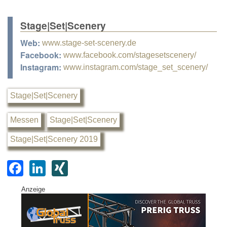
Stage|Set|Scenery
Web:
www.stage-set-scenery.de
Facebook:
www.facebook.com/stagesetscenery/
Instagram:
www.instagram.com/stage_set_scenery/
Stage|Set|Scenery
Messen
Stage|Set|Scenery
Stage|Set|Scenery 2019
F
Li
XI
a
n
N
Anzeige
c
k
G
e
e