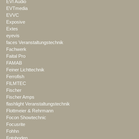
EVI Audio
EVTmedia
EVVC
Exposive
Extes
eyevis
faces Veranstaltungstechnik
Fachwerk
Faital Pro
FAMAB
Feiner Lichttechnik
Ferrofish
FILMTEC
Fischer
Fischer Amps
flashlight Veranstaltungstechnik
Flottmeier & Rehrmann
Focon Showtechnic
Focusrite
Fohhn
Fotoboden