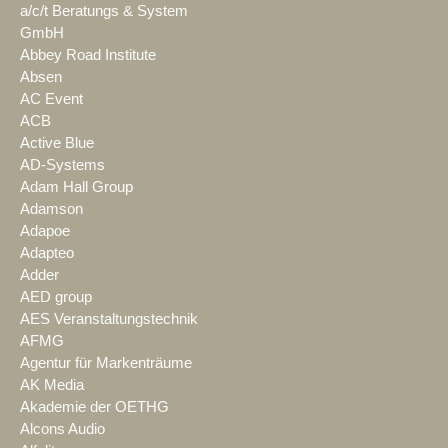
a/c/t Beratungs & System
GmbH
Abbey Road Institute
Absen
AC Event
ACB
Active Blue
AD-Systems
Adam Hall Group
Adamson
Adapoe
Adapteo
Adder
AED group
AES Veranstaltungstechnik
AFMG
Agentur für Markenträume
AK Media
Akademie der OETHG
Alcons Audio