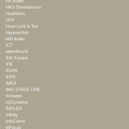
HK Audio
HKG Eventservice
Hoellstern
HOF
Huss Licht & Ton
Hyperactive
IAD Audio
ICT
IdeenReich!
IDK Europe
IFB
IGVW
IHSE
IMEX
IMG STAGE LINE
Imtradex
in2Systems
INFiLED
Infinity
InfoComm
InFocus