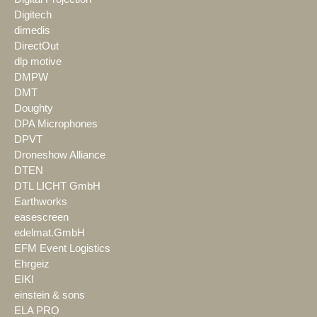
Digitech
dimedis
DirectOut
dlp motive
DMPW
DMT
Doughty
DPA Microphones
DPVT
Droneshow Alliance
DTEN
DTL LICHT GmbH
Earthworks
easescreen
edelmat.GmbH
EFM Event Logistics
Ehrgeiz
EIKI
einstein & sons
ELA PRO