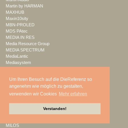
Martin by HARMAN
MAXHUB
Maxin10sity
MBN-PROLED
MDS PAtec
MEDIA IN RES
Media Resource Group
MEDIA SPECTRUM
MediaLantic
Mediasystem
MEDIA|tek
MEEVI-rent
Um Ihren Besuch auf die DieReferenz so
Mega Audio
angenehm wie möglich zu gestalten,
Megaforce
verwenden wir Cookies
Mehr erfahren
MEGATECH
Merging Technologies
Mersive
Verstanden!
Meyer Sound
Miet-pa
MILOS