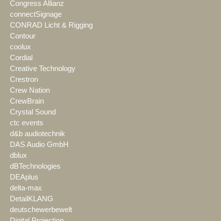
Congress Allianz
connectSignage
CONRAD Licht & Rigging
Contour
coolux
Cordial
Creative Technology
Crestron
Crew Nation
CrewBrain
Crystal Sound
ctc events
d&b audiotechnik
DAS Audio GmbH
dblux
dBTechnologies
DEAplus
delta-max
DetailKLANG
deutschewerbewelt
Digital Projection