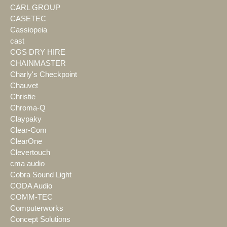
CARL GROUP
CASETEC
Cassiopeia
cast
CGS DRY HIRE
CHAINMASTER
Charly's Checkpoint
Chauvet
Christie
Chroma-Q
Claypaky
Clear-Com
ClearOne
Clevertouch
cma audio
Cobra Sound Light
CODA Audio
COMM-TEC
Computerworks
Concept Solutions