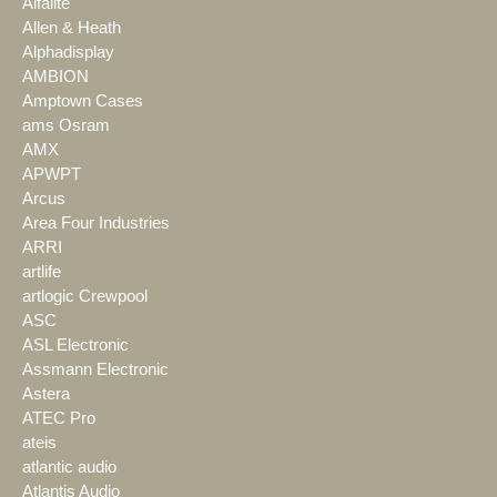
Alfalite
Allen & Heath
Alphadisplay
AMBION
Amptown Cases
ams Osram
AMX
APWPT
Arcus
Area Four Industries
ARRI
artlife
artlogic Crewpool
ASC
ASL Electronic
Assmann Electronic
Astera
ATEC Pro
ateis
atlantic audio
Atlantis Audio