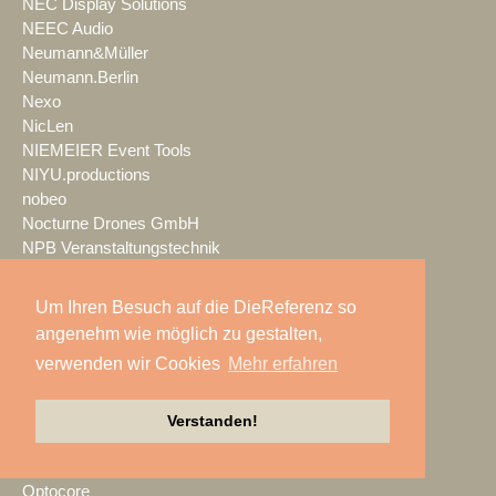
NEC Display Solutions
NEEC Audio
Neumann&Müller
Neumann.Berlin
Nexo
NicLen
NIEMEIER Event Tools
NIYU.productions
nobeo
Nocturne Drones GmbH
NPB Veranstaltungstechnik
NTi Audio
NÜSSLI
Um Ihren Besuch auf die DieReferenz so
Oblong Industries
angenehm wie möglich zu gestalten,
Octopus
verwenden wir Cookies
Mehr erfahren
Oehlbach Kabel
OETHG
OKG-AV
Verstanden!
Omron
Optimahl Catering
Optocore