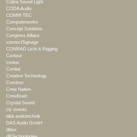
Cobra Sound Light
CODA Audio
COMM-TEC
Computerworks
Concept Solutions
Congress Allianz
connectSignage
CONRAD Licht & Rigging
Contour
coolux
Cordial
Creative Technology
Crestron
Crew Nation
CrewBrain
Crystal Sound
ctc events
d&b audiotechnik
DAS Audio GmbH
dblux
dBTechnologies