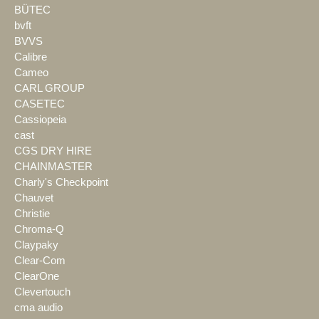
BÜTEC
bvft
BVVS
Calibre
Cameo
CARL GROUP
CASETEC
Cassiopeia
cast
CGS DRY HIRE
CHAINMASTER
Charly's Checkpoint
Chauvet
Christie
Chroma-Q
Claypaky
Clear-Com
ClearOne
Clevertouch
cma audio