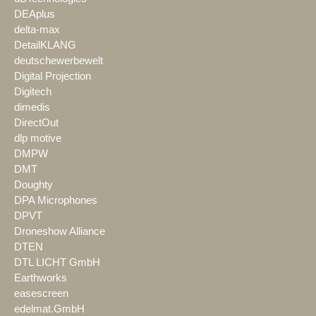
DEAplus
delta-max
DetailKLANG
deutschewerbewelt
Digital Projection
Digitech
dimedis
DirectOut
dlp motive
DMPW
DMT
Doughty
DPA Microphones
DPVT
Droneshow Alliance
DTEN
DTL LICHT GmbH
Earthworks
easescreen
edelmat.GmbH