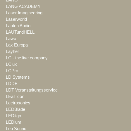
LANG
LANG ACADEMY
Laser Imagineering
Laserworld
Lauten Audio
LAUTundHELL
Lawo
Lax Europa
Layher
LC - the live company
LClux
LCPro
LD Systems
LDDE
LDT Veranstaltungsservice
LEaT con
Lectrosonics
LEDBlade
LEDitgo
LEDium
Leu Sound