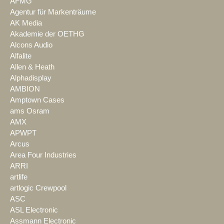
AFMG
Agentur für Markenträume
AK Media
Akademie der OETHG
Alcons Audio
Alfalite
Allen & Heath
Alphadisplay
AMBION
Amptown Cases
ams Osram
AMX
APWPT
Arcus
Area Four Industries
ARRI
artlife
artlogic Crewpool
ASC
ASL Electronic
Assmann Electronic