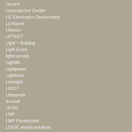
Leyard
Leyendecker GmbH
LG Electronics Deutschland
Lichtwerk
Lifesize
LIFTKET
Light + Building
Light Event
lightconcept
Lightlife
Lightpower
Lightronic
Limelight
LINDY
Litepanels
livewelt
LK AG
LMP
LMP Pyrotechnik
LOGIC media solutions