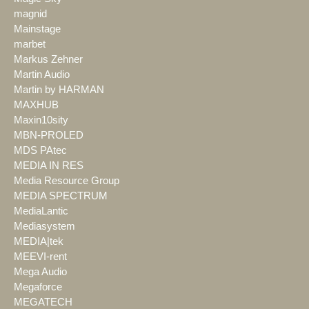
magnid
Mainstage
marbet
Markus Zehner
Martin Audio
Martin by HARMAN
MAXHUB
Maxin10sity
MBN-PROLED
MDS PAtec
MEDIA IN RES
Media Resource Group
MEDIA SPECTRUM
MediaLantic
Mediasystem
MEDIA|tek
MEEVI-rent
Mega Audio
Megaforce
MEGATECH