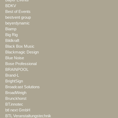
Bayer Events
BDKV
Best of Events
bestvent group
beyerdynamic
Biamp
Big Rig
Bildkraft
Black Box Music
Blackmagic Design
Blue Noise
Bose Professional
BRAINPOOL
Brand-L
BrightSign
Broadcast Solutions
BroadWeigh
Brunckhorst
BT.innotec
btl next GmbH
BTL Veranstaltungstechnik