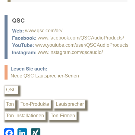
QSC
Web:
www.qsc.com/de/
Facebook:
www.facebook.com/QSCAudioProducts/
YouTube:
www.youtube.com/user/QSCAudioProducts
Instagram:
www.instagram.com/qscaudio/
Lesen Sie auch:
Neue QSC Lautsprecher-Serien
QSC
Ton
Ton-Produkte
Lautsprecher
Ton-Installationen
Ton-Firmen
F
Li
XI