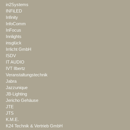
in2Systems
INFiLED
Infinity
InfoComm
InFocus
Innlights
insglück
Irrlicht GmbH
ISDV
IT AUDIO
IVT Ilbertz
Veranstaltungstechnik
Jabra
Jazzunique
JB-Lighting
Jericho Gehäuse
JTE
JTS
K.M.E.
K24 Technik & Vertrieb GmbH