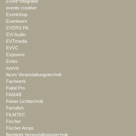
Event*Integrator
events creative
Eventshop
Eventworx
EVERS PA
EVI Audio
EVTmedia
EVVC
Exposive
Extes
eyevis
faces Veranstaltungstechnik
Fachwerk
Faital Pro
FAMAB
Feiner Lichttechnik
Ferrofish
FILMTEC
Fischer
Fischer Amps
flashlight Veranstaltungstechnik