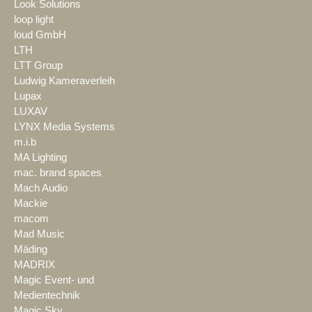
Look Solutions
loop light
loud GmbH
LTH
LTT Group
Ludwig Kameraverleih
Lupax
LUXAV
LYNX Media Systems
m.i.b
MA Lighting
mac. brand spaces
Mach Audio
Mackie
macom
Mad Music
Mäding
MADRIX
Magic Event- und
Medientechnik
Magic Sky