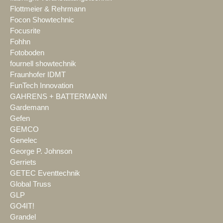
Flottmeier & Rehrmann
Focon Showtechnic
Focusrite
Fohhn
Fotoboden
fournell showtechnik
Fraunhofer IDMT
FunTech Innovation
GAHRENS + BATTERMANN
Gardemann
Gefen
GEMCO
Genelec
George P. Johnson
Gerriets
GETEC Eventtechnik
Global Truss
GLP
GO4IT!
Grandel