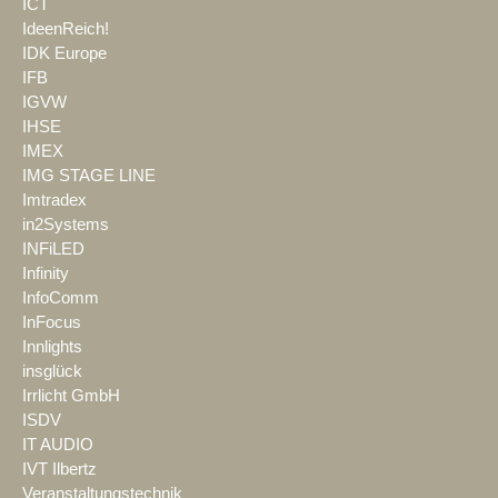
ICT
IdeenReich!
IDK Europe
IFB
IGVW
IHSE
IMEX
IMG STAGE LINE
Imtradex
in2Systems
INFiLED
Infinity
InfoComm
InFocus
Innlights
insglück
Irrlicht GmbH
ISDV
IT AUDIO
IVT Ilbertz
Veranstaltungstechnik