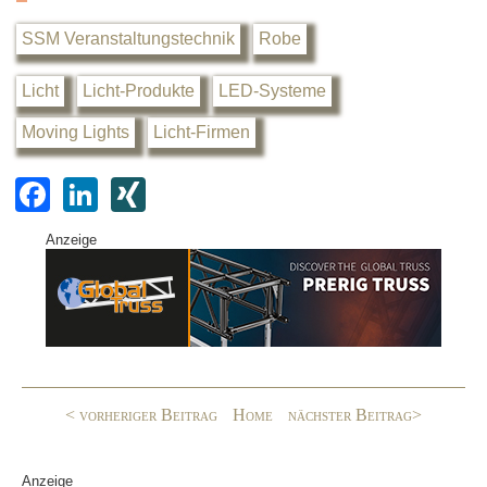
SSM Veranstaltungstechnik
Robe
Licht
Licht-Produkte
LED-Systeme
Moving Lights
Licht-Firmen
F
Li
XI
a
n
N
Anzeige
c
k
G
e
e
b
dI
o
n
o
< vorheriger Beitrag
Home
nächster Beitrag>
k
Anzeige