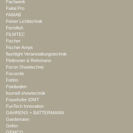
Fachwerk
Faital Pro
FAMAB
Feiner Lichttechnik
Ferrofish
FILMTEC
Fischer
Fischer Amps
flashlight Veranstaltungstechnik
Flottmeier & Rehrmann
Focon Showtechnic
Focusrite
Fohhn
Fotoboden
fournell showtechnik
Fraunhofer IDMT
FunTech Innovation
GAHRENS + BATTERMANN
Gardemann
Gefen
GEMCO