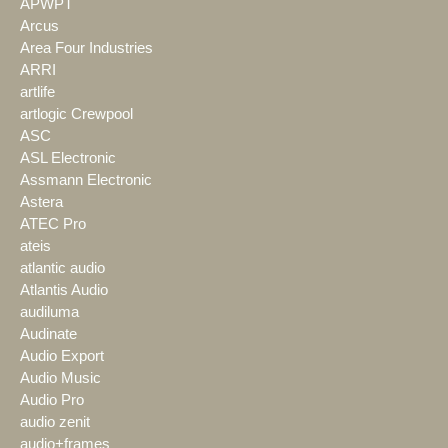
APWPT
Arcus
Area Four Industries
ARRI
artlife
artlogic Crewpool
ASC
ASL Electronic
Assmann Electronic
Astera
ATEC Pro
ateis
atlantic audio
Atlantis Audio
audiluma
Audinate
Audio Export
Audio Music
Audio Pro
audio zenit
audio+frames