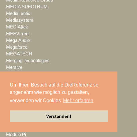
MEDIA SPECTRUM
MediaLantic
Mediasystem
MEDIA|tek
MEEVI-rent
Mega Audio
Megaforce
MEGATECH
Merging Technologies
Mersive
Meyer Sound
Miet-pa
Um Ihren Besuch auf die DieReferenz so
MILOS
angenehm wie möglich zu gestalten,
Ministry of Light
verwenden wir Cookies
Mehr erfahren
MisterMaster
Mitsubishi Electric
MKM Event Show Technik
Verstanden!
MLS magic light+sound
MMC Studios
Modulo Pi