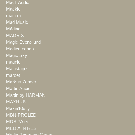
Mach Audio
Mackie
macom
Mad Music
Mäding
MADRIX
Magic Event- und
Medientechnik
Magic Sky
magnid
Mainstage
marbet
Markus Zehner
Martin Audio
Martin by HARMAN
MAXHUB
Maxin10sity
MBN-PROLED
MDS PAtec
MEDIA IN RES
Media Resource Group