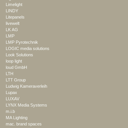
Limelight
LINDY
Litepanels
livewelt
LK AG
LMP
LMP Pyrotechnik
LOGIC media solutions
Look Solutions
loop light
loud GmbH
LTH
LTT Group
Ludwig Kameraverleih
Lupax
LUXAV
LYNX Media Systems
m.i.b
MA Lighting
mac. brand spaces