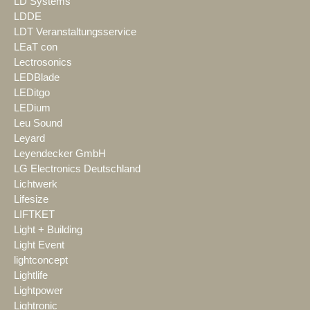
LD Systems
LDDE
LDT Veranstaltungsservice
LEaT con
Lectrosonics
LEDBlade
LEDitgo
LEDium
Leu Sound
Leyard
Leyendecker GmbH
LG Electronics Deutschland
Lichtwerk
Lifesize
LIFTKET
Light + Building
Light Event
lightconcept
Lightlife
Lightpower
Lightronic