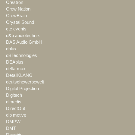
Crestron
Crew Nation
CrewBrain
Crystal Sound
ctc events
d&b audiotechnik
DAS Audio GmbH
dblux
dBTechnologies
DEAplus
delta-max
DetailKLANG
deutschewerbewelt
Digital Projection
Digitech
dimedis
DirectOut
dlp motive
DMPW
DMT
Doughty