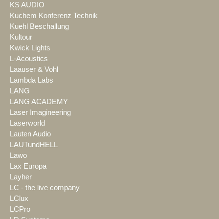
KS AUDIO
Kuchem Konferenz Technik
Kuehl Beschallung
Kultour
Kwick Lights
L-Acoustics
Laauser & Vohl
Lambda Labs
LANG
LANG ACADEMY
Laser Imagineering
Laserworld
Lauten Audio
LAUTundHELL
Lawo
Lax Europa
Layher
LC - the live company
LClux
LCPro