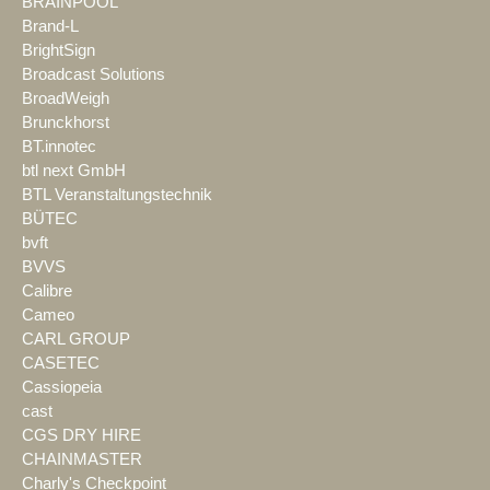
BRAINPOOL
Brand-L
BrightSign
Broadcast Solutions
BroadWeigh
Brunckhorst
BT.innotec
btl next GmbH
BTL Veranstaltungstechnik
BÜTEC
bvft
BVVS
Calibre
Cameo
CARL GROUP
CASETEC
Cassiopeia
cast
CGS DRY HIRE
CHAINMASTER
Charly's Checkpoint