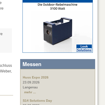
e
hre
re
Messen
schluss
 Weber,
Huss Expo 2026
23.09.2026
Langenau
mehr ...
S14 Solutions Day