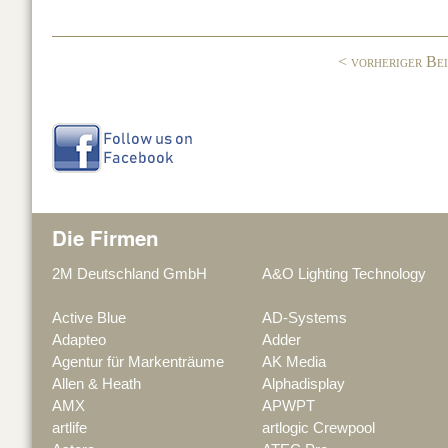
o
n
o
< vorheriger Be
k
Die Firmen
2M Deutschland GmbH
A&O Lighting Technology
Active Blue
AD-Systems
Adapteo
Adder
Agentur für Markenträume
AK Media
Allen & Heath
Alphadisplay
AMX
APWPT
artlife
artlogic Crewpool