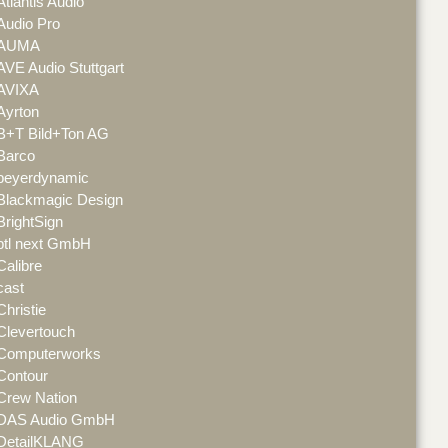
Atlantis Audio
Audio Pro
AUMA
AVE Audio Stuttgart
AVIXA
Ayrton
B+T Bild+Ton AG
Barco
beyerdynamic
Blackmagic Design
BrightSign
btl next GmbH
Calibre
cast
Christie
Clevertouch
Computerworks
Contour
Crew Nation
DAS Audio GmbH
DetailKLANG