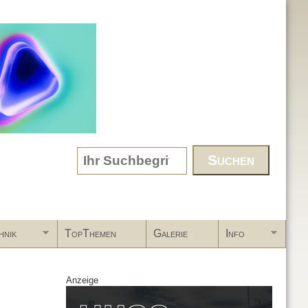
Search form
hnik
TopThemen
Galerie
Info
Anzeige