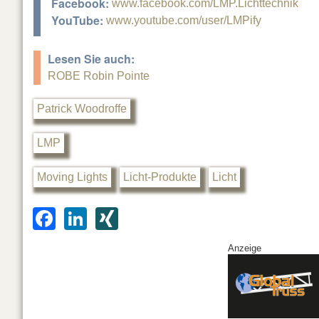
Facebook:
www.facebook.com/LMP.Lichttechnik
YouTube:
www.youtube.com/user/LMPify
Lesen Sie auch:
ROBE Robin Pointe
Patrick Woodroffe
LMP
Moving Lights
Licht-Produkte
Licht
F
Li
XI
a
n
N
Anzeige
c
k
G
e
e
b
dI