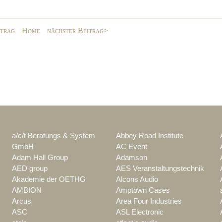
itrag
Home
nächster Beitrag>
a/c/t Beratungs & System
Abbey Road Institute
GmbH
AC Event
Adam Hall Group
Adamson
AED group
AES Veranstaltungstechnik
Akademie der OETHG
Alcons Audio
AMBION
Amptown Cases
Arcus
Area Four Industries
ASC
ASL Electronic