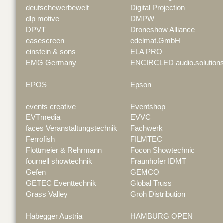
deutschewerbewelt
Digital Projection
dlp motive
DMPW
DPVT
Droneshow Alliance
easescreen
edelmat.GmbH
einstein & sons
ELA PRO
EMG Germany
ENCIRCLED audio.solution
EPOS
Epson
events creative
Eventshop
EVTmedia
EVVC
faces Veranstaltungstechnik
Fachwerk
Ferrofish
FILMTEC
Flottmeier & Rehrmann
Focon Showtechnic
fournell showtechnik
Fraunhofer IDMT
Gefen
GEMCO
GETEC Eventtechnik
Global Truss
Grass Valley
Groh Distribution
Habegger Austria
HAMBURG OPEN