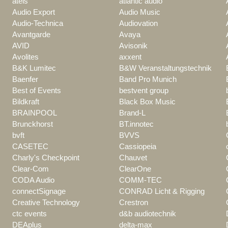
ateis
atlantic audio
Audio Export
Audio Music
Audio-Technica
Audiovation
Avantgarde
Avaya
AVID
Avisonik
Avolites
axxent
B&K Lumitec
B&W Veranstaltungstechnik
Baenfer
Band Pro Munich
Best of Events
bestvent group
Bildkraft
Black Box Music
BRAINPOOL
Brand-L
Brunckhorst
BT.innotec
bvft
BVVS
CASETEC
Cassiopeia
Charly's Checkpoint
Chauvet
Clear-Com
ClearOne
CODA Audio
COMM-TEC
connectSignage
CONRAD Licht & Rigging
Creative Technology
Crestron
ctc events
d&b audiotechnik
DEAplus
delta-max