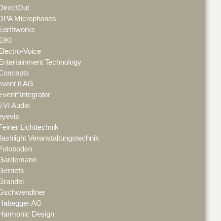
DirectOut
DPA Microphones
Earthworks
EIKI
Electro-Voice
Entertainment Technology
Concepts
event it AG
Event*Integrator
EVI Audio
eyevis
Feiner Lichttechnik
flashlight Veranstaltungstechnik
Fotoboden
Gardemann
Gerriets
Grandel
Gschwendtner
Habegger AG
Harmonic Design