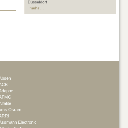
Düsseldorf
mehr ...
Absen
ACB
Adapoe
AFMG
Alfalite
ams Osram
ARRI
Assmann Electronic