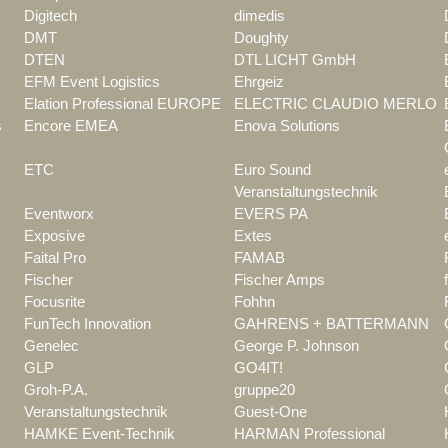
Digitech
dimedis
DMT
Doughty
DTEN
DTL LICHT GmbH
EFM Event Logistics
Ehrgeiz
Elation Professional EUROPE
ELECTRIC CLAUDIO MERLO
s
Encore EMEA
Enova Solutions
ETC
Euro Sound
Veranstaltungstechnik
Eventworx
EVERS PA
Exposive
Extes
Faital Pro
FAMAB
Fischer
Fischer Amps
Focusrite
Fohhn
FunTech Innovation
GAHRENS + BATTERMANN
Genelec
George P. Johnson
GLP
GO4IT!
Groh-P.A.
gruppe20
Veranstaltungstechnik
Guest-One
HAMKE Event-Technik
HARMAN Professional