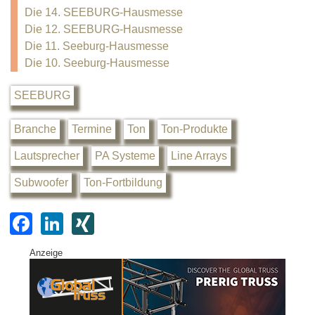
Die 14. SEEBURG-Hausmesse
Die 12. SEEBURG-Hausmesse
Die 11. Seeburg-Hausmesse
Die 10. Seeburg-Hausmesse
SEEBURG
Branche
Termine
Ton
Ton-Produkte
Lautsprecher
PA Systeme
Line Arrays
Subwoofer
Ton-Fortbildung
F
Li
XI
a
n
N
Anzeige
c
k
G
e
e
b
dI