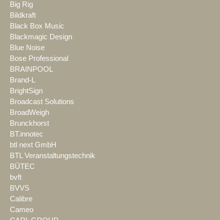
Big Rig
Bildkraft
Black Box Music
Blackmagic Design
Blue Noise
Bose Professional
BRAINPOOL
Brand-L
BrightSign
Broadcast Solutions
BroadWeigh
Brunckhorst
BT.innotec
btl next GmbH
BTL Veranstaltungstechnik
BÜTEC
bvft
BVVS
Calibre
Cameo