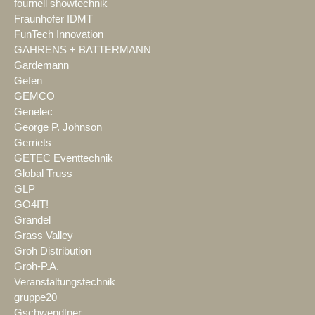
fournell showtechnik
Fraunhofer IDMT
FunTech Innovation
GAHRENS + BATTERMANN
Gardemann
Gefen
GEMCO
Genelec
George P. Johnson
Gerriets
GETEC Eventtechnik
Global Truss
GLP
GO4IT!
Grandel
Grass Valley
Groh Distribution
Groh-P.A.
Veranstaltungstechnik
gruppe20
Gschwendtner