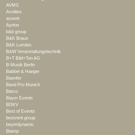
AVMS
Avolites
axxent
Ayrton
b&b group
B&K Braun
B&K Lumitec
B&W Veranstaltungstechnik
B+T Bild+Ton AG
B-Musik Berlin
Babbel & Haeger
Baenfer
Band Pro Munich
Barco
Bayer Events
BDKV
Best of Events
bestvent group
beyerdynamic
Biamp