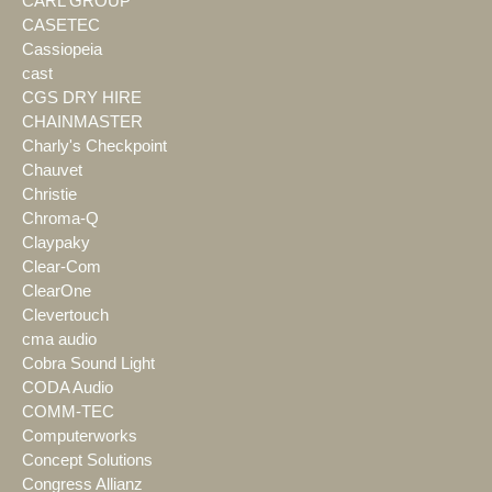
CARL GROUP
CASETEC
Cassiopeia
cast
CGS DRY HIRE
CHAINMASTER
Charly's Checkpoint
Chauvet
Christie
Chroma-Q
Claypaky
Clear-Com
ClearOne
Clevertouch
cma audio
Cobra Sound Light
CODA Audio
COMM-TEC
Computerworks
Concept Solutions
Congress Allianz