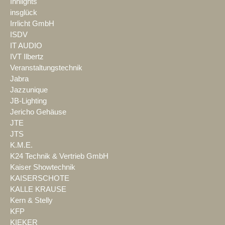
Innlights
insglück
Irrlicht GmbH
ISDV
IT AUDIO
IVT Ilbertz
Veranstaltungstechnik
Jabra
Jazzunique
JB-Lighting
Jericho Gehäuse
JTE
JTS
K.M.E.
K24 Technik & Vertrieb GmbH
Kaiser Showtechnik
KAISERSCHOTE
KALLE KRAUSE
Kern & Stelly
KFP
KIEKER