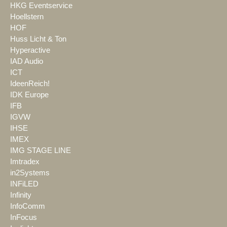
HKG Eventservice
Hoellstern
HOF
Huss Licht & Ton
Hyperactive
IAD Audio
ICT
IdeenReich!
IDK Europe
IFB
IGVW
IHSE
IMEX
IMG STAGE LINE
Imtradex
in2Systems
INFiLED
Infinity
InfoComm
InFocus