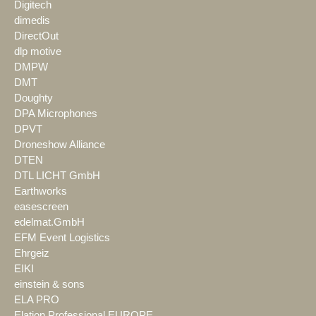
Digitech
dimedis
DirectOut
dlp motive
DMPW
DMT
Doughty
DPA Microphones
DPVT
Droneshow Alliance
DTEN
DTL LICHT GmbH
Earthworks
easescreen
edelmat.GmbH
EFM Event Logistics
Ehrgeiz
EIKI
einstein & sons
ELA PRO
Elation Professional EUROPE