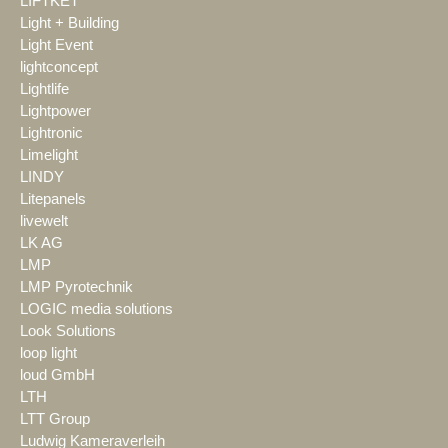
LIFTKET
Light + Building
Light Event
lightconcept
Lightlife
Lightpower
Lightronic
Limelight
LINDY
Litepanels
livewelt
LK AG
LMP
LMP Pyrotechnik
LOGIC media solutions
Look Solutions
loop light
loud GmbH
LTH
LTT Group
Ludwig Kameraverleih