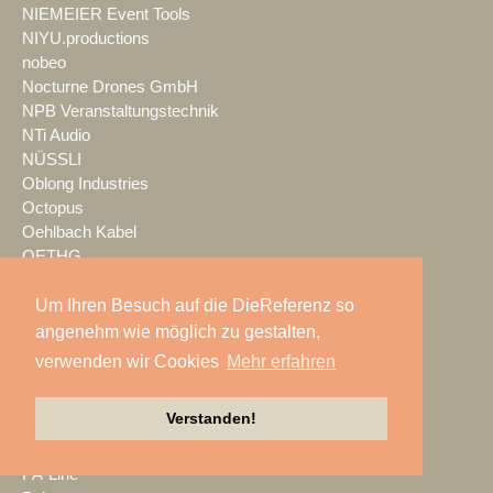
NIEMEIER Event Tools
NIYU.productions
nobeo
Nocturne Drones GmbH
NPB Veranstaltungstechnik
NTi Audio
NÜSSLI
Oblong Industries
Octopus
Oehlbach Kabel
OETHG
OKG-AV
Omron
Um Ihren Besuch auf die DieReferenz so
Optimahl Catering
angenehm wie möglich zu gestalten,
Optocore
verwenden wir Cookies
Mehr erfahren
ORANGE PRODUCTION DG
OS-VT
Verstanden!
Otto Events
P2 Veranstaltungstechnik
PA-Line