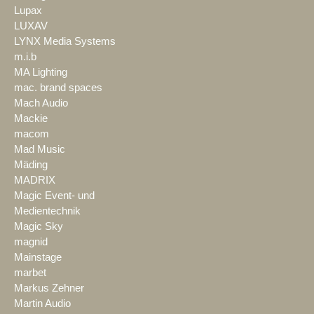
Lupax
LUXAV
LYNX Media Systems
m.i.b
MA Lighting
mac. brand spaces
Mach Audio
Mackie
macom
Mad Music
Mäding
MADRIX
Magic Event- und
Medientechnik
Magic Sky
magnid
Mainstage
marbet
Markus Zehner
Martin Audio