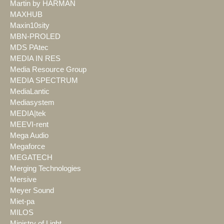
Martin by HARMAN
MAXHUB
Maxin10sity
MBN-PROLED
MDS PAtec
MEDIA IN RES
Media Resource Group
MEDIA SPECTRUM
MediaLantic
Mediasystem
MEDIA|tek
MEEVI-rent
Mega Audio
Megaforce
MEGATECH
Merging Technologies
Mersive
Meyer Sound
Miet-pa
MILOS
Ministry of Light