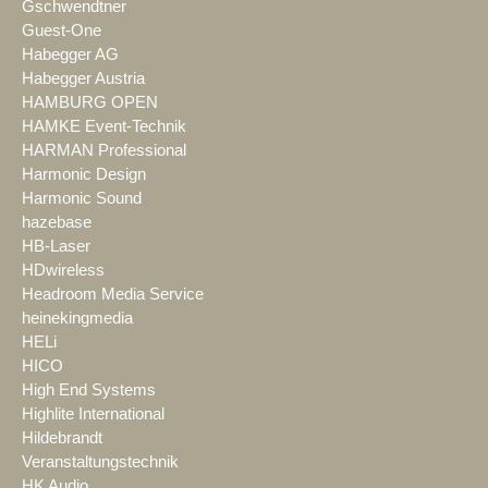
Gschwendtner
Guest-One
Habegger AG
Habegger Austria
HAMBURG OPEN
HAMKE Event-Technik
HARMAN Professional
Harmonic Design
Harmonic Sound
hazebase
HB-Laser
HDwireless
Headroom Media Service
heinekingmedia
HELi
HICO
High End Systems
Highlite International
Hildebrandt
Veranstaltungstechnik
HK Audio