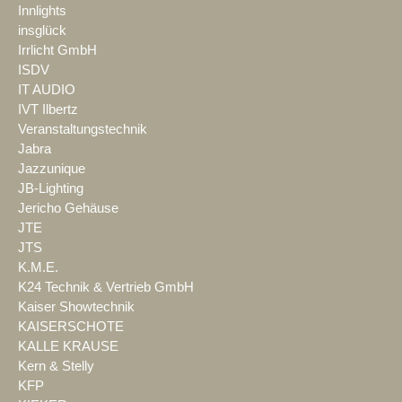
Innlights
insglück
Irrlicht GmbH
ISDV
IT AUDIO
IVT Ilbertz
Veranstaltungstechnik
Jabra
Jazzunique
JB-Lighting
Jericho Gehäuse
JTE
JTS
K.M.E.
K24 Technik & Vertrieb GmbH
Kaiser Showtechnik
KAISERSCHOTE
KALLE KRAUSE
Kern & Stelly
KFP