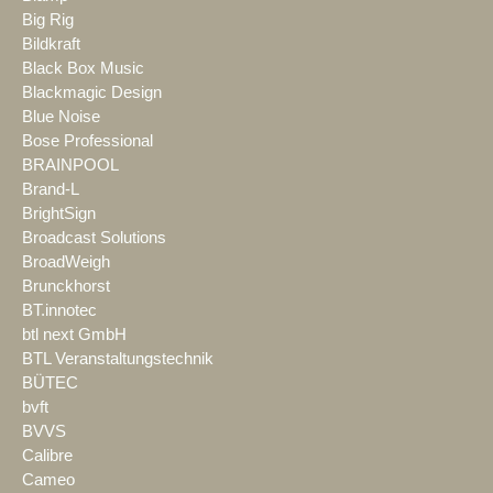
Big Rig
Bildkraft
Black Box Music
Blackmagic Design
Blue Noise
Bose Professional
BRAINPOOL
Brand-L
BrightSign
Broadcast Solutions
BroadWeigh
Brunckhorst
BT.innotec
btl next GmbH
BTL Veranstaltungstechnik
BÜTEC
bvft
BVVS
Calibre
Cameo