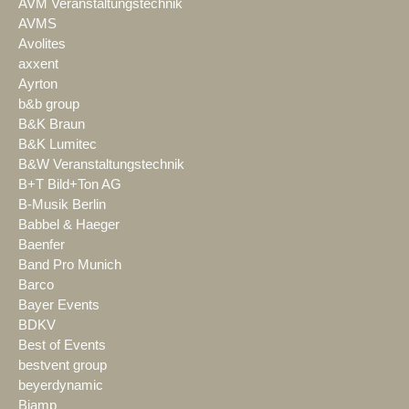
AVM Veranstaltungstechnik
AVMS
Avolites
axxent
Ayrton
b&b group
B&K Braun
B&K Lumitec
B&W Veranstaltungstechnik
B+T Bild+Ton AG
B-Musik Berlin
Babbel & Haeger
Baenfer
Band Pro Munich
Barco
Bayer Events
BDKV
Best of Events
bestvent group
beyerdynamic
Biamp