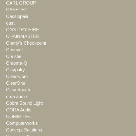
CARL GROUP
CASETEC
Cassiopeia
cast
CGS DRY HIRE
CHAINMASTER
Charly's Checkpoint
Chauvet
Christie
Chroma-Q
Claypaky
Clear-Com
ClearOne
Clevertouch
cma audio
Cobra Sound Light
CODA Audio
COMM-TEC
Computerworks
Concept Solutions