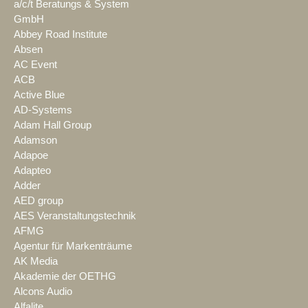
a/c/t Beratungs & System
GmbH
Abbey Road Institute
Absen
AC Event
ACB
Active Blue
AD-Systems
Adam Hall Group
Adamson
Adapoe
Adapteo
Adder
AED group
AES Veranstaltungstechnik
AFMG
Agentur für Markenträume
AK Media
Akademie der OETHG
Alcons Audio
Alfalite