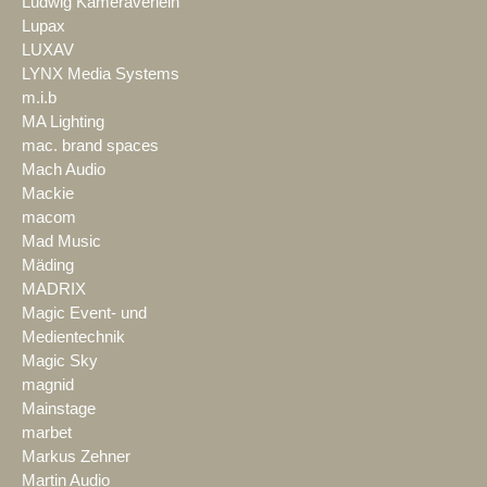
Ludwig Kameraverleih
Lupax
LUXAV
LYNX Media Systems
m.i.b
MA Lighting
mac. brand spaces
Mach Audio
Mackie
macom
Mad Music
Mäding
MADRIX
Magic Event- und
Medientechnik
Magic Sky
magnid
Mainstage
marbet
Markus Zehner
Martin Audio