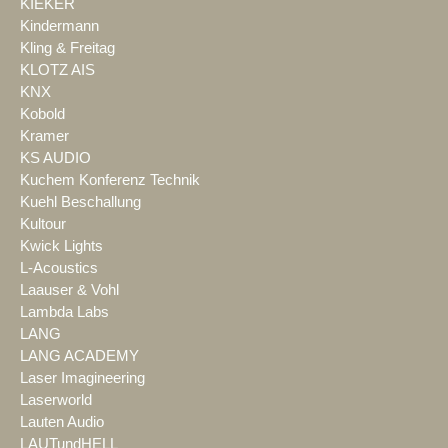
KIEKER
Kindermann
Kling & Freitag
KLOTZ AIS
KNX
Kobold
Kramer
KS AUDIO
Kuchem Konferenz Technik
Kuehl Beschallung
Kultour
Kwick Lights
L-Acoustics
Laauser & Vohl
Lambda Labs
LANG
LANG ACADEMY
Laser Imagineering
Laserworld
Lauten Audio
LAUTundHELL