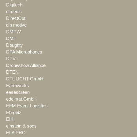
Digitech
dimedis
DirectOut
dlp motive
DMPW
DMT
Doughty
DPA Microphones
DPVT
Droneshow Alliance
DTEN
DTL LICHT GmbH
Earthworks
easescreen
edelmat.GmbH
EFM Event Logistics
Ehrgeiz
EIKI
einstein & sons
ELA PRO