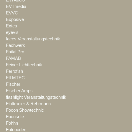
EVI Audio
EVTmedia
EVVC
Exposive
Extes
eyevis
faces Veranstaltungstechnik
Fachwerk
Faital Pro
FAMAB
Feiner Lichttechnik
Ferrofish
FILMTEC
Fischer
Fischer Amps
flashlight Veranstaltungstechnik
Flottmeier & Rehrmann
Focon Showtechnic
Focusrite
Fohhn
Fotoboden