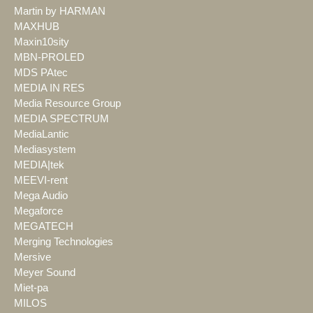
Martin by HARMAN
MAXHUB
Maxin10sity
MBN-PROLED
MDS PAtec
MEDIA IN RES
Media Resource Group
MEDIA SPECTRUM
MediaLantic
Mediasystem
MEDIA|tek
MEEVI-rent
Mega Audio
Megaforce
MEGATECH
Merging Technologies
Mersive
Meyer Sound
Miet-pa
MILOS