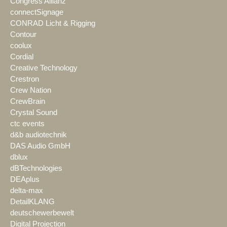
Congress Allianz
connectSignage
CONRAD Licht & Rigging
Contour
coolux
Cordial
Creative Technology
Crestron
Crew Nation
CrewBrain
Crystal Sound
ctc events
d&b audiotechnik
DAS Audio GmbH
dblux
dBTechnologies
DEAplus
delta-max
DetailKLANG
deutschewerbewelt
Digital Projection