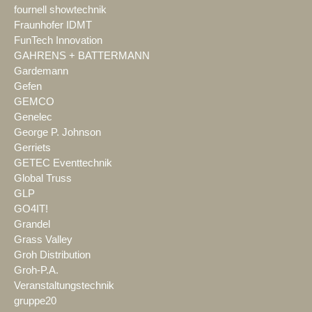
fournell showtechnik
Fraunhofer IDMT
FunTech Innovation
GAHRENS + BATTERMANN
Gardemann
Gefen
GEMCO
Genelec
George P. Johnson
Gerriets
GETEC Eventtechnik
Global Truss
GLP
GO4IT!
Grandel
Grass Valley
Groh Distribution
Groh-P.A.
Veranstaltungstechnik
gruppe20