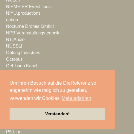
NicLen
NIEMEIER Event Tools
NIYU.productions
nobeo
Nocturne Drones GmbH
NPB Veranstaltungstechnik
NTi Audio
NÜSSLI
Oblong Industries
Octopus
Oehlbach Kabel
OETHG
OKG-AV
Um Ihren Besuch auf die DieReferenz so
Omron
angenehm wie möglich zu gestalten,
Optimahl Catering
verwenden wir Cookies
Mehr erfahren
Optocore
ORANGE PRODUCTION DG
OS-VT
Verstanden!
Otto Events
P2 Veranstaltungstechnik
PA-Line