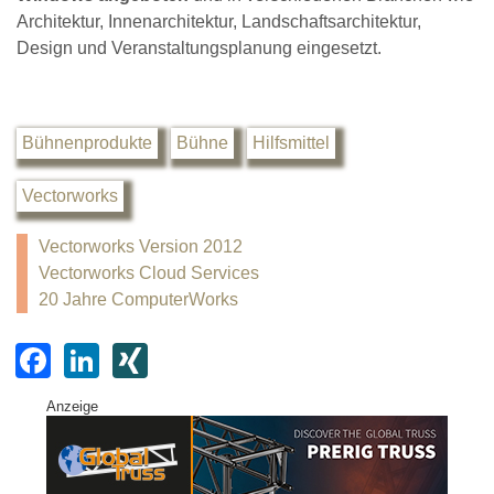
Architektur, Innenarchitektur, Landschaftsarchitektur,
Design und Veranstaltungsplanung eingesetzt.
Bühnenprodukte
Bühne
Hilfsmittel
Vectorworks
Vectorworks Version 2012
Vectorworks Cloud Services
20 Jahre ComputerWorks
F
Li
XI
a
n
N
Anzeige
c
k
G
e
e