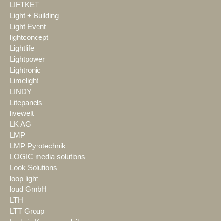
LIFTKET
Light + Building
Light Event
lightconcept
Lightlife
Lightpower
Lightronic
Limelight
LINDY
Litepanels
livewelt
LK AG
LMP
LMP Pyrotechnik
LOGIC media solutions
Look Solutions
loop light
loud GmbH
LTH
LTT Group