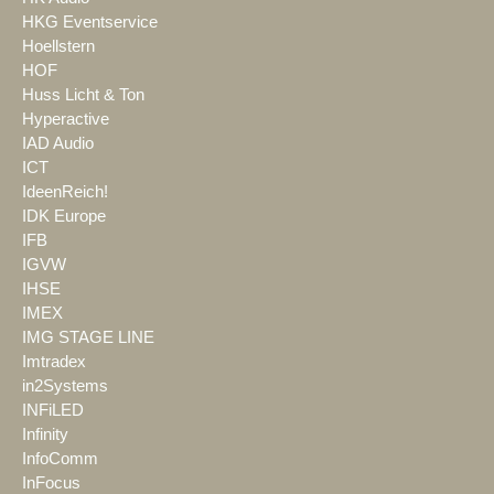
HKG Eventservice
Hoellstern
HOF
Huss Licht & Ton
Hyperactive
IAD Audio
ICT
IdeenReich!
IDK Europe
IFB
IGVW
IHSE
IMEX
IMG STAGE LINE
Imtradex
in2Systems
INFiLED
Infinity
InfoComm
InFocus