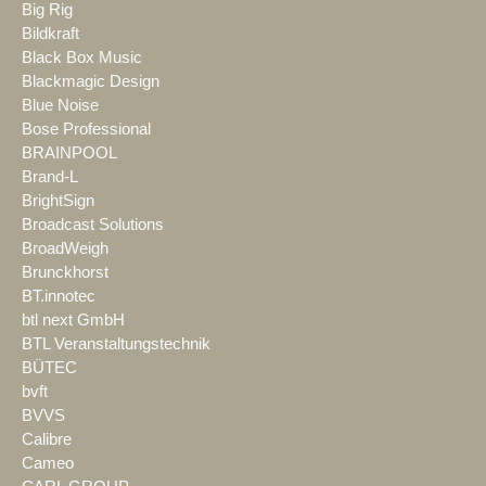
Big Rig
Bildkraft
Black Box Music
Blackmagic Design
Blue Noise
Bose Professional
BRAINPOOL
Brand-L
BrightSign
Broadcast Solutions
BroadWeigh
Brunckhorst
BT.innotec
btl next GmbH
BTL Veranstaltungstechnik
BÜTEC
bvft
BVVS
Calibre
Cameo