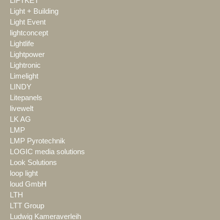
LIFTKET
Light + Building
Light Event
lightconcept
Lightlife
Lightpower
Lightronic
Limelight
LINDY
Litepanels
livewelt
LK AG
LMP
LMP Pyrotechnik
LOGIC media solutions
Look Solutions
loop light
loud GmbH
LTH
LTT Group
Ludwig Kameraverleih