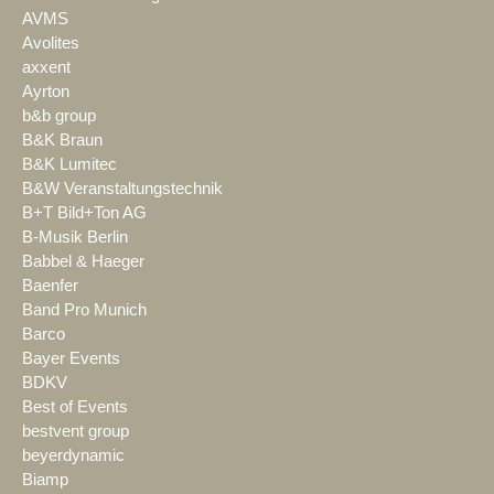
AVMS
Avolites
axxent
Ayrton
b&b group
B&K Braun
B&K Lumitec
B&W Veranstaltungstechnik
B+T Bild+Ton AG
B-Musik Berlin
Babbel & Haeger
Baenfer
Band Pro Munich
Barco
Bayer Events
BDKV
Best of Events
bestvent group
beyerdynamic
Biamp