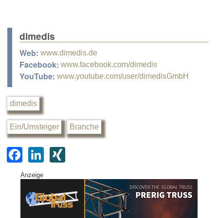
dimedis
Web:
www.dimedis.de
Facebook:
www.facebook.com/dimedis
YouTube:
www.youtube.com/user/dimedisGmbH
dimedis
Ein/Umsteiger
Branche
F
Li
XI
a
n
N
Anzeige
c
k
G
e
e
b
dI