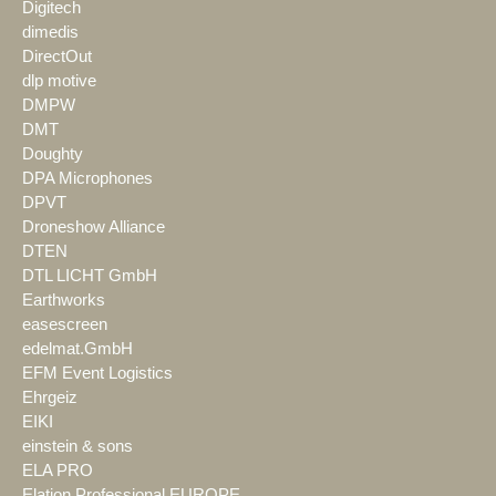
Digitech
dimedis
DirectOut
dlp motive
DMPW
DMT
Doughty
DPA Microphones
DPVT
Droneshow Alliance
DTEN
DTL LICHT GmbH
Earthworks
easescreen
edelmat.GmbH
EFM Event Logistics
Ehrgeiz
EIKI
einstein & sons
ELA PRO
Elation Professional EUROPE