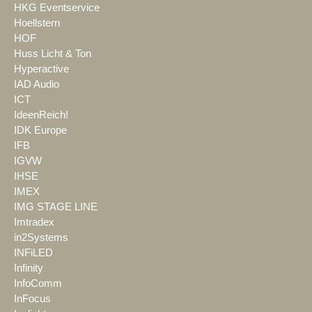
HKG Eventservice
Hoellstern
HOF
Huss Licht & Ton
Hyperactive
IAD Audio
ICT
IdeenReich!
IDK Europe
IFB
IGVW
IHSE
IMEX
IMG STAGE LINE
Imtradex
in2Systems
INFiLED
Infinity
InfoComm
InFocus