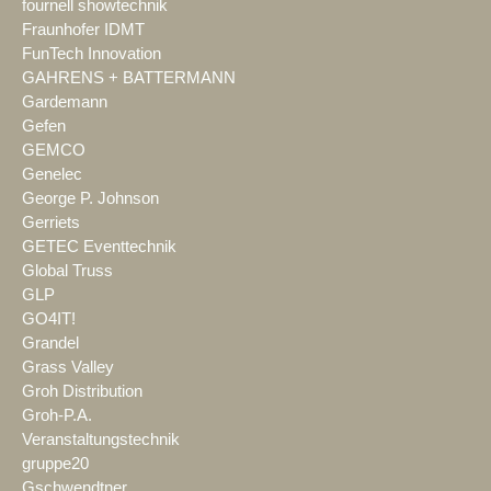
fournell showtechnik
Fraunhofer IDMT
FunTech Innovation
GAHRENS + BATTERMANN
Gardemann
Gefen
GEMCO
Genelec
George P. Johnson
Gerriets
GETEC Eventtechnik
Global Truss
GLP
GO4IT!
Grandel
Grass Valley
Groh Distribution
Groh-P.A.
Veranstaltungstechnik
gruppe20
Gschwendtner