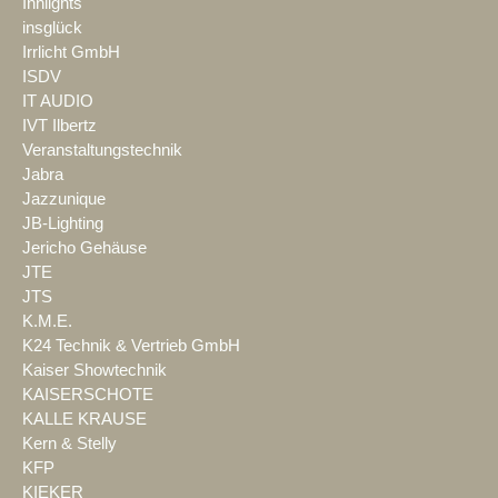
Innlights
insglück
Irrlicht GmbH
ISDV
IT AUDIO
IVT Ilbertz
Veranstaltungstechnik
Jabra
Jazzunique
JB-Lighting
Jericho Gehäuse
JTE
JTS
K.M.E.
K24 Technik & Vertrieb GmbH
Kaiser Showtechnik
KAISERSCHOTE
KALLE KRAUSE
Kern & Stelly
KFP
KIEKER