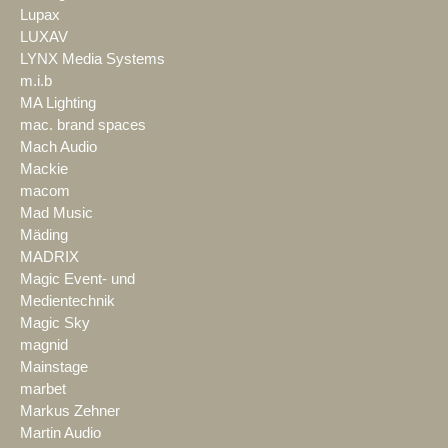
Lupax
LUXAV
LYNX Media Systems
m.i.b
MA Lighting
mac. brand spaces
Mach Audio
Mackie
macom
Mad Music
Mäding
MADRIX
Magic Event- und
Medientechnik
Magic Sky
magnid
Mainstage
marbet
Markus Zehner
Martin Audio