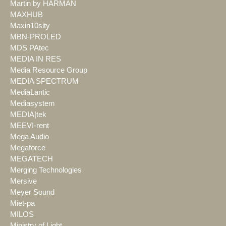
Martin by HARMAN
MAXHUB
Maxin10sity
MBN-PROLED
MDS PAtec
MEDIA IN RES
Media Resource Group
MEDIA SPECTRUM
MediaLantic
Mediasystem
MEDIA|tek
MEEVI-rent
Mega Audio
Megaforce
MEGATECH
Merging Technologies
Mersive
Meyer Sound
Miet-pa
MILOS
Ministry of Light