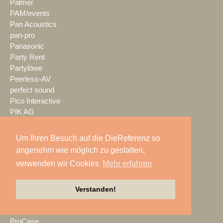
Palmer
PAM/events
Pan Acoustics
pan-pro
Panasonic
Party Rent
Partylöwe
Peerless-AV
perfect sound
Pico Interactive
PIK AG
PK Sound
PlexusAV
Um Ihren Besuch auf die DieReferenz so
Point Source Audio
angenehm wie möglich zu gestalten,
POOLgroup
verwenden wir Cookies
Mehr erfahren
PowerLightsAugsburg
preworks
PRG
Verstanden!
Pro Audio-Technik
ProAudio Technology
ProCase