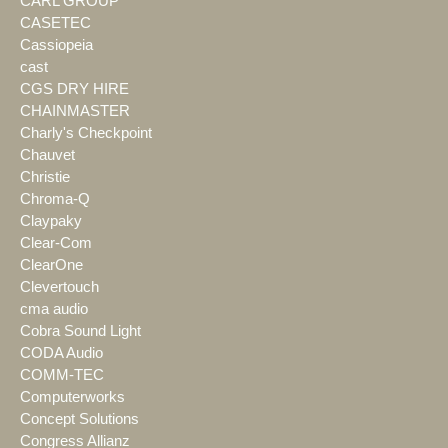
CARL GROUP
CASETEC
Cassiopeia
cast
CGS DRY HIRE
CHAINMASTER
Charly's Checkpoint
Chauvet
Christie
Chroma-Q
Claypaky
Clear-Com
ClearOne
Clevertouch
cma audio
Cobra Sound Light
CODA Audio
COMM-TEC
Computerworks
Concept Solutions
Congress Allianz