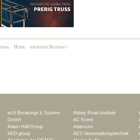
itrag
Home
nächster Beitrag>
a/c/t Beratungs & System
Abbey Road Institute
GmbH
AC Event
Adam Hall Group
Adamson
AED group
AES Veranstaltungstechnik