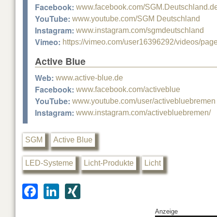
Facebook:
www.facebook.com/SGM.Deutschland.d
YouTube:
www.youtube.com/SGM Deutschland
Instagram:
www.instagram.com/sgmdeutschland
Vimeo:
https://vimeo.com/user16396292/videos/page:
Active Blue
Web:
www.active-blue.de
Facebook:
www.facebook.com/activeblue
YouTube:
www.youtube.com/user/activebluebremen
Instagram:
www.instagram.com/activebluebremen/
SGM
Active Blue
LED-Systeme
Licht-Produkte
Licht
F
Li
XI
a
n
N
Anzeige