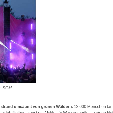
on SGM.
dstrand umsäumt von grünen Wäldern.
12.000 Menschen tan
hclub Nethen, sonst ein Mekka für Wassersportler, in einen Ho