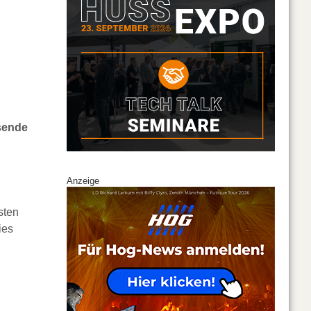
sende
Anzeige
sten
ies