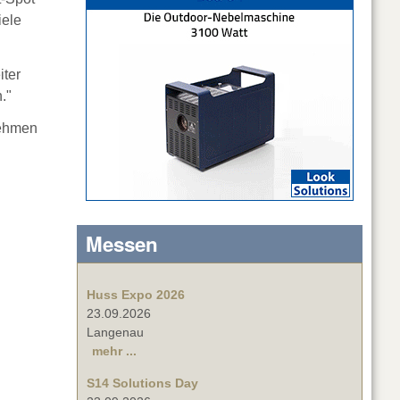
iele
iter
."
ehmen
Messen
Huss Expo 2026
23.09.2026
Langenau
mehr ...
S14 Solutions Day