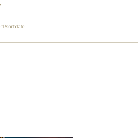
e
1/sort:date