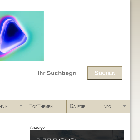
Search form
hnik
TopThemen
Galerie
Info
Anzeige