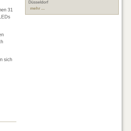
Düsseldorf
mehr ...
men 31
-LEDs
en
ch
en sich