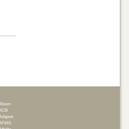
Absen
ACB
Adapoe
AFMG