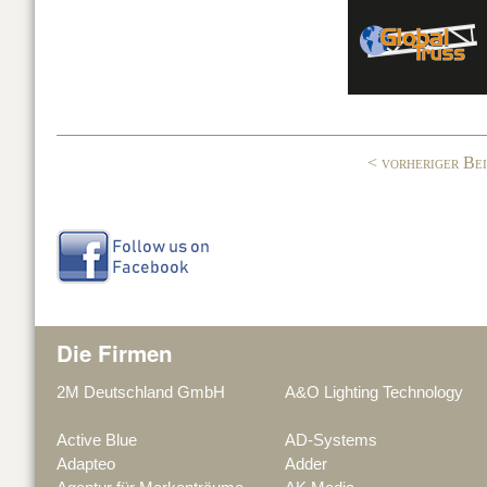
c
k
G
e
e
b
dI
o
n
o
< vorheriger Be
k
Die Firmen
2M Deutschland GmbH
A&O Lighting Technology
Active Blue
AD-Systems
Adapteo
Adder