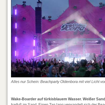
Alles nur Schein: Beachparty Oldenbora mit viel Licht v
Wake-Boarder auf türkisblauem Wasser. Weißer San
barfuß im Sand. Einen Tag lang verwandelt sich der Beac