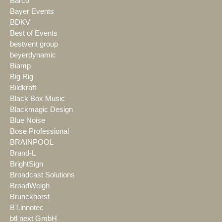
Barco
Bayer Events
BDKV
Best of Events
bestvent group
beyerdynamic
Biamp
Big Rig
Bildkraft
Black Box Music
Blackmagic Design
Blue Noise
Bose Professional
BRAINPOOL
Brand-L
BrightSign
Broadcast Solutions
BroadWeigh
Brunckhorst
BT.innotec
btl next GmbH