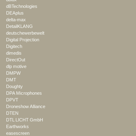
dBTechnologies
DEAplus
delta-max
DetailKLANG
deutschewerbewelt
Digital Projection
Digitech
dimedis
DirectOut
dlp motive
DMPW
DMT
Doughty
DPA Microphones
DPVT
Droneshow Alliance
DTEN
DTL LICHT GmbH
Earthworks
easescreen