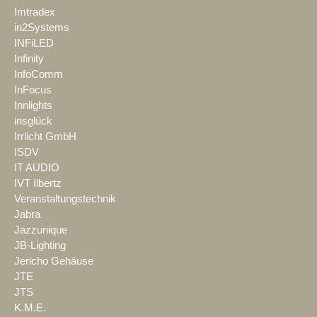
Imtradex
in2Systems
INFiLED
Infinity
InfoComm
InFocus
Innlights
insglück
Irrlicht GmbH
ISDV
IT AUDIO
IVT Ilbertz
Veranstaltungstechnik
Jabra
Jazzunique
JB-Lighting
Jericho Gehäuse
JTE
JTS
K.M.E.