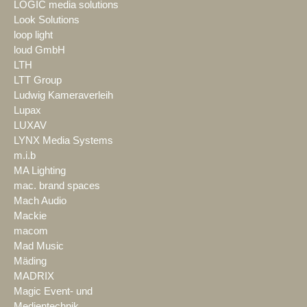
LOGIC media solutions
Look Solutions
loop light
loud GmbH
LTH
LTT Group
Ludwig Kameraverleih
Lupax
LUXAV
LYNX Media Systems
m.i.b
MA Lighting
mac. brand spaces
Mach Audio
Mackie
macom
Mad Music
Mäding
MADRIX
Magic Event- und
Medientechnik