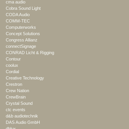
cma audio
Cobra Sound Light
CODA Audio
COMM-TEC
Computerworks
Concept Solutions
Congress Allianz
connectSignage
CONRAD Licht & Rigging
Contour
coolux
Cordial
Creative Technology
Crestron
Crew Nation
CrewBrain
Crystal Sound
ctc events
d&b audiotechnik
DAS Audio GmbH
dblux