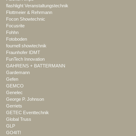
flashlight Veranstaltungstechnik
Flottmeier & Rehrmann
Focon Showtechnic
Focusrite
Fohhn
Fotoboden
fournell showtechnik
Fraunhofer IDMT
FunTech Innovation
GAHRENS + BATTERMANN
Gardemann
Gefen
GEMCO
Genelec
George P. Johnson
Gerriets
GETEC Eventtechnik
Global Truss
GLP
GO4IT!