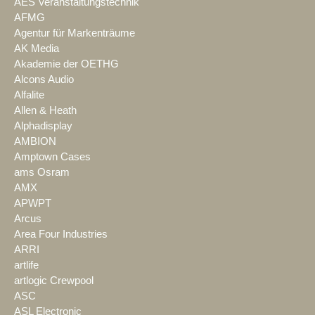
AES Veranstaltungstechnik
AFMG
Agentur für Markenträume
AK Media
Akademie der OETHG
Alcons Audio
Alfalite
Allen & Heath
Alphadisplay
AMBION
Amptown Cases
ams Osram
AMX
APWPT
Arcus
Area Four Industries
ARRI
artlife
artlogic Crewpool
ASC
ASL Electronic