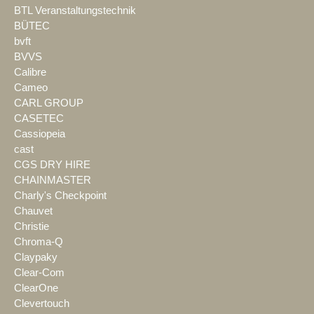
BTL Veranstaltungstechnik
BÜTEC
bvft
BVVS
Calibre
Cameo
CARL GROUP
CASETEC
Cassiopeia
cast
CGS DRY HIRE
CHAINMASTER
Charly's Checkpoint
Chauvet
Christie
Chroma-Q
Claypaky
Clear-Com
ClearOne
Clevertouch