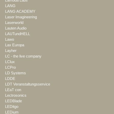
Lambda Labs
LANG
LANG ACADEMY
Laser Imagineering
Laserworld
Lauten Audio
LAUTundHELL
Lawo
Lax Europa
Layher
LC - the live company
LClux
LCPro
LD Systems
LDDE
LDT Veranstaltungsservice
LEaT con
Lectrosonics
LEDBlade
LEDitgo
LEDium