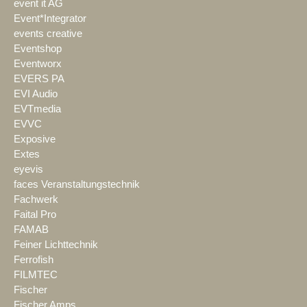
event it AG
Event*Integrator
events creative
Eventshop
Eventworx
EVERS PA
EVI Audio
EVTmedia
EVVC
Exposive
Extes
eyevis
faces Veranstaltungstechnik
Fachwerk
Faital Pro
FAMAB
Feiner Lichttechnik
Ferrofish
FILMTEC
Fischer
Fischer Amps