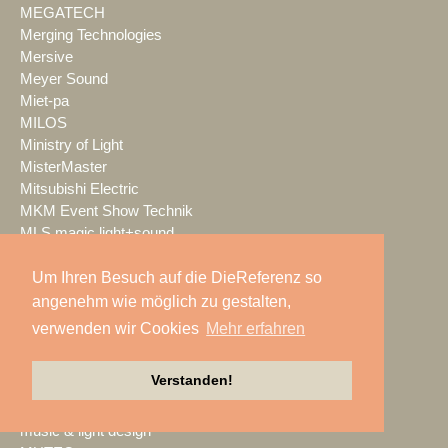
MEGATECH
Merging Technologies
Mersive
Meyer Sound
Miet-pa
MILOS
Ministry of Light
MisterMaster
Mitsubishi Electric
MKM Event Show Technik
MLS magic light+sound
MMC Studios
Modulo Pi
Um Ihren Besuch auf die DieReferenz so
MONACOR INTERNATIONAL
angenehm wie möglich zu gestalten,
Moonlight
verwenden wir Cookies
Mehr erfahren
MOTION GROUP
Movecat
Verstanden!
msm studio group
Müller BBM
music & light design