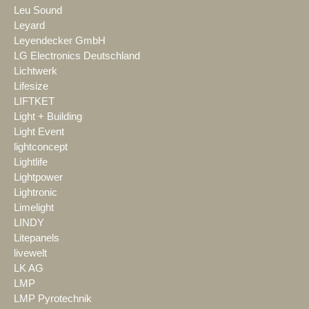
Leu Sound
Leyard
Leyendecker GmbH
LG Electronics Deutschland
Lichtwerk
Lifesize
LIFTKET
Light + Building
Light Event
lightconcept
Lightlife
Lightpower
Lightronic
Limelight
LINDY
Litepanels
livewelt
LK AG
LMP
LMP Pyrotechnik