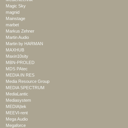
Magic Sky
magnid
Mainstage
marbet
Markus Zehner
Martin Audio
Martin by HARMAN
MAXHUB
Maxin10sity
MBN-PROLED
MDS PAtec
MEDIA IN RES
Media Resource Group
MEDIA SPECTRUM
MediaLantic
Mediasystem
MEDIA|tek
MEEVI-rent
Mega Audio
Megaforce