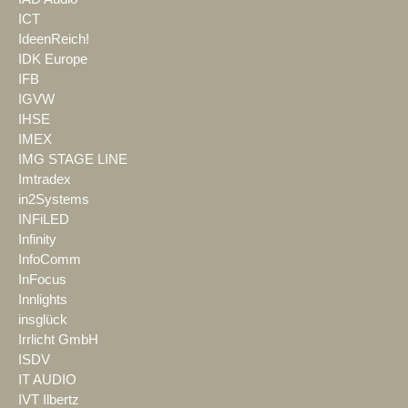
ICT
IdeenReich!
IDK Europe
IFB
IGVW
IHSE
IMEX
IMG STAGE LINE
Imtradex
in2Systems
INFiLED
Infinity
InfoComm
InFocus
Innlights
insglück
Irrlicht GmbH
ISDV
IT AUDIO
IVT Ilbertz