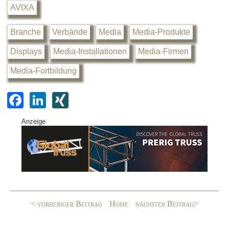
AVIXA
Branche
Verbände
Media
Media-Produkte
Displays
Media-Installationen
Media-Firmen
Media-Fortbildung
F
Li
XI
a
n
N
Anzeige
c
k
G
e
e
b
dI
o
n
o
< vorheriger Beitrag
Home
nächster Beitrag>
k