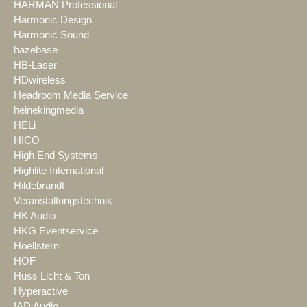
HARMAN Professional
Harmonic Design
Harmonic Sound
hazebase
HB-Laser
HDwireless
Headroom Media Service
heinekingmedia
HELi
HICO
High End Systems
Highlite International
Hildebrandt
Veranstaltungstechnik
HK Audio
HKG Eventservice
Hoellstern
HOF
Huss Licht & Ton
Hyperactive
IAD Audio