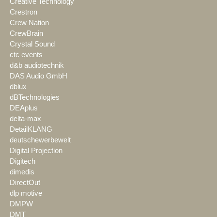
Creative Technology
Crestron
Crew Nation
CrewBrain
Crystal Sound
ctc events
d&b audiotechnik
DAS Audio GmbH
dblux
dBTechnologies
DEAplus
delta-max
DetailKLANG
deutschewerbewelt
Digital Projection
Digitech
dimedis
DirectOut
dlp motive
DMPW
DMT