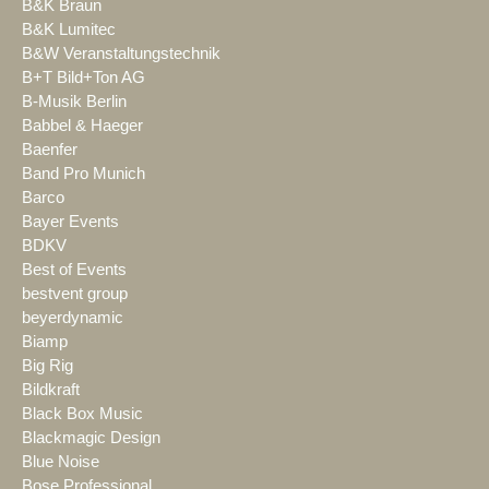
B&K Braun
B&K Lumitec
B&W Veranstaltungstechnik
B+T Bild+Ton AG
B-Musik Berlin
Babbel & Haeger
Baenfer
Band Pro Munich
Barco
Bayer Events
BDKV
Best of Events
bestvent group
beyerdynamic
Biamp
Big Rig
Bildkraft
Black Box Music
Blackmagic Design
Blue Noise
Bose Professional