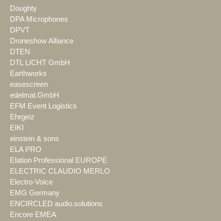
Doughty
DPA Microphones
DPVT
Droneshow Alliance
DTEN
DTL LICHT GmbH
Earthworks
easescreen
edelmat.GmbH
EFM Event Logistics
Ehrgeiz
EIKI
einstein & sons
ELA PRO
Elation Professional EUROPE
ELECTRIC CLAUDIO MERLO
Electro-Voice
EMG Germany
ENCIRCLED audio.solutions
Encore EMEA