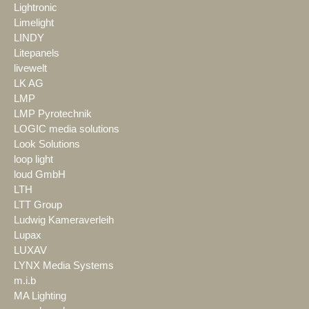
Lightronic
Limelight
LINDY
Litepanels
livewelt
LK AG
LMP
LMP Pyrotechnik
LOGIC media solutions
Look Solutions
loop light
loud GmbH
LTH
LTT Group
Ludwig Kameraverleih
Lupax
LUXAV
LYNX Media Systems
m.i.b
MA Lighting