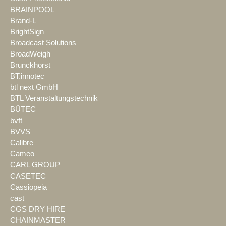
BRAINPOOL
Brand-L
BrightSign
Broadcast Solutions
BroadWeigh
Brunckhorst
BT.innotec
btl next GmbH
BTL Veranstaltungstechnik
BÜTEC
bvft
BVVS
Calibre
Cameo
CARL GROUP
CASETEC
Cassiopeia
cast
CGS DRY HIRE
CHAINMASTER