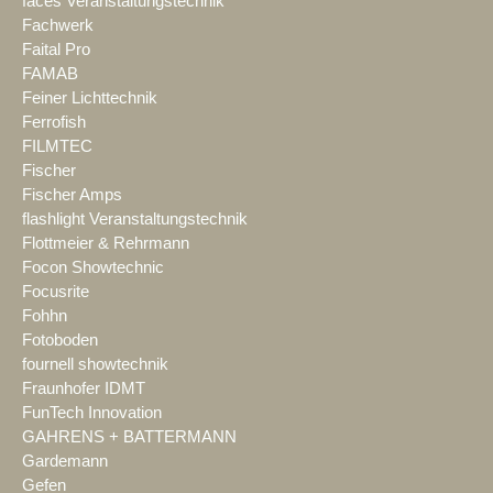
faces Veranstaltungstechnik
Fachwerk
Faital Pro
FAMAB
Feiner Lichttechnik
Ferrofish
FILMTEC
Fischer
Fischer Amps
flashlight Veranstaltungstechnik
Flottmeier & Rehrmann
Focon Showtechnic
Focusrite
Fohhn
Fotoboden
fournell showtechnik
Fraunhofer IDMT
FunTech Innovation
GAHRENS + BATTERMANN
Gardemann
Gefen