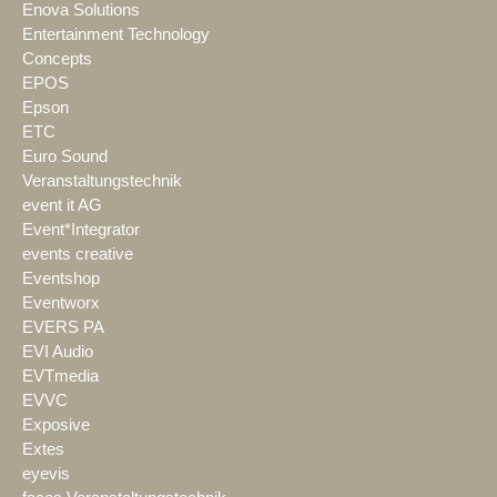
Enova Solutions
Entertainment Technology
Concepts
EPOS
Epson
ETC
Euro Sound
Veranstaltungstechnik
event it AG
Event*Integrator
events creative
Eventshop
Eventworx
EVERS PA
EVI Audio
EVTmedia
EVVC
Exposive
Extes
eyevis