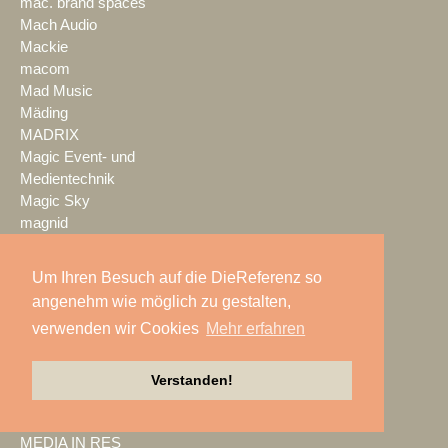
mac. brand spaces
Mach Audio
Mackie
macom
Mad Music
Mäding
MADRIX
Magic Event- und
Medientechnik
Magic Sky
magnid
Mainstage
marbet
Um Ihren Besuch auf die DieReferenz so
Markus Zehner
angenehm wie möglich zu gestalten,
Martin Audio
verwenden wir Cookies
Mehr erfahren
Martin by HARMAN
MAXHUB
Maxin10sity
Verstanden!
MBN-PROLED
MDS PAtec
MEDIA IN RES