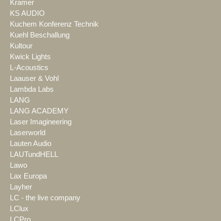
Kramer
KS AUDIO
Kuchem Konferenz Technik
Kuehl Beschallung
Kultour
Kwick Lights
L-Acoustics
Laauser & Vohl
Lambda Labs
LANG
LANG ACADEMY
Laser Imagineering
Laserworld
Lauten Audio
LAUTundHELL
Lawo
Lax Europa
Layher
LC - the live company
LClux
LCPro