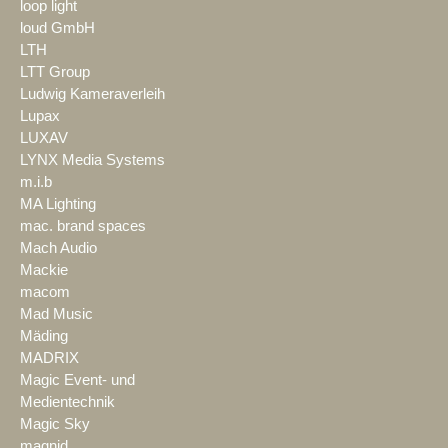
loop light
loud GmbH
LTH
LTT Group
Ludwig Kameraverleih
Lupax
LUXAV
LYNX Media Systems
m.i.b
MA Lighting
mac. brand spaces
Mach Audio
Mackie
macom
Mad Music
Mäding
MADRIX
Magic Event- und
Medientechnik
Magic Sky
magnid