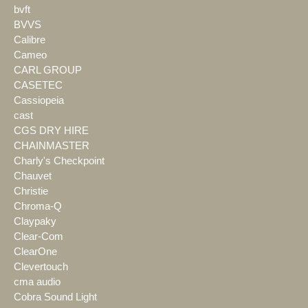
bvft
BVVS
Calibre
Cameo
CARL GROUP
CASETEC
Cassiopeia
cast
CGS DRY HIRE
CHAINMASTER
Charly's Checkpoint
Chauvet
Christie
Chroma-Q
Claypaky
Clear-Com
ClearOne
Clevertouch
cma audio
Cobra Sound Light