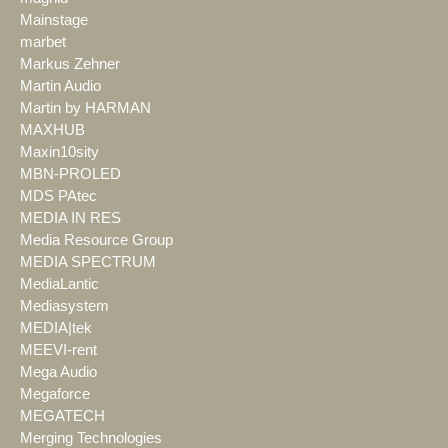
Mainstage
marbet
Markus Zehner
Martin Audio
Martin by HARMAN
MAXHUB
Maxin10sity
MBN-PROLED
MDS PAtec
MEDIA IN RES
Media Resource Group
MEDIA SPECTRUM
MediaLantic
Mediasystem
MEDIA|tek
MEEVI-rent
Mega Audio
Megaforce
MEGATECH
Merging Technologies