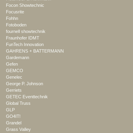
Focon Showtechnic
Focusrite
Fohhn
Fotoboden
fournell showtechnik
Fraunhofer IDMT
FunTech Innovation
GAHRENS + BATTERMANN
Gardemann
Gefen
GEMCO
Genelec
George P. Johnson
Gerriets
GETEC Eventtechnik
Global Truss
GLP
GO4IT!
Grandel
Grass Valley