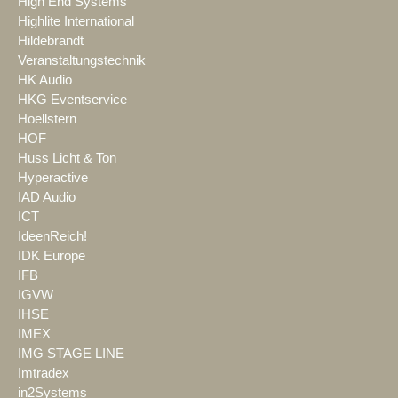
High End Systems
Highlite International
Hildebrandt
Veranstaltungstechnik
HK Audio
HKG Eventservice
Hoellstern
HOF
Huss Licht & Ton
Hyperactive
IAD Audio
ICT
IdeenReich!
IDK Europe
IFB
IGVW
IHSE
IMEX
IMG STAGE LINE
Imtradex
in2Systems