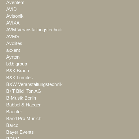
Aventem
AVID
Avisonik
AVIXA
AVM Veranstaltungstechnik
AVMS
Avolites
axxent
Ayrton
b&b group
B&K Braun
B&K Lumitec
B&W Veranstaltungstechnik
B+T Bild+Ton AG
B-Musik Berlin
Babbel & Haeger
Baenfer
Band Pro Munich
Barco
Bayer Events