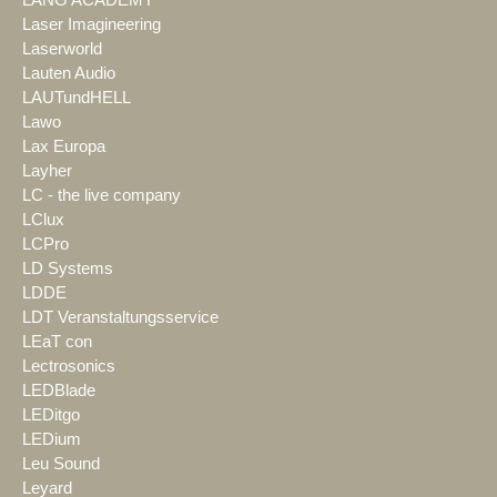
LANG ACADEMY
Laser Imagineering
Laserworld
Lauten Audio
LAUTundHELL
Lawo
Lax Europa
Layher
LC - the live company
LClux
LCPro
LD Systems
LDDE
LDT Veranstaltungsservice
LEaT con
Lectrosonics
LEDBlade
LEDitgo
LEDium
Leu Sound
Leyard