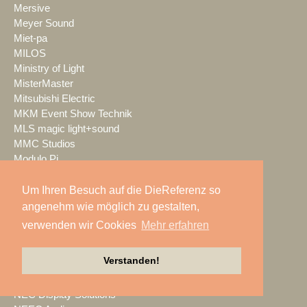
Mersive
Meyer Sound
Miet-pa
MILOS
Ministry of Light
MisterMaster
Mitsubishi Electric
MKM Event Show Technik
MLS magic light+sound
MMC Studios
Modulo Pi
MONACOR INTERNATIONAL
Moonlight
Um Ihren Besuch auf die DieReferenz so
MOTION GROUP
angenehm wie möglich zu gestalten,
Movecat
verwenden wir Cookies
Mehr erfahren
msm studio group
Müller BBM
Verstanden!
music & light design
MUTEC
NEC Display Solutions