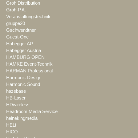
Groh Distribution
Groh-P.A.
Veranstaltungstechnik
gruppe20
Gschwendtner
Guest-One
Habegger AG
Habegger Austria
HAMBURG OPEN
HAMKE Event-Technik
HARMAN Professional
Harmonic Design
Harmonic Sound
hazebase
HB-Laser
HDwireless
Headroom Media Service
heinekingmedia
HELi
HICO