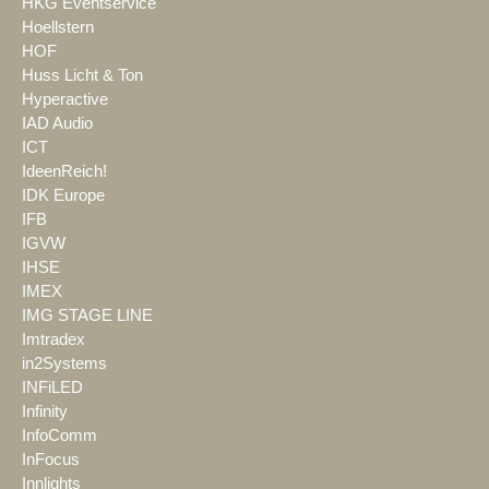
HKG Eventservice
Hoellstern
HOF
Huss Licht & Ton
Hyperactive
IAD Audio
ICT
IdeenReich!
IDK Europe
IFB
IGVW
IHSE
IMEX
IMG STAGE LINE
Imtradex
in2Systems
INFiLED
Infinity
InfoComm
InFocus
Innlights