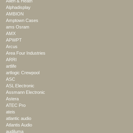
Allen & Heath
Alphadisplay
AMBION
Amptown Cases
ams Osram
AMX
APWPT
Arcus
Area Four Industries
ARRI
artlife
artlogic Crewpool
ASC
ASL Electronic
Assmann Electronic
Astera
ATEC Pro
ateis
atlantic audio
Atlantis Audio
audiluma