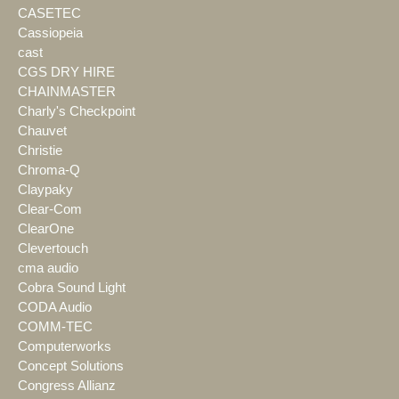
CASETEC
Cassiopeia
cast
CGS DRY HIRE
CHAINMASTER
Charly's Checkpoint
Chauvet
Christie
Chroma-Q
Claypaky
Clear-Com
ClearOne
Clevertouch
cma audio
Cobra Sound Light
CODA Audio
COMM-TEC
Computerworks
Concept Solutions
Congress Allianz