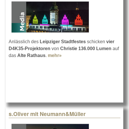
Anlässlich des
Leipziger Stadtfestes
schicken
vier
D4K35-Projektoren
von
Christie
136.000 Lumen
auf
das
Alte Rathaus
.
mehr»
about Tausendjahrfeier in
Leipzig
s.Oliver mit Neumann&Müller