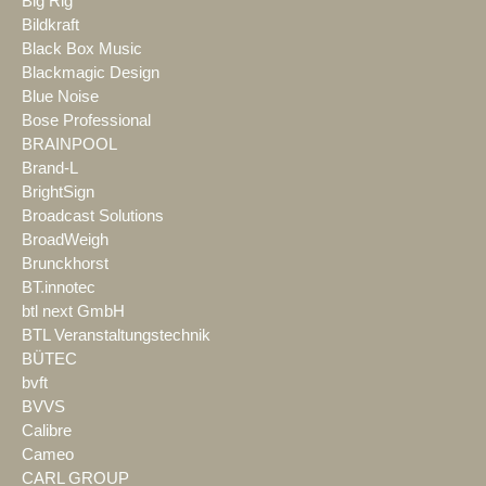
Big Rig
Bildkraft
Black Box Music
Blackmagic Design
Blue Noise
Bose Professional
BRAINPOOL
Brand-L
BrightSign
Broadcast Solutions
BroadWeigh
Brunckhorst
BT.innotec
btl next GmbH
BTL Veranstaltungstechnik
BÜTEC
bvft
BVVS
Calibre
Cameo
CARL GROUP