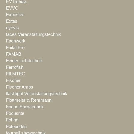
EVTmedia
EVVC
Exposive
Extes
eyevis
faces Veranstaltungstechnik
Fachwerk
Faital Pro
FAMAB
Feiner Lichttechnik
Ferrofish
FILMTEC
Fischer
Fischer Amps
flashlight Veranstaltungstechnik
Flottmeier & Rehrmann
Focon Showtechnic
Focusrite
Fohhn
Fotoboden
fournell showtechnik