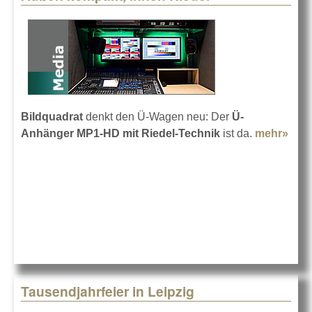
Bildquadrat
denkt den Ü-Wagen neu: Der
Ü-
Anhänger MP1-HD mit Riedel-Technik
ist da.
mehr»
abo
Auß
kom
inn
Ried
Tausendjahrfeier in Leipzig