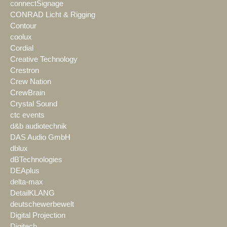
connectSignage
CONRAD Licht & Rigging
Contour
coolux
Cordial
Creative Technology
Crestron
Crew Nation
CrewBrain
Crystal Sound
ctc events
d&b audiotechnik
DAS Audio GmbH
dblux
dBTechnologies
DEAplus
delta-max
DetailKLANG
deutschewerbewelt
Digital Projection
Digitech