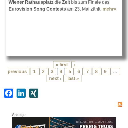
Wiener Rathausplatz
die
Zeit
bis zum Finale des
Eurovision Song Contests
am 23. Mai zählt.
mehr»
abou
Coun
Turm 
Wien
« first
‹
previous
1
2
3
4
5
6
7
8
9
…
next ›
last »
F
Li
XI
a
n
N
c
k
G
Anzeige
e
e