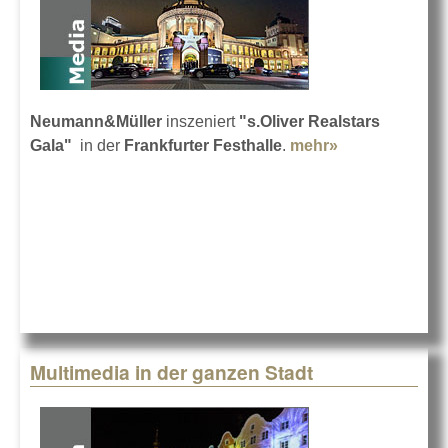
Neumann&Müller
inszeniert
"s.Oliver Realstars
Gala"
in der
Frankfurter Festhalle
.
mehr»
about s.Oliver 
Neumann&Mül
Multimedia in der ganzen Stadt