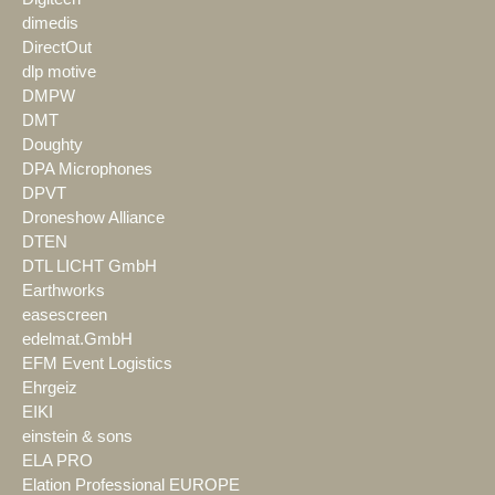
dimedis
DirectOut
dlp motive
DMPW
DMT
Doughty
DPA Microphones
DPVT
Droneshow Alliance
DTEN
DTL LICHT GmbH
Earthworks
easescreen
edelmat.GmbH
EFM Event Logistics
Ehrgeiz
EIKI
einstein & sons
ELA PRO
Elation Professional EUROPE