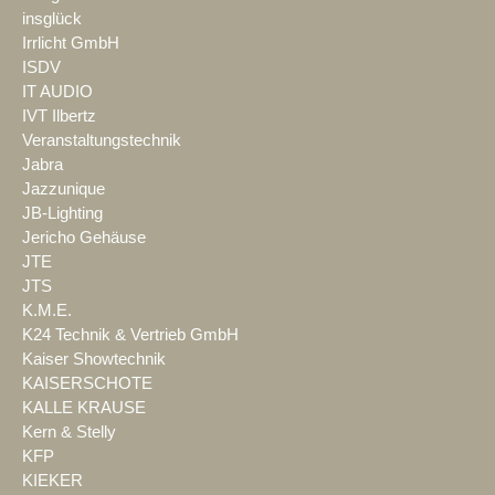
insglück
Irrlicht GmbH
ISDV
IT AUDIO
IVT Ilbertz
Veranstaltungstechnik
Jabra
Jazzunique
JB-Lighting
Jericho Gehäuse
JTE
JTS
K.M.E.
K24 Technik & Vertrieb GmbH
Kaiser Showtechnik
KAISERSCHOTE
KALLE KRAUSE
Kern & Stelly
KFP
KIEKER