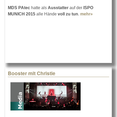
MDS PAtec
hatte als
Ausstatter
auf der
ISPO
MUNICH 2015
alle Hände
voll zu tun
.
mehr»
about ISPO
2015 mit
MDS PAtec
Booster mit Christie