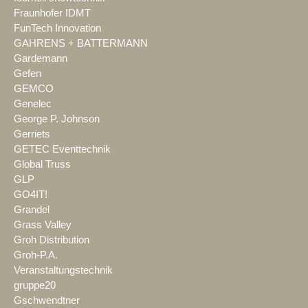
Fraunhofer IDMT
FunTech Innovation
GAHRENS + BATTERMANN
Gardemann
Gefen
GEMCO
Genelec
George P. Johnson
Gerriets
GETEC Eventtechnik
Global Truss
GLP
GO4IT!
Grandel
Grass Valley
Groh Distribution
Groh-P.A.
Veranstaltungstechnik
gruppe20
Gschwendtner