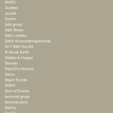
AVMS
Avolites
axxent
Ayrton
b&b group
B&K Braun
B&K Lumitec
B&W Veranstaltungstechnik
B+T Bild+Ton AG
B-Musik Berlin
Babbel & Haeger
Baenfer
Band Pro Munich
Barco
Bayer Events
BDKV
Best of Events
bestvent group
beyerdynamic
Biamp