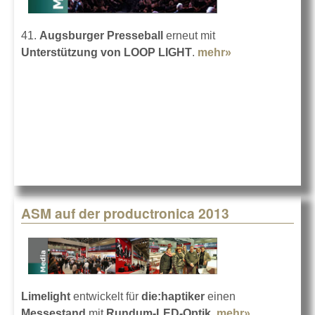
41.
Augsburger Presseball
erneut mit
Unterstützung von LOOP LIGHT
.
mehr»
about LOOP
LIGHT live in
Augsburg
ASM auf der productronica 2013
Limelight
entwickelt für
die:haptiker
einen
Messestand
mit
Rundum-LED-Optik
.
mehr»
about ASM