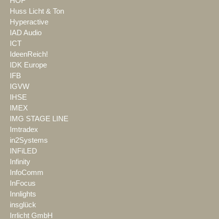
HOF
Huss Licht & Ton
Hyperactive
IAD Audio
ICT
IdeenReich!
IDK Europe
IFB
IGVW
IHSE
IMEX
IMG STAGE LINE
Imtradex
in2Systems
INFiLED
Infinity
InfoComm
InFocus
Innlights
insglück
Irrlicht GmbH