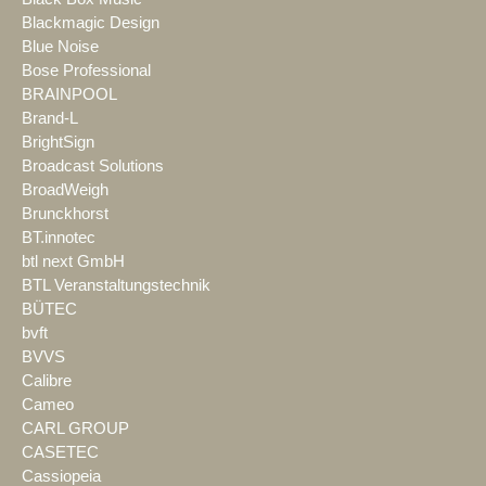
Blackmagic Design
Blue Noise
Bose Professional
BRAINPOOL
Brand-L
BrightSign
Broadcast Solutions
BroadWeigh
Brunckhorst
BT.innotec
btl next GmbH
BTL Veranstaltungstechnik
BÜTEC
bvft
BVVS
Calibre
Cameo
CARL GROUP
CASETEC
Cassiopeia