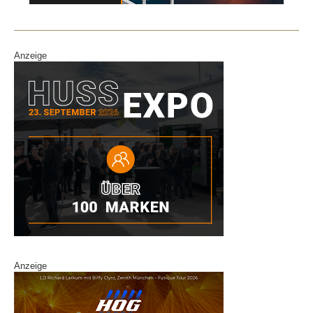
o
k
Anzeige
Anzeige