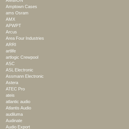
AMBION
Amptown Cases
ams Osram
AMX
APWPT
Arcus
Area Four Industries
ARRI
artlife
artlogic Crewpool
ASC
ASL Electronic
Assmann Electronic
Astera
ATEC Pro
ateis
atlantic audio
Atlantis Audio
audiluma
Audinate
Audio Export