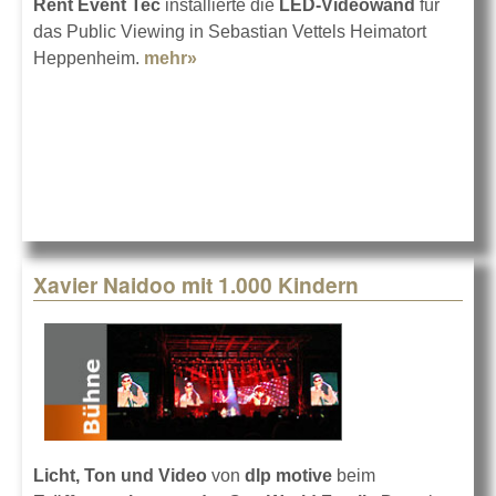
Rent Event Tec
installierte die
LED-Videowand
für
das Public Viewing in Sebastian Vettels Heimatort
Heppenheim.
mehr»
about Sieg auf der LED-Wand
Xavier Naidoo mit 1.000 Kindern
Licht, Ton und Video
von
dlp motive
beim