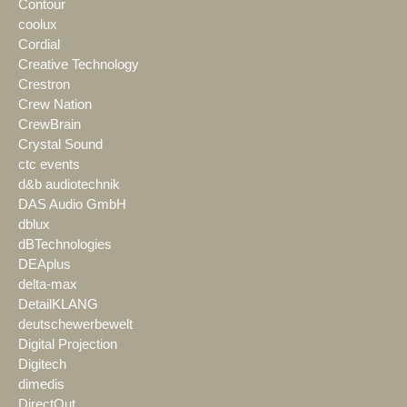
Contour
coolux
Cordial
Creative Technology
Crestron
Crew Nation
CrewBrain
Crystal Sound
ctc events
d&b audiotechnik
DAS Audio GmbH
dblux
dBTechnologies
DEAplus
delta-max
DetailKLANG
deutschewerbewelt
Digital Projection
Digitech
dimedis
DirectOut