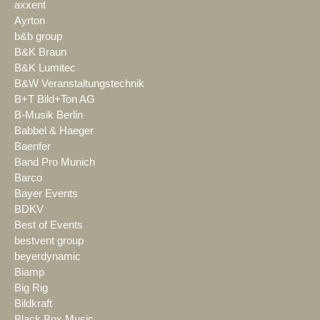
axxent
Ayrton
b&b group
B&K Braun
B&K Lumitec
B&W Veranstaltungstechnik
B+T Bild+Ton AG
B-Musik Berlin
Babbel & Haeger
Baenfer
Band Pro Munich
Barco
Bayer Events
BDKV
Best of Events
bestvent group
beyerdynamic
Biamp
Big Rig
Bildkraft
Black Box Music