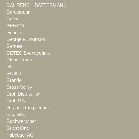
GAHRENS + BATTERMANN
Gardemann
Gefen
GEMCO
Genelec
George P. Johnson
Gerriets
GETEC Eventtechnik
Global Truss
GLP
GO4IT!
Grandel
Grass Valley
Groh Distribution
Groh-P.A.
Veranstaltungstechnik
gruppe20
Gschwendtner
Guest-One
Habegger AG