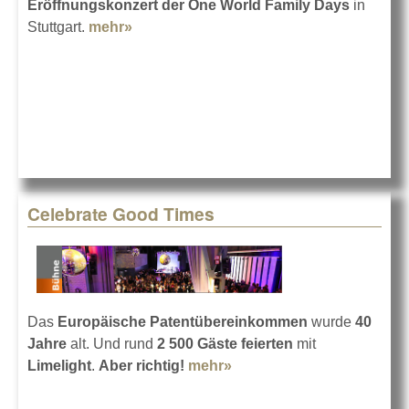
Eröffnungskonzert der One World Family Days
in
Stuttgart.
mehr»
about Xavier Naidoo mit 1.000 Kindern
Celebrate Good Times
Das
Europäische Patentübereinkommen
wurde
40
Jahre
alt. Und rund
2 500 Gäste feierten
mit
Limelight
.
Aber richtig!
mehr»
about Celebrate Good
Times