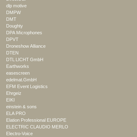
dlp motive
DMPW
DMT
Doughty
DPA Microphones
DPVT
Droneshow Alliance
DTEN
DTL LICHT GmbH
Earthworks
easescreen
edelmat.GmbH
EFM Event Logistics
Ehrgeiz
EIKI
einstein & sons
ELA PRO
Elation Professional EUROPE
ELECTRIC CLAUDIO MERLO
Electro-Voice