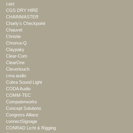
cast
CGS DRY HIRE
CHAINMASTER
Charly's Checkpoint
Chauvet
Christie
Chroma-Q
Claypaky
Clear-Com
ClearOne
Clevertouch
cma audio
Cobra Sound Light
CODA Audio
COMM-TEC
Computerworks
Concept Solutions
Congress Allianz
connectSignage
CONRAD Licht & Rigging