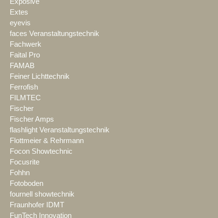
Exposive
Extes
eyevis
faces Veranstaltungstechnik
Fachwerk
Faital Pro
FAMAB
Feiner Lichttechnik
Ferrofish
FILMTEC
Fischer
Fischer Amps
flashlight Veranstaltungstechnik
Flottmeier & Rehrmann
Focon Showtechnic
Focusrite
Fohhn
Fotoboden
fournell showtechnik
Fraunhofer IDMT
FunTech Innovation