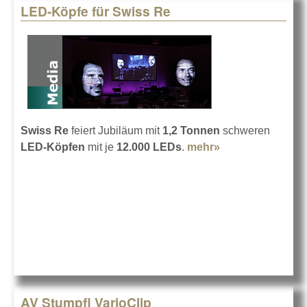
LED-Köpfe für Swiss Re
Swiss Re
feiert Jubiläum mit
1,2 Tonnen
schweren
LED-Köpfen
mit je
12.000 LEDs
.
mehr»
about LED-
Köpfe für Swiss
Re
AV Stumpfl VarioClip