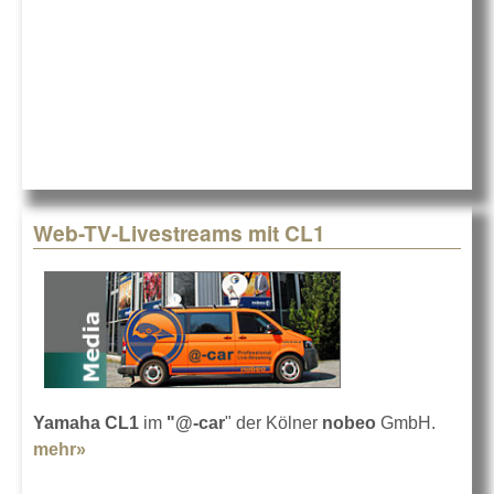
Web-TV-Livestreams mit CL1
Yamaha CL1
im
"@-car
" der Kölner
nobeo
GmbH.
mehr»
about Web-TV-Livestreams mit CL1