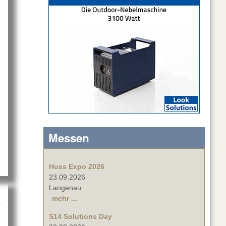
t Sennheiser TeamConnect Ceiling Medium
Messen
Huss Expo 2026
23.09.2026
Langenau
mehr ...
S14 Solutions Day