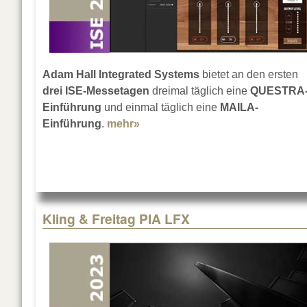
Adam Hall Integrated Systems
bietet an den ersten
drei ISE-Messetagen
dreimal täglich eine
QUESTRA
Einführung
und einmal täglich eine
MAILA-
Einführung
.
mehr»
about QUESTRA®- und MAILA-
Kling & Freitag PIA LFX