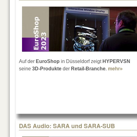
Auf der
EuroShop
in Düsseldorf zeigt
HYPERVSN
seine
3D-Produkte
der
Retail-Branche
.
mehr»
about
DAS Audio: SARA und SARA-SUB