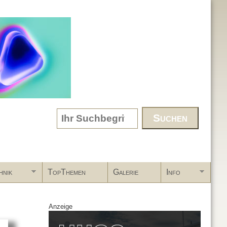
Search form
hnik
TopThemen
Galerie
Info
Anzeige