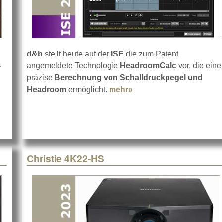
d&b
stellt heute auf der
ISE
die zum Patent
-
angemeldete Technologie
HeadroomCalc
vor, die eine
präzise
Berechnung von Schalldruckpegel und
Einführungen
Headroom
ermöglicht.
mehr»
about d&b audiotechn
Christie 4K22-HS