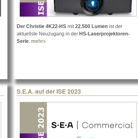
Der Christie 4K22-HS
mit
22.500 Lumen
ist der
aktuellste Neuzugang in der
HS-Laserprojektoren-
ng & Freitag PIA LFX
Serie
.
mehr»
about Christie 4K22-HS
S.E.A. auf der ISE 2023