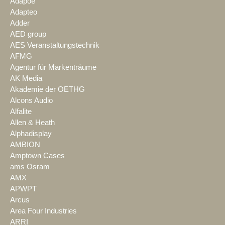
Adapoe
Adapteo
Adder
AED group
AES Veranstaltungstechnik
AFMG
Agentur für Markenträume
AK Media
Akademie der OETHG
Alcons Audio
Alfalite
Allen & Heath
Alphadisplay
AMBION
Amptown Cases
ams Osram
AMX
APWPT
Arcus
Area Four Industries
ARRI