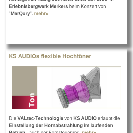
Erlebnisbergwerk Merkers
beim Konzert von
"
MerQury
".
mehr»
about Tolle Töne in der Tiefe von
"MerQury"
KS AUDIOs flexible Hochtöner
Die
VALtec-Technologie
von
KS AUDIO
erlaubt die
Einstellung der Hornabstrahlung im laufenden
Betrieb
- auch per Fernsteuerung.
mehr»
about KS