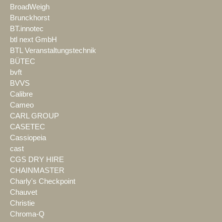
BroadWeigh
Brunckhorst
BT.innotec
btl next GmbH
BTL Veranstaltungstechnik
BÜTEC
bvft
BVVS
Calibre
Cameo
CARL GROUP
CASETEC
Cassiopeia
cast
CGS DRY HIRE
CHAINMASTER
Charly's Checkpoint
Chauvet
Christie
Chroma-Q