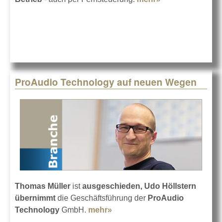
AUDIOs flexible
Hochtöner
ProAudio Technology auf neuen Wegen
Thomas Müller
ist
ausgeschieden, Udo Höllstern
übernimmt
die Geschäftsführung der
ProAudio
Technology
GmbH.
mehr»
about ProAudio Technology
auf neuen Wegen