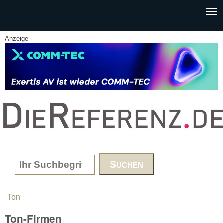
Skip to main content
Anzeige
www.DieReferenz.de
Search form
Ton
You are here
Ton-Firmen