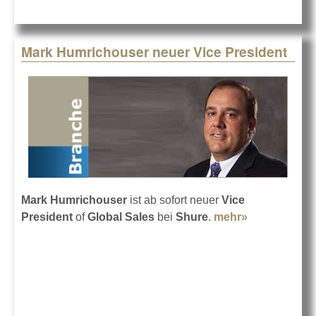
Mark Humrichouser neuer Vice President
Mark Humrichouser
ist ab sofort neuer
Vice
President
of
Global Sales
bei
Shure
.
mehr»
about Mark
Humrichous
neuer Vice
President