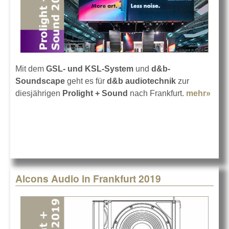
Mit dem
GSL- und KSL-System
und
d&b-
Soundscape
geht es für
d&b audiotechnik
zur
diesjährigen
Prolight + Sound
nach Frankfurt.
mehr»
abou
d&b 
der
Prol
+
Sou
2019
Alcons Audio in Frankfurt 2019