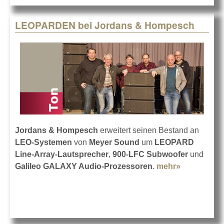
LEOPARDEN bei Jordans & Hompesch
Jordans & Hompesch
erweitert seinen Bestand an
LEO-Systemen
von
Meyer Sound
um
LEOPARD
Line-Array-Lautsprecher
,
900-LFC Subwoofer
und
Galileo GALAXY Audio-Prozessoren
.
mehr»
about
LEOPARD
bei Jordan
& Hompes