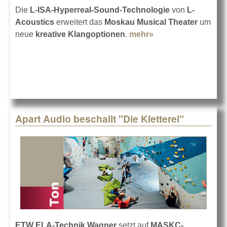
Die
L-ISA-Hyperreal-Sound-Technologie
von
L-
Acoustics
erweitert das
Moskau Musical Theater
um
neue
kreative Klangoptionen
.
mehr»
about Neue Töne
im Moskau Musical
Theater
Apart Audio beschallt "Die Kletterei"
ETW ELA-Technik Wagner
setzt auf
MASKC-