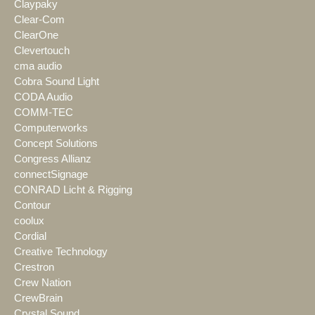
Claypaky
Clear-Com
ClearOne
Clevertouch
cma audio
Cobra Sound Light
CODA Audio
COMM-TEC
Computerworks
Concept Solutions
Congress Allianz
connectSignage
CONRAD Licht & Rigging
Contour
coolux
Cordial
Creative Technology
Crestron
Crew Nation
CrewBrain
Crystal Sound