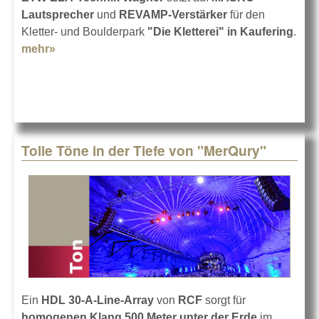
Lautsprecher
und
REVAMP-Verstärker
für den
Kletter- und Boulderpark
"Die Kletterei" in Kaufering
.
mehr»
about Apart Audio beschallt "Die Kletterei"
Tolle Töne in der Tiefe von "MerQury"
Ein
HDL 30-A-Line-Array
von
RCF
sorgt für
homogenen Klang 500 Meter unter der Erde
im