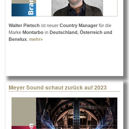
Walter Pietsch
ist neuer
Country Manager
für die
Marke
Montarbo
in
Deutschland, Österreich und
Benelux
.
mehr»
about Walter Pietsch bei Montarbo
Meyer Sound schaut zurück auf 2023