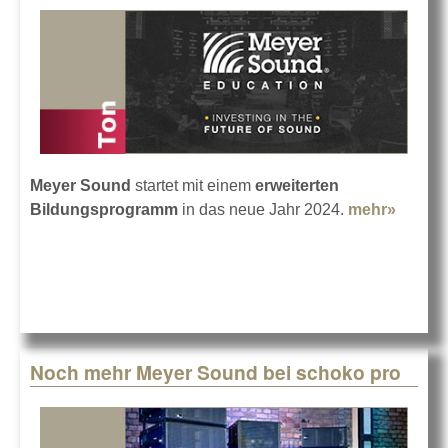
Meyer Sound
startet mit einem
erweiterten
Bildungsprogramm
in das neue Jahr 2024.
mehr»
about
Meyer
Sound
erweite
Educat
Progr
Noch mehr Meyer Sound bei schoko pro