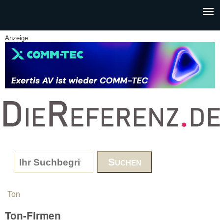
Skip to main content
Anzeige
www.DieReferenz.de
Search form
Ton
You are here
Ton-Firmen