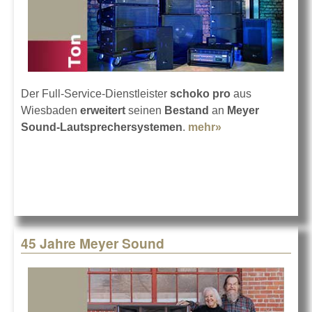
Der Full-Service-Dienstleister
schoko pro
aus
Wiesbaden
erweitert
seinen
Bestand
an
Meyer
Sound-Lautsprechersystemen
.
mehr»
about Noch
mehr Meyer
Sound bei
schoko pro
45 Jahre Meyer Sound