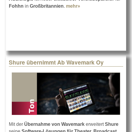
Fohhn
in
Großbritannien
.
mehr»
about Neuer Fohhn-
Vertrieb in UK
Shure übernimmt Ab Wavemark Oy
Mit der
Übernahme von Wavemark
erweitert
Shure
seine
Software-Lösungen für Theater, Broadcast