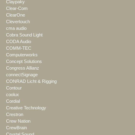
Claypaky
Clear-Com
ClearOne
Clevertouch
cma audio
Cobra Sound Light
CODA Audio
COMM-TEC
Computerworks
Concept Solutions
Congress Allianz
connectSignage
CONRAD Licht & Rigging
Contour
coolux
Cordial
Creative Technology
Crestron
Crew Nation
CrewBrain
Crystal Sound