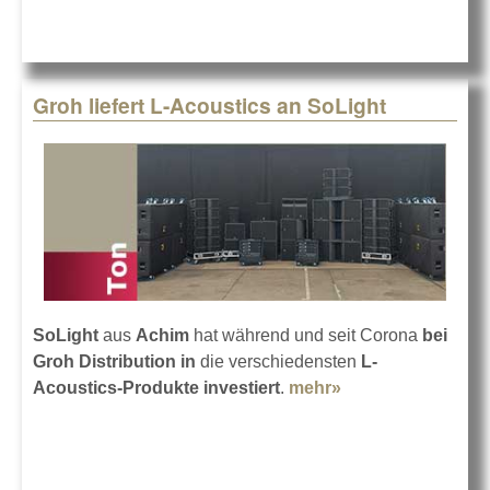
Groh liefert L-Acoustics an SoLight
SoLight
aus
Achim
hat während und seit Corona
bei
Groh Distribution
in
die verschiedensten
L-
Acoustics-Produkte investiert
.
mehr»
about Groh liefert
L-Acoustics an
SoLight