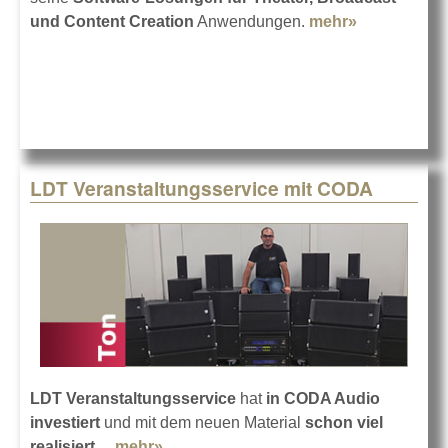
und Content Creation
Anwendungen.
mehr»
about
Shure
übernimmt
Ab
Wavemark
Oy
LDT Veranstaltungsservice mit CODA
LDT Veranstaltungsservice
hat
in CODA Audio
investiert
und mit dem neuen Material
schon viel
realisiert ...
mehr»
about LDT Veranstaltungsservice mit