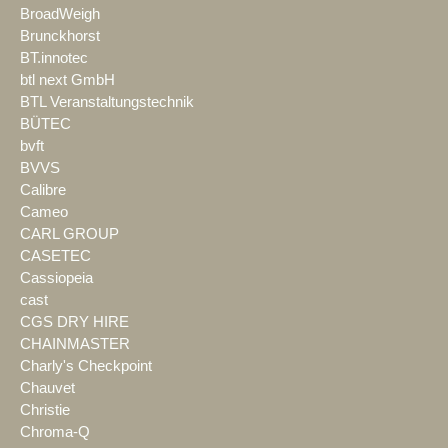
BroadWeigh
Brunckhorst
BT.innotec
btl next GmbH
BTL Veranstaltungstechnik
BÜTEC
bvft
BVVS
Calibre
Cameo
CARL GROUP
CASETEC
Cassiopeia
cast
CGS DRY HIRE
CHAINMASTER
Charly's Checkpoint
Chauvet
Christie
Chroma-Q