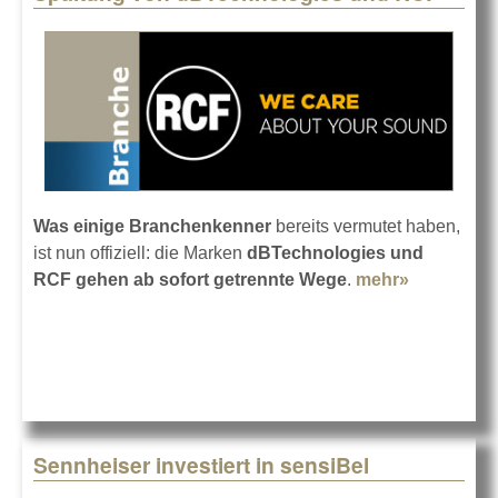
Was einige Branchenkenner
bereits vermutet haben,
ist nun offiziell: die Marken
dBTechnologies und
RCF gehen ab sofort getrennte Wege
.
mehr»
about Spa
von
dBTechno
und RCF
Sennheiser investiert in sensiBel