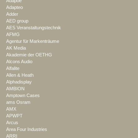
Adapoe
Adapteo
Adder
AED group
AES Veranstaltungstechnik
AFMG
Agentur für Markenträume
AK Media
Akademie der OETHG
Alcons Audio
Alfalite
Allen & Heath
Alphadisplay
AMBION
Amptown Cases
ams Osram
AMX
APWPT
Arcus
Area Four Industries
ARRI