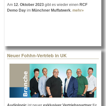
Am
12. Oktober 2023
gibt es wieder einen
RCF
Demo Day
im
Münchner Muffatwerk
.
mehr»
about RCF
Demo Day
im
Münchner
Muffatwerk
Neuer Fohhn-Vertrieb in UK
Audiologic
ist neuer
exklusiver Vertriebspartner
für