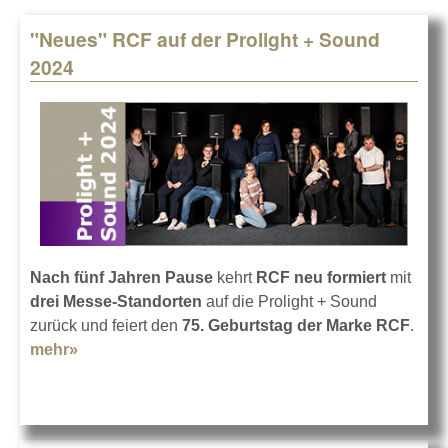
"Neues" RCF auf der Prolight + Sound
Pages
2024
Nach fünf Jahren Pause
kehrt
RCF neu formiert
mit
drei Messe-Standorten
auf die Prolight + Sound
zurück und feiert den
75. Geburtstag der Marke RCF
.
mehr»
about "Neues" RCF auf der Prolight + Sound
2024