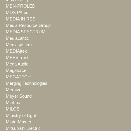
MBN-PROLED
MDS PAtec
MEDIA IN RES
Media Resource Group
MEDIA SPECTRUM
MediaLantic
Mediasystem
MEDIA|tek
MEEVI-rent
Mega Audio
Megaforce
MEGATECH
Merging Technologies
Mersive
Meyer Sound
Miet-pa
MILOS
Ministry of Light
MisterMaster
Mitsubishi Electric