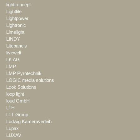
lightconcept
Lightlife
Lightpower
Lightronic
Limelight
LINDY
Litepanels
livewelt
LK AG
LMP
LMP Pyrotechnik
LOGIC media solutions
Look Solutions
loop light
loud GmbH
LTH
LTT Group
Ludwig Kameraverleih
Lupax
LUXAV