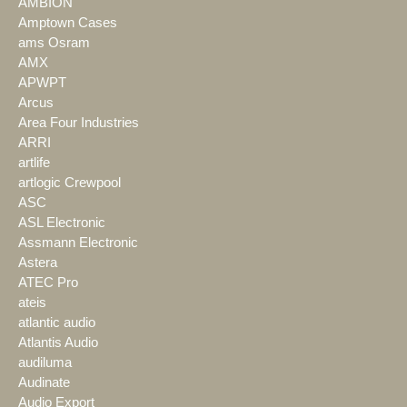
AMBION
Amptown Cases
ams Osram
AMX
APWPT
Arcus
Area Four Industries
ARRI
artlife
artlogic Crewpool
ASC
ASL Electronic
Assmann Electronic
Astera
ATEC Pro
ateis
atlantic audio
Atlantis Audio
audiluma
Audinate
Audio Export