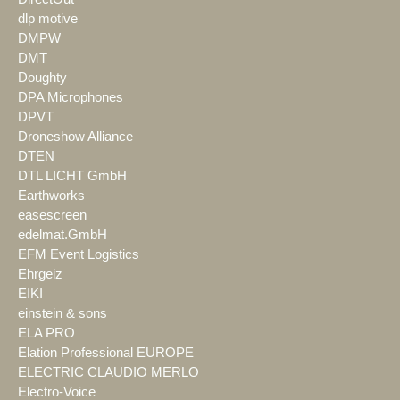
dlp motive
DMPW
DMT
Doughty
DPA Microphones
DPVT
Droneshow Alliance
DTEN
DTL LICHT GmbH
Earthworks
easescreen
edelmat.GmbH
EFM Event Logistics
Ehrgeiz
EIKI
einstein & sons
ELA PRO
Elation Professional EUROPE
ELECTRIC CLAUDIO MERLO
Electro-Voice