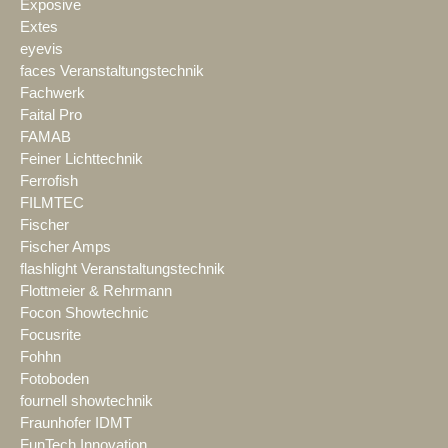
Exposive
Extes
eyevis
faces Veranstaltungstechnik
Fachwerk
Faital Pro
FAMAB
Feiner Lichttechnik
Ferrofish
FILMTEC
Fischer
Fischer Amps
flashlight Veranstaltungstechnik
Flottmeier & Rehrmann
Focon Showtechnic
Focusrite
Fohhn
Fotoboden
fournell showtechnik
Fraunhofer IDMT
FunTech Innovation