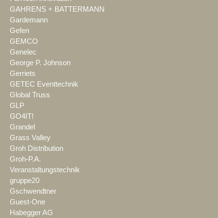
GAHRENS + BATTERMANN
Gardemann
Gefen
GEMCO
Genelec
George P. Johnson
Gerriets
GETEC Eventtechnik
Global Truss
GLP
GO4IT!
Grandel
Grass Valley
Groh Distribution
Groh-P.A.
Veranstaltungstechnik
gruppe20
Gschwendtner
Guest-One
Habegger AG