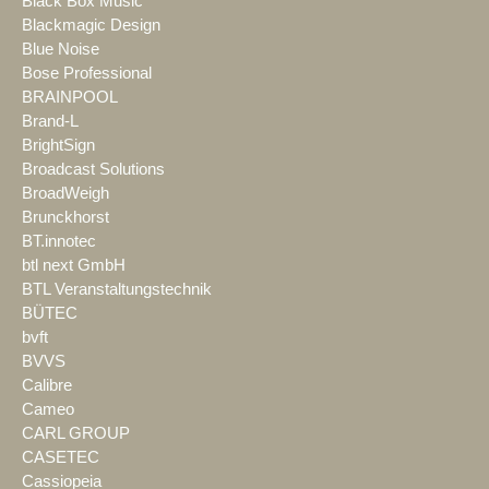
Black Box Music
Blackmagic Design
Blue Noise
Bose Professional
BRAINPOOL
Brand-L
BrightSign
Broadcast Solutions
BroadWeigh
Brunckhorst
BT.innotec
btl next GmbH
BTL Veranstaltungstechnik
BÜTEC
bvft
BVVS
Calibre
Cameo
CARL GROUP
CASETEC
Cassiopeia