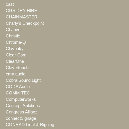
cast
CGS DRY HIRE
CHAINMASTER
Charly's Checkpoint
Chauvet
Christie
Chroma-Q
Claypaky
Clear-Com
ClearOne
Clevertouch
cma audio
Cobra Sound Light
CODA Audio
COMM-TEC
Computerworks
Concept Solutions
Congress Allianz
connectSignage
CONRAD Licht & Rigging