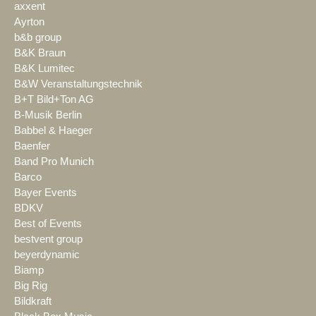
axxent
Ayrton
b&b group
B&K Braun
B&K Lumitec
B&W Veranstaltungstechnik
B+T Bild+Ton AG
B-Musik Berlin
Babbel & Haeger
Baenfer
Band Pro Munich
Barco
Bayer Events
BDKV
Best of Events
bestvent group
beyerdynamic
Biamp
Big Rig
Bildkraft