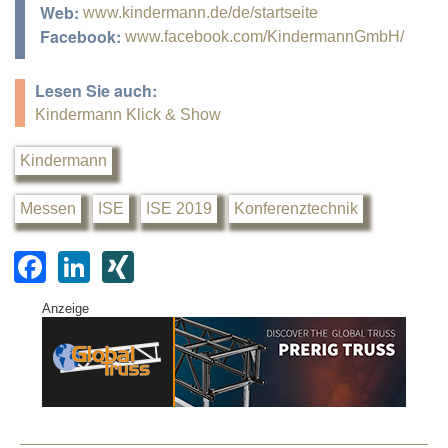
Web:
www.kindermann.de/de/startseite
Facebook:
www.facebook.com/KindermannGmbH/
Lesen Sie auch:
Kindermann Klick & Show
Kindermann
Messen
ISE
ISE 2019
Konferenztechnik
F
Li
XI
a
n
N
Anzeige
c
k
G
e
e
b
dI
o
n