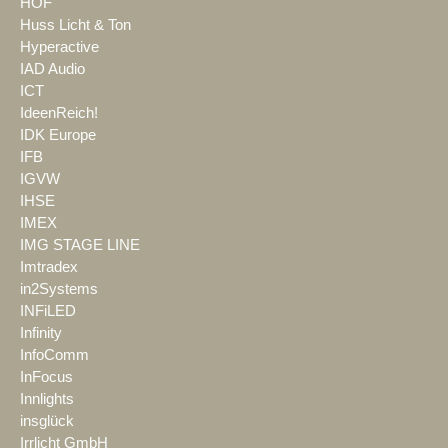
HOF
Huss Licht & Ton
Hyperactive
IAD Audio
ICT
IdeenReich!
IDK Europe
IFB
IGVW
IHSE
IMEX
IMG STAGE LINE
Imtradex
in2Systems
INFiLED
Infinity
InfoComm
InFocus
Innlights
insglück
Irrlicht GmbH