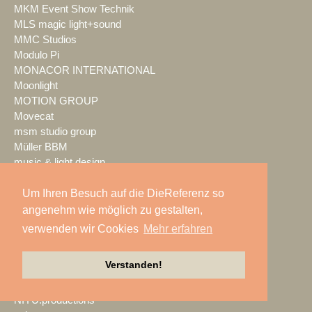
MKM Event Show Technik
MLS magic light+sound
MMC Studios
Modulo Pi
MONACOR INTERNATIONAL
Moonlight
MOTION GROUP
Movecat
msm studio group
Müller BBM
music & light design
MUTEC
Um Ihren Besuch auf die DieReferenz so
NEC Display Solutions
NEEC Audio
angenehm wie möglich zu gestalten,
Neumann&Müller
verwenden wir Cookies
Mehr erfahren
Neumann.Berlin
Nexo
Verstanden!
NicLen
NIEMEIER Event Tools
NIYU.productions