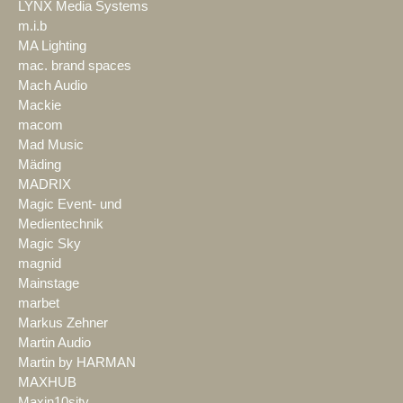
LYNX Media Systems
m.i.b
MA Lighting
mac. brand spaces
Mach Audio
Mackie
macom
Mad Music
Mäding
MADRIX
Magic Event- und
Medientechnik
Magic Sky
magnid
Mainstage
marbet
Markus Zehner
Martin Audio
Martin by HARMAN
MAXHUB
Maxin10sity