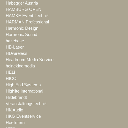
Habegger Austria
HAMBURG OPEN
HAMKE Event-Technik
HARMAN Professional
Harmonic Design
Harmonic Sound
hazebase
HB-Laser
HDwireless
Headroom Media Service
heinekingmedia
HELi
HICO
High End Systems
Highlite International
Hildebrandt
Veranstaltungstechnik
HK Audio
HKG Eventservice
Hoellstern