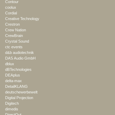
Contour
coolux
Cordial
Creative Technology
Crestron
Crew Nation
CrewBrain
Crystal Sound
ctc events
d&b audiotechnik
DAS Audio GmbH
dblux
dBTechnologies
DEAplus
delta-max
DetailKLANG
deutschewerbewelt
Digital Projection
Digitech
dimedis
DirectOut