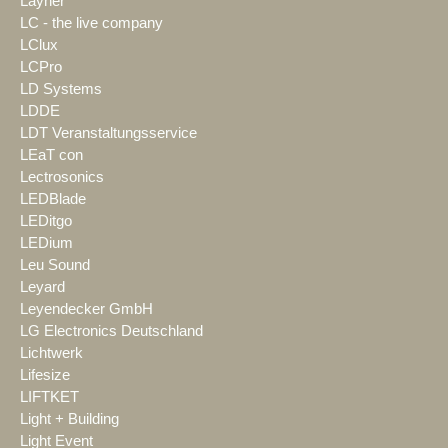
Layher
LC - the live company
LClux
LCPro
LD Systems
LDDE
LDT Veranstaltungsservice
LEaT con
Lectrosonics
LEDBlade
LEDitgo
LEDium
Leu Sound
Leyard
Leyendecker GmbH
LG Electronics Deutschland
Lichtwerk
Lifesize
LIFTKET
Light + Building
Light Event