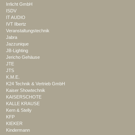
Irrlicht GmbH
ISDV
IT AUDIO
IVT Ilbertz
Veranstaltungstechnik
Jabra
Jazzunique
JB-Lighting
Jericho Gehäuse
JTE
JTS
K.M.E.
K24 Technik & Vertrieb GmbH
Kaiser Showtechnik
KAISERSCHOTE
KALLE KRAUSE
Kern & Stelly
KFP
KIEKER
Kindermann