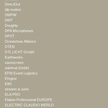
DirectOut
dlp motive
DMPW
DMT
Doughty
DPA Microphones
DPVT
Droneshow Alliance
DTEN
DTL LICHT GmbH
Earthworks
easescreen
edelmat.GmbH
EFM Event Logistics
Ehrgeiz
EIKI
einstein & sons
ELA PRO
Elation Professional EUROPE
ELECTRIC CLAUDIO MERLO