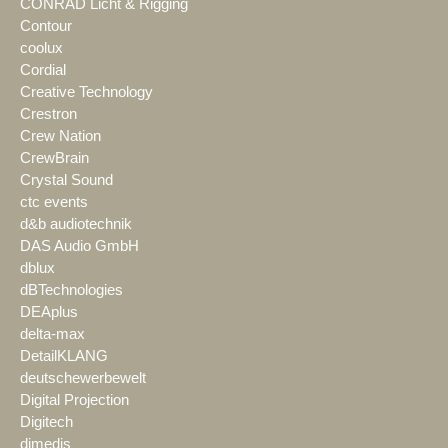
CONRAD Licht & Rigging
Contour
coolux
Cordial
Creative Technology
Crestron
Crew Nation
CrewBrain
Crystal Sound
ctc events
d&b audiotechnik
DAS Audio GmbH
dblux
dBTechnologies
DEAplus
delta-max
DetailKLANG
deutschewerbewelt
Digital Projection
Digitech
dimedis