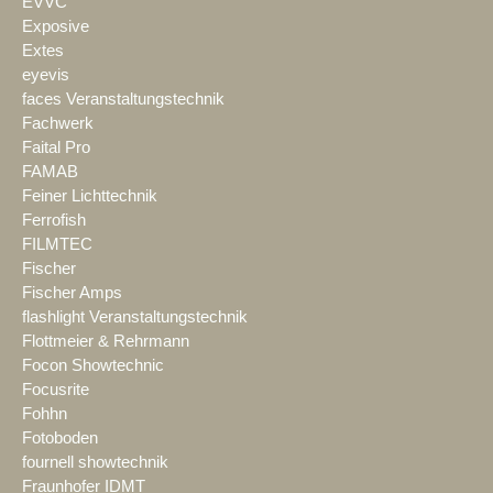
EVVC
Exposive
Extes
eyevis
faces Veranstaltungstechnik
Fachwerk
Faital Pro
FAMAB
Feiner Lichttechnik
Ferrofish
FILMTEC
Fischer
Fischer Amps
flashlight Veranstaltungstechnik
Flottmeier & Rehrmann
Focon Showtechnic
Focusrite
Fohhn
Fotoboden
fournell showtechnik
Fraunhofer IDMT