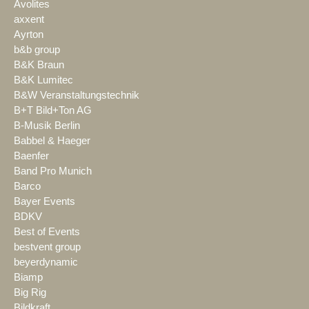
Avolites
axxent
Ayrton
b&b group
B&K Braun
B&K Lumitec
B&W Veranstaltungstechnik
B+T Bild+Ton AG
B-Musik Berlin
Babbel & Haeger
Baenfer
Band Pro Munich
Barco
Bayer Events
BDKV
Best of Events
bestvent group
beyerdynamic
Biamp
Big Rig
Bildkraft