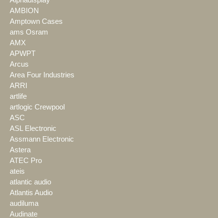
Alphadisplay
AMBION
Amptown Cases
ams Osram
AMX
APWPT
Arcus
Area Four Industries
ARRI
artlife
artlogic Crewpool
ASC
ASL Electronic
Assmann Electronic
Astera
ATEC Pro
ateis
atlantic audio
Atlantis Audio
audiluma
Audinate