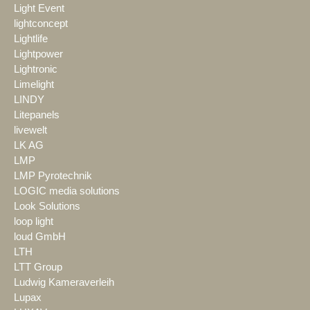
Light Event
lightconcept
Lightlife
Lightpower
Lightronic
Limelight
LINDY
Litepanels
livewelt
LK AG
LMP
LMP Pyrotechnik
LOGIC media solutions
Look Solutions
loop light
loud GmbH
LTH
LTT Group
Ludwig Kameraverleih
Lupax