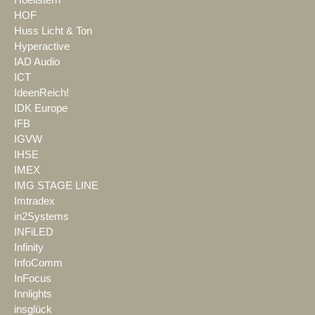
Hoellstern
HOF
Huss Licht & Ton
Hyperactive
IAD Audio
ICT
IdeenReich!
IDK Europe
IFB
IGVW
IHSE
IMEX
IMG STAGE LINE
Imtradex
in2Systems
INFiLED
Infinity
InfoComm
InFocus
Innlights
insglück