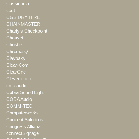
Cassiopeia
cast
CGS DRY HIRE
CHAINMASTER
Charly's Checkpoint
Chauvet
Christie
Chroma-Q
Claypaky
Clear-Com
ClearOne
Clevertouch
cma audio
Cobra Sound Light
CODA Audio
COMM-TEC
Computerworks
Concept Solutions
Congress Allianz
connectSignage