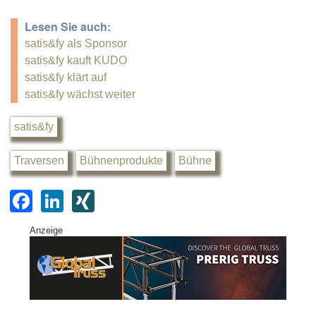
Lesen Sie auch:
satis&fy als Sponsor
satis&fy kauft KUDO
satis&fy klärt auf
satis&fy wächst weiter
satis&fy
Traversen
Bühnenprodukte
Bühne
F
Li
XI
a
n
N
Anzeige
c
k
G
e
e
b
dI
o
n