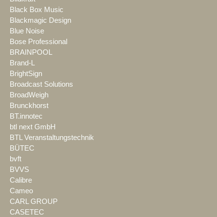
Black Box Music
Blackmagic Design
Blue Noise
Bose Professional
BRAINPOOL
Brand-L
BrightSign
Broadcast Solutions
BroadWeigh
Brunckhorst
BT.innotec
btl next GmbH
BTL Veranstaltungstechnik
BÜTEC
bvft
BVVS
Calibre
Cameo
CARL GROUP
CASETEC