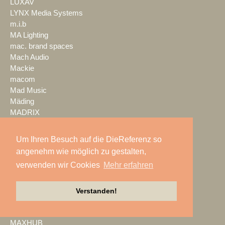
LUXAV
LYNX Media Systems
m.i.b
MA Lighting
mac. brand spaces
Mach Audio
Mackie
macom
Mad Music
Mäding
MADRIX
Magic Event- und
Medientechnik
Um Ihren Besuch auf die DieReferenz so
Magic Sky
angenehm wie möglich zu gestalten,
magnid
verwenden wir Cookies
Mehr erfahren
Mainstage
marbet
Markus Zehner
Verstanden!
Martin Audio
Martin by HARMAN
MAXHUB