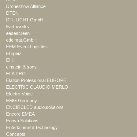
Droneshow Alliance
DTEN
DTL LICHT GmbH
Earthworks
easescreen
edelmat.GmbH
EFM Event Logistics
Ehrgeiz
EIKI
einstein & sons
ELA PRO
Elation Professional EUROPE
ELECTRIC CLAUDIO MERLO
Electro-Voice
EMG Germany
ENCIRCLED audio.solutions
Encore EMEA
Enova Solutions
Entertainment Technology
Concepts