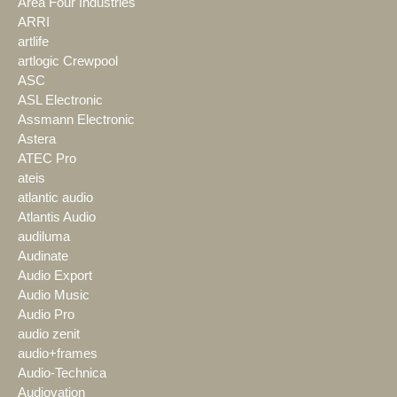
Area Four Industries
ARRI
artlife
artlogic Crewpool
ASC
ASL Electronic
Assmann Electronic
Astera
ATEC Pro
ateis
atlantic audio
Atlantis Audio
audiluma
Audinate
Audio Export
Audio Music
Audio Pro
audio zenit
audio+frames
Audio-Technica
Audiovation