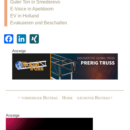
Guter Ton in Smederevo
E-Voice in Apeldoorn
EV in Holland
Evakuieren und Beschallen
F
Li
XI
a
n
N
Anzeige
c
k
G
e
e
b
dI
o
n
o
< vorheriger Beitrag
Home
nächster Beitrag>
k
Anzeige