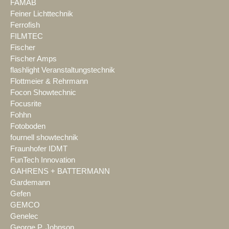
FAMAB
Feiner Lichttechnik
Ferrofish
FILMTEC
Fischer
Fischer Amps
flashlight Veranstaltungstechnik
Flottmeier & Rehrmann
Focon Showtechnic
Focusrite
Fohhn
Fotoboden
fournell showtechnik
Fraunhofer IDMT
FunTech Innovation
GAHRENS + BATTERMANN
Gardemann
Gefen
GEMCO
Genelec
George P. Johnson