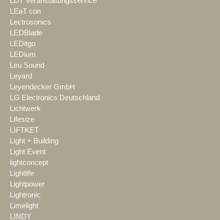
LDT Veranstaltungsservice
LEaT con
Lectrosonics
LEDBlade
LEDitgo
LEDium
Leu Sound
Leyard
Leyendecker GmbH
LG Electronics Deutschland
Lichtwerk
Lifesize
LIFTKET
Light + Building
Light Event
lightconcept
Lightlife
Lightpower
Lightronic
Limelight
LINDY