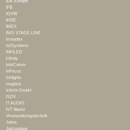
IDK Europe
IFB
IGVW
IHSE
IMEX
IMG STAGE LINE
Imtradex
in2Systems
INFiLED
Infinity
InfoComm
InFocus
Innlights
insglück
Irrlicht GmbH
ISDV
IT AUDIO
IVT Ilbertz
Veranstaltungstechnik
Jabra
Jazzunique