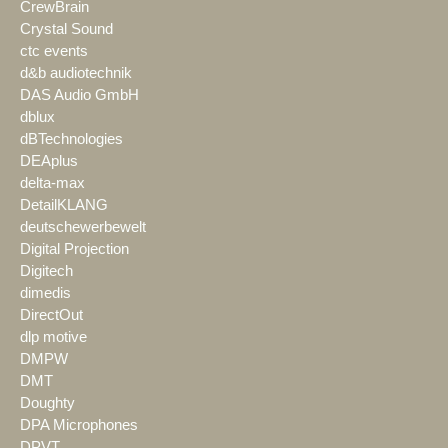
CrewBrain
Crystal Sound
ctc events
d&b audiotechnik
DAS Audio GmbH
dblux
dBTechnologies
DEAplus
delta-max
DetailKLANG
deutschewerbewelt
Digital Projection
Digitech
dimedis
DirectOut
dlp motive
DMPW
DMT
Doughty
DPA Microphones
DPVT