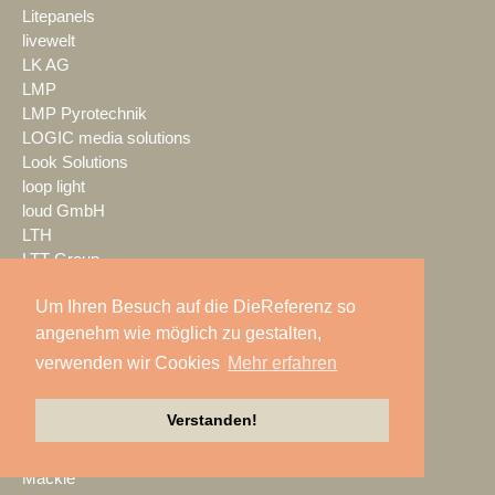
Litepanels
livewelt
LK AG
LMP
LMP Pyrotechnik
LOGIC media solutions
Look Solutions
loop light
loud GmbH
LTH
LTT Group
Ludwig Kameraverleih
Um Ihren Besuch auf die DieReferenz so
Lupax
LUXAV
angenehm wie möglich zu gestalten,
LYNX Media Systems
verwenden wir Cookies
Mehr erfahren
m.i.b
MA Lighting
Verstanden!
mac. brand spaces
Mach Audio
Mackie