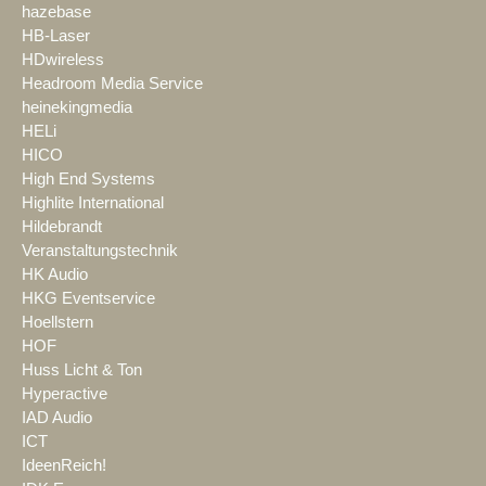
hazebase
HB-Laser
HDwireless
Headroom Media Service
heinekingmedia
HELi
HICO
High End Systems
Highlite International
Hildebrandt
Veranstaltungstechnik
HK Audio
HKG Eventservice
Hoellstern
HOF
Huss Licht & Ton
Hyperactive
IAD Audio
ICT
IdeenReich!