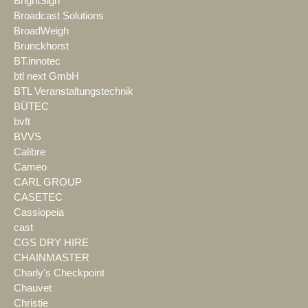
BrightSign
Broadcast Solutions
BroadWeigh
Brunckhorst
BT.innotec
btl next GmbH
BTL Veranstaltungstechnik
BÜTEC
bvft
BVVS
Calibre
Cameo
CARL GROUP
CASETEC
Cassiopeia
cast
CGS DRY HIRE
CHAINMASTER
Charly's Checkpoint
Chauvet
Christie