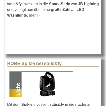
satis&fy
investiert in die
Sparx-Serie
von
JB Lighting
und verfügt nun über eine
große Zahl
an
LED-
Washlights
.
mehr»
about Jede Menge Sparx bei
satis&fy
ROBE Spikie bei satis&fy
Mit dem
Spikie
investiert
satis&fy
in die
nächste