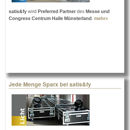
satis&fy
wird
Preferred Partner
des
Messe und
Congress Centrum Halle Münsterland
.
mehr»
about Hal
Münsterl
mit satis&
Jede Menge Sparx bei satis&fy