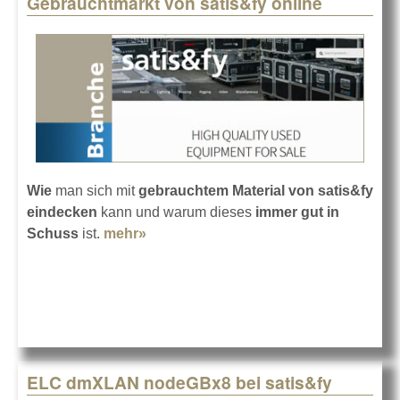
Gebrauchtmarkt von satis&fy online
Pages
Wie
man sich mit
gebrauchtem Material von satis&fy
eindecken
kann und warum dieses
immer gut in
Schuss
ist.
mehr»
about Gebrauchtmarkt von satis&fy
online
ELC dmXLAN nodeGBx8 bei satis&fy