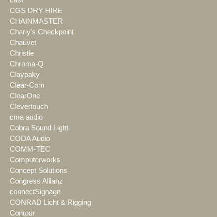
cast
CGS DRY HIRE
CHAINMASTER
Charly's Checkpoint
Chauvet
Christie
Chroma-Q
Claypaky
Clear-Com
ClearOne
Clevertouch
cma audio
Cobra Sound Light
CODA Audio
COMM-TEC
Computerworks
Concept Solutions
Congress Allianz
connectSignage
CONRAD Licht & Rigging
Contour