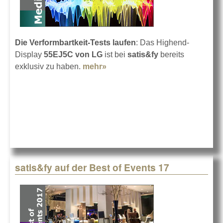
Die Verformbartkeit-Tests laufen
: Das Highend-
Display
55EJ5C von LG
ist bei
satis&fy
bereits
exklusiv zu haben.
mehr»
about LG 55EJ5C bei satis&fy
satis&fy auf der Best of Events 17