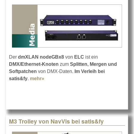
Der
dmXLAN nodeGBx8
von
ELC
ist ein
DMX/Ethernet-Knoten
zum
Splitten, Mergen und
Softpatchen
von DMX-Daten.
Im Verleih bei
satis&fy
.
mehr»
about ELC dmXLAN nodeGBx8 bei
satis&fy
M3 Trolley von NavVis bei satis&fy