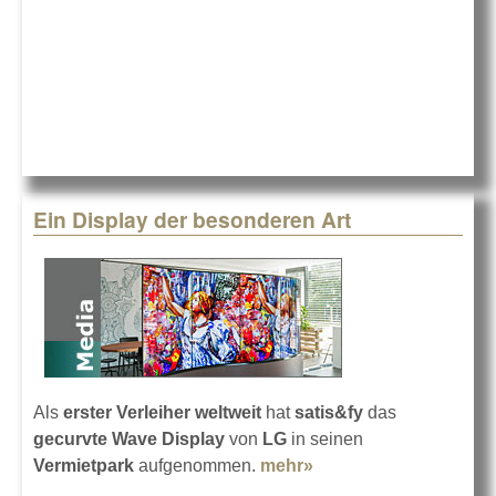
Ein Display der besonderen Art
Als
erster Verleiher weltweit
hat
satis&fy
das
gecurvte Wave Display
von
LG
in seinen
Vermietpark
aufgenommen.
mehr»
about Ein Display der
besonderen Art