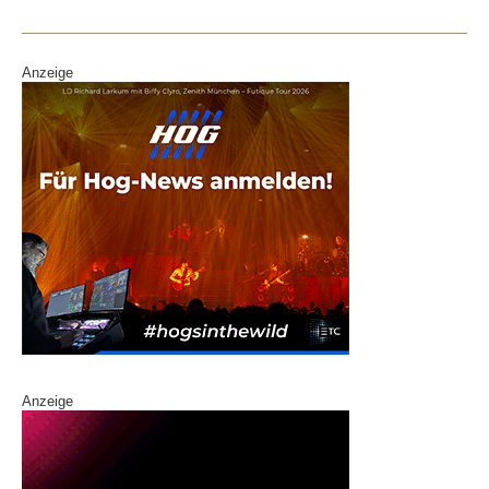
o
k
Anzeige
Anzeige