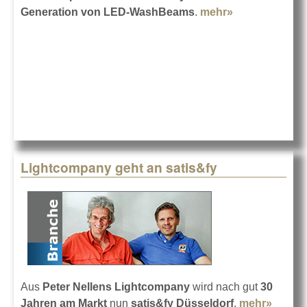
Generation von LED-WashBeams
.
mehr»
about ROBE
Spikie bei
satis&fy
Lightcompany geht an satis&fy
Aus
Peter Nellens Lightcompany
wird nach gut
30
Jahren am Markt
nun
satis&fy Düsseldorf
.
mehr»
about