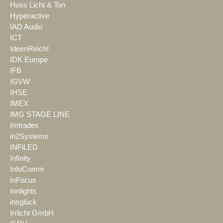
Huss Licht & Ton
Hyperactive
IAD Audio
ICT
IdeenReich!
IDK Europe
IFB
IGVW
IHSE
IMEX
IMG STAGE LINE
Imtradex
in2Systems
INFiLED
Infinity
InfoComm
InFocus
Innlights
insglück
Irrlicht GmbH