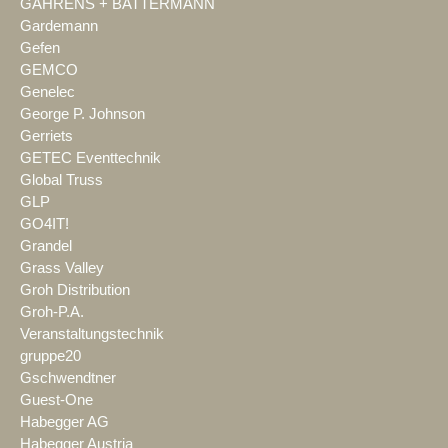
GAHRENS + BATTERMANN
Gardemann
Gefen
GEMCO
Genelec
George P. Johnson
Gerriets
GETEC Eventtechnik
Global Truss
GLP
GO4IT!
Grandel
Grass Valley
Groh Distribution
Groh-P.A.
Veranstaltungstechnik
gruppe20
Gschwendtner
Guest-One
Habegger AG
Habegger Austria