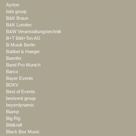
Ayrton
b&b group
B&K Braun
B&K Lumitec
B&W Veranstaltungstechnik
B+T Bild+Ton AG
B-Musik Berlin
Babbel & Haeger
Baenfer
Band Pro Munich
Barco
Bayer Events
BDKV
Best of Events
bestvent group
beyerdynamic
Biamp
Big Rig
Bildkraft
Black Box Music