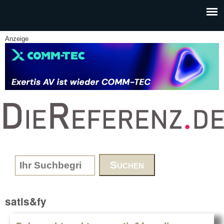
Skip to main content
Anzeige
www.DieReferenz.de
Search form
satis&fy