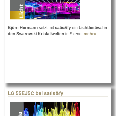
Björn Hermann
setzt mit
satis&fy
ein
Lichtfestival in
den Swarovski Kristallwelten
in Szene.
mehr»
about Ein
Festival in
den
Kristallwe
LG 55EJ5C bei satis&fy