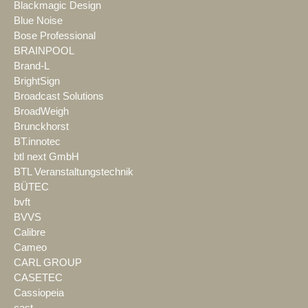
Blackmagic Design
Blue Noise
Bose Professional
BRAINPOOL
Brand-L
BrightSign
Broadcast Solutions
BroadWeigh
Brunckhorst
BT.innotec
btl next GmbH
BTL Veranstaltungstechnik
BÜTEC
bvft
BVVS
Calibre
Cameo
CARL GROUP
CASETEC
Cassiopeia