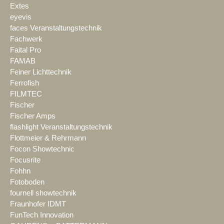
Extes
eyevis
faces Veranstaltungstechnik
Fachwerk
Faital Pro
FAMAB
Feiner Lichttechnik
Ferrofish
FILMTEC
Fischer
Fischer Amps
flashlight Veranstaltungstechnik
Flottmeier & Rehrmann
Focon Showtechnic
Focusrite
Fohhn
Fotoboden
fournell showtechnik
Fraunhofer IDMT
FunTech Innovation