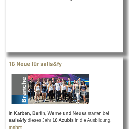
Light
geht a
satis&
18 Neue für satis&fy
I
n Karben, Berlin, Werne und Neuss
starten bei
satis&fy
dieses Jahr
18 Azubis
in die Ausbildung.
mehr»
about 18 Neue für satis&fy