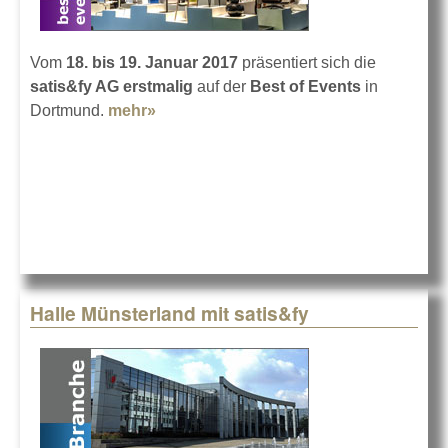
Vom
18. bis 19. Januar 2017
präsentiert sich die
satis&fy AG erstmalig
auf der
Best of Events
in
Dortmund.
mehr»
about satis&fy auf der Best of Events
17
Halle Münsterland mit satis&fy