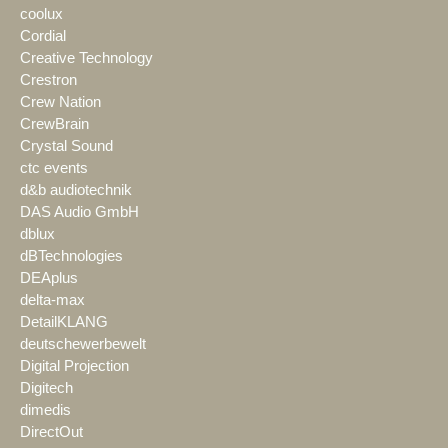
coolux
Cordial
Creative Technology
Crestron
Crew Nation
CrewBrain
Crystal Sound
ctc events
d&b audiotechnik
DAS Audio GmbH
dblux
dBTechnologies
DEAplus
delta-max
DetailKLANG
deutschewerbewelt
Digital Projection
Digitech
dimedis
DirectOut