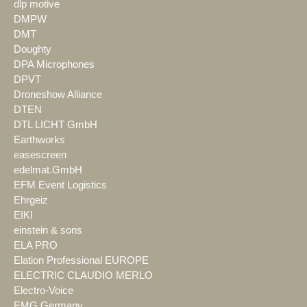
dlp motive
DMPW
DMT
Doughty
DPA Microphones
DPVT
Droneshow Alliance
DTEN
DTL LICHT GmbH
Earthworks
easescreen
edelmat.GmbH
EFM Event Logistics
Ehrgeiz
EIKI
einstein & sons
ELA PRO
Elation Professional EUROPE
ELECTRIC CLAUDIO MERLO
Electro-Voice
EMG Germany