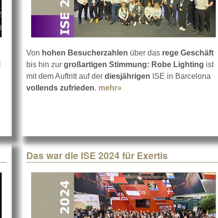
Von
hohen Besucherzahlen
über das
rege Geschäft
l
bis hin zur
großartigen Stimmung: Robe Lighting
ist
ec 2024
mit dem Auftritt auf der
diesjährigen
ISE in Barcelona
vollends zufrieden
.
mehr»
about Euphorie bei Robe 
Das war die ISE 2024 für Exertis