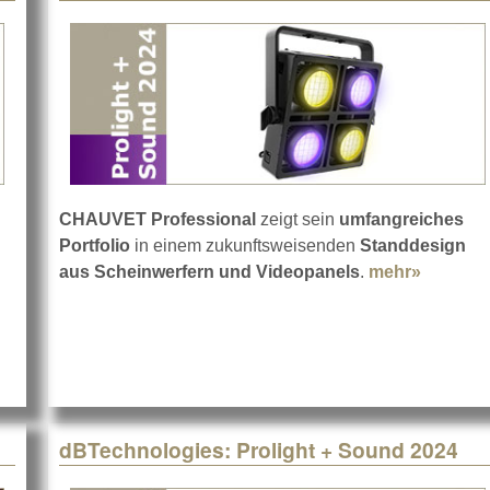
CHAUVET Professional
zeigt sein
umfangreiches
Portfolio
in einem zukunftsweisenden
Standdesign
aus Scheinwerfern und Videopanels
.
mehr»
about C
ys auf der Prolight + Sound 2024
dBTechnologies: Prolight + Sound 2024