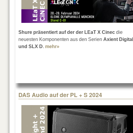
Shure präsentiert auf der der LEaT X Cinec
die
neuesten Komponenten aus den Serien
Axient Digita
und SLX D
.
mehr»
about Shure auf der LEaT X Cin
DAS Audio auf der PL + S 2024