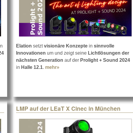
in
Elation
setzt
visionäre Konzepte
in
sinnvolle
24
Innovationen
um und zeigt seine
Lichtlösungen der
ht+Sound
nächsten Generation
auf der
Prolight + Sound 2024
in
Halle 12.1
.
mehr»
about Elation auf der Prolight +
LMP auf der LEaT X Cinec in München