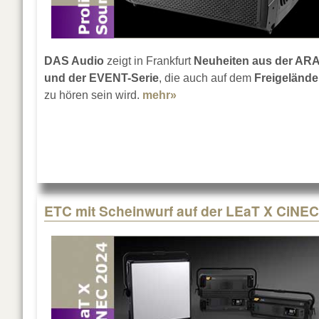
DAS Audio
zeigt in Frankfurt
Neuheiten aus der ARA
und der EVENT-Serie
, die auch auf dem
Freigelände
zu hören sein wird.
mehr»
about DAS Audio auf der 
ETC mit Scheinwurf auf der LEaT X CiNEC