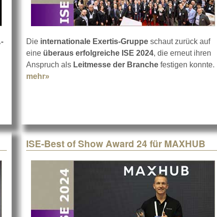
-
Die
internationale Exertis-Gruppe
schaut zurück auf
eine
überaus erfolgreiche ISE 2024
, die erneut ihren
PL + S 2024
Anspruch als
Leitmesse der Branche
festigen konnte.
mehr»
about Das war die ISE 2024 für Exertis
ISE-Best of Show Award 24 für MAXHUB