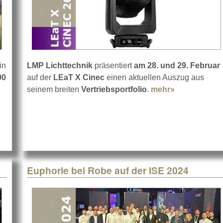
in
LMP Lichttechnik
präsentiert
am 28. und 29. Februar
00
auf der
LEaT X Cinec
einen aktuellen Auszug aus
ut Das war die LEaT X CiNEC
seinem breiten
Vertriebsportfolio
.
mehr»
about LMP a
Euphorie bei Robe auf der ISE 2024