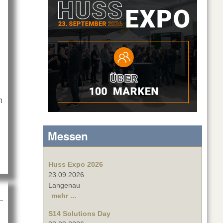
n
Technologies: Prolight + Sound 2024
Messen
Huss Expo 2026
23.09.2026
Langenau
mehr ...
S14 Solutions Day