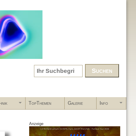
Search form
hnik
TopThemen
Galerie
Info
Anzeige