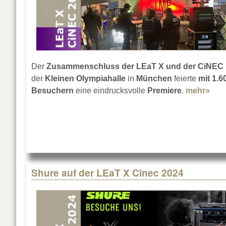
Der
Zusammenschluss der LEaT X und der CiNEC
der
Kleinen Olympiahalle
in
München
feierte
mit 1.6
Besuchern
eine eindrucksvolle
Premiere
.
mehr»
abo
Shure auf der LEaT X Cinec 2024