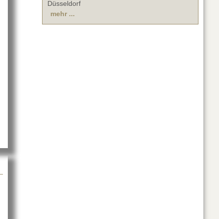
Düsseldorf
mehr ...
uf der LEaT X Cinec in München