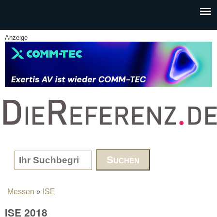
Skip to main content
Anzeige
www.DieReferenz.de
Search form
Messen
»
ISE
You are here
ISE 2018