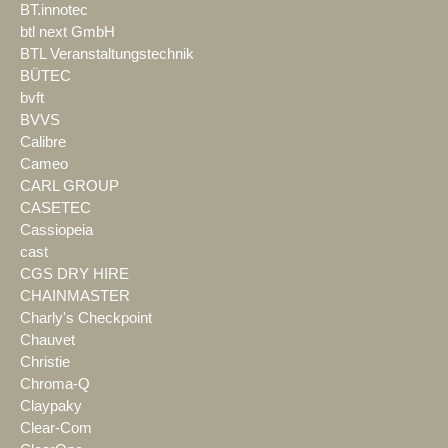
BT.innotec
btl next GmbH
BTL Veranstaltungstechnik
BÜTEC
bvft
BVVS
Calibre
Cameo
CARL GROUP
CASETEC
Cassiopeia
cast
CGS DRY HIRE
CHAINMASTER
Charly's Checkpoint
Chauvet
Christie
Chroma-Q
Claypaky
Clear-Com