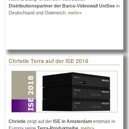
Distributionspartner der Barco-Videowall UniSee
in
Deutschland und Österreich.
mehr»
about Barco UniSee
bei Kern & Stelly
Christie Terra auf der ISE 2018
Christie
zeigt auf der
ISE in Amsterdam
erstmals in
Europa seine
Terra-Produktreihe
.
mehr»
about Christie