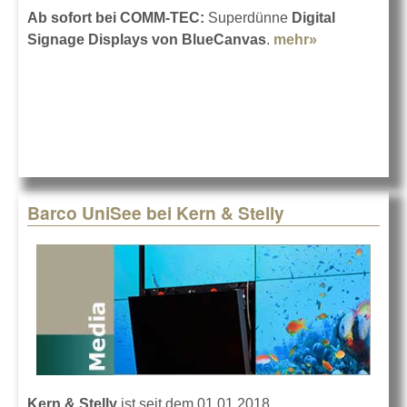
Ab sofort bei COMM-TEC:
Superdünne
Digital
Signage Displays von BlueCanvas
.
mehr»
about
BlueCanvas-
Displays bei
COMM-TEC
Barco UniSee bei Kern & Stelly
Kern & Stelly
ist seit dem 01.01.2018