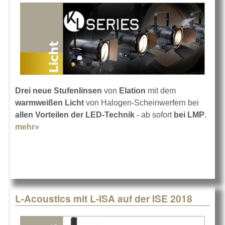
Drei neue Stufenlinsen
von
Elation
mit dem
warmweißen Licht
von Halogen-Scheinwerfern bei
allen Vorteilen der LED-Technik
- ab sofort
bei LMP
.
mehr»
about ELATION bringt die KL Fresnel-Serie
L-Acoustics mit L-ISA auf der ISE 2018