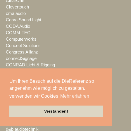
ClearOne
Clevertouch
cma audio
Cobra Sound Light
CODA Audio
COMM-TEC
Computerworks
Concept Solutions
Congress Allianz
connectSignage
CONRAD Licht & Rigging
Contour
coolux
Um Ihren Besuch auf die DieReferenz so
Cordial
angenehm wie möglich zu gestalten,
Creative Technology
verwenden wir Cookies
Mehr erfahren
Crestron
Crew Nation
CrewBrain
Verstanden!
Crystal Sound
ctc events
d&b audiotechnik