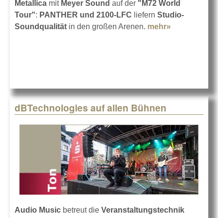
Metallica
mit
Meyer Sound
auf der
"M72 World
Tour"
:
PANTHER und 2100-LFC
liefern
Studio-
Soundqualität
in den großen Arenen.
mehr»
about M72:
Metallica auf
Tour mit
Meyer
Sound
dBTechnologies auf allen Bühnen
Audio Music
betreut die
Veranstaltungstechnik