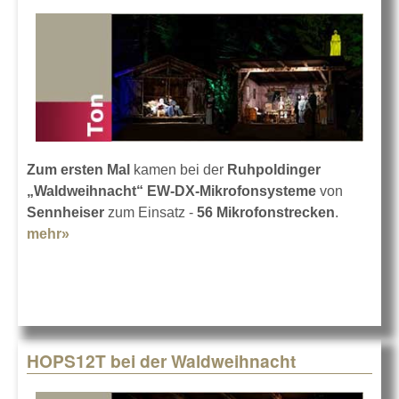
Zum ersten Mal
kamen bei der
Ruhpoldinger
„Waldweihnacht“ EW-DX-Mikrofonsysteme
von
Sennheiser
zum Einsatz -
56 Mikrofonstrecken
.
mehr»
about Sennheiser bei der Waldweihnacht
HOPS12T bei der Waldweihnacht