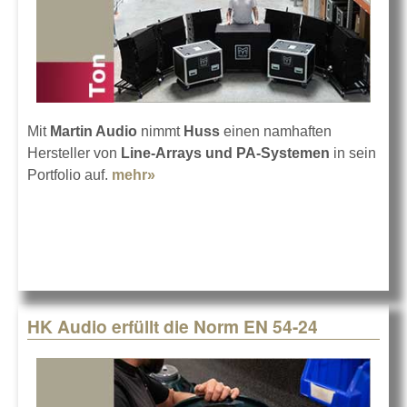
Mit
Martin Audio
nimmt
Huss
einen namhaften
Hersteller von
Line-Arrays und PA-Systemen
in sein
Portfolio auf.
mehr»
about Huss Handelspartner für
Martin Audio
HK Audio erfüllt die Norm EN 54-24