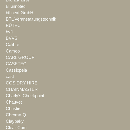
Brunckhorst
BT.innotec
btl next GmbH
BTL Veranstaltungstechnik
BÜTEC
bvft
BVVS
Calibre
Cameo
CARL GROUP
CASETEC
Cassiopeia
cast
CGS DRY HIRE
CHAINMASTER
Charly's Checkpoint
Chauvet
Christie
Chroma-Q
Claypaky
Clear-Com