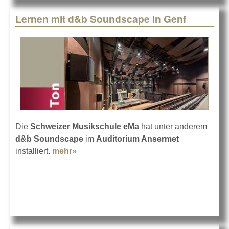
16 - V2.0
Lernen mit d&b Soundscape in Genf
Die
Schweizer Musikschule eMa
hat unter anderem
d&b Soundscape
im
Auditorium Ansermet
installiert.
mehr»
about Lernen mit d&b Soundscape in
Genf