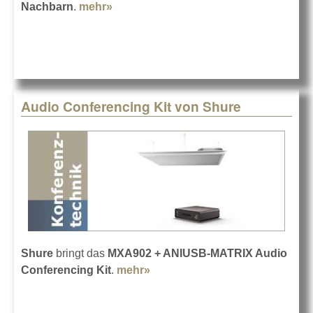
Nachbarn
.
mehr»
about Laut und leise in der Arena
Wien
Audio Conferencing Kit von Shure
Shure
bringt das
MXA902 + ANIUSB-MATRIX Audio
Conferencing Kit
.
mehr»
about Audio Conferencing Kit
von Shure