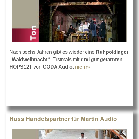
Nach sechs Jahren gibt es wieder eine
Ruhpoldinger
„Waldweihnacht“
. Erstmals mit
drei gut getarnten
HOPS12T
von
CODA Audio
.
mehr»
about HOPS12T bei
der Waldweihnacht
Huss Handelspartner für Martin Audio