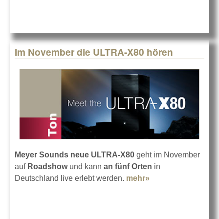
Im November die ULTRA-X80 hören
Meyer Sounds neue ULTRA-X80
geht im November
auf
Roadshow
und kann
an fünf Orten
in
Deutschland live erlebt werden.
mehr»
about Im
November die
ULTRA-X80 hören