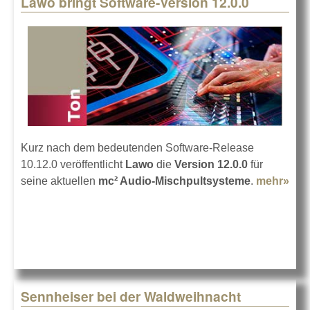
Lawo bringt Software-Version 12.0.0
Pages
Kurz nach dem bedeutenden Software-Release
10.12.0 veröffentlicht
Lawo
die
Version 12.0.0
für
seine aktuellen
mc² Audio-Mischpultsysteme
.
mehr»
abo
La
brin
Sof
Ver
12.0
Sennheiser bei der Waldweihnacht