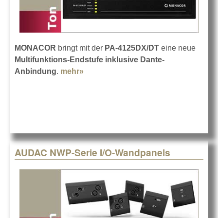
MONACOR
bringt mit der
PA-4125DX/DT
eine neue
Multifunktions-Endstufe inklusive Dante-
Anbindung
.
mehr»
about MONACOR Endstufe PA-
4125DX/DT
AUDAC NWP-Serie I/O-Wandpanels