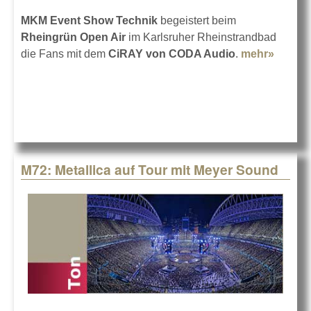
MKM Event Show Technik
begeistert beim
Rheingrün Open Air
im Karlsruher Rheinstrandbad
die Fans mit dem
CiRAY von CODA Audio
.
mehr»
about
Rhein
Open A
24 mit
CODA
Audio
M72: Metallica auf Tour mit Meyer Sound