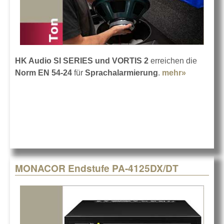
HK Audio SI SERIES und VORTIS 2
erreichen die
Norm EN 54-24
für
Sprachalarmierung
.
mehr»
about HK
Audio
erfüllt die
Norm EN
54-24
MONACOR Endstufe PA-4125DX/DT