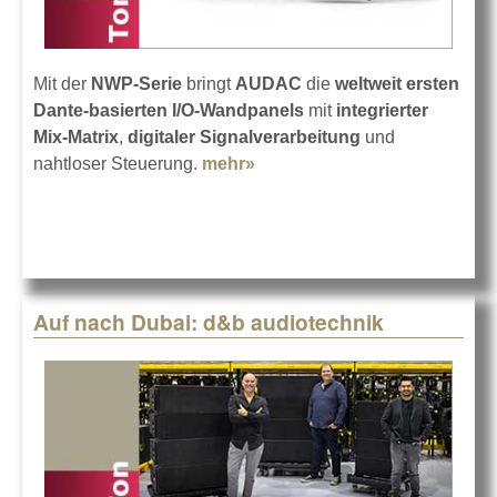
Mit der
NWP-Serie
bringt
AUDAC
die
weltweit ersten
Dante-basierten I/O-Wandpanels
mit
integrierter
Mix-Matrix
,
digitaler Signalverarbeitung
und
nahtloser Steuerung.
mehr»
about AUDAC NWP-Serie
I/O-Wandpanels
Auf nach Dubai: d&b audiotechnik